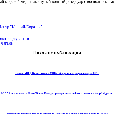
ый морской мир и замкнутый водный резервуар с восполняемым
Центр "Каспий-Евразия"
одят виртуальные
 Лагань
Похожие публикации
Главы МИД Казахстана и США обсудили ситуацию вокруг КТК
SOCAR и канадская Gran Tierra Energy приступают к сейсморазведке в Азербайджане
Встречу на границе провели главы таможенных служб Азербайджана и Ирана