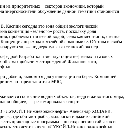
один из приоритетных секторов экономики, который
 на энергоносители обсуждение данной тематики становится
В, Каспий сегодня это зона общей экологической
ьна концепция «зелёного» роста, поскольку доля
ия, проблемы с питьевой водой, сельская местность, степная
у Концепция перехода к «зелёной» экономике. Об этом в своём
изируются», — подчеркнул казахстанский эксперт.
кафедрой Разработка и эксплуатация нефтяных и газовых
 и объемах добычи месторождений Филановского,
ефть».
ри добычи, вывозятся для утилизации на берег. Компанией
 принимают представители МЧС,
ивается состояние водных объектов, недр и животного мира,
 наши общие», — резюмировала эксперт.
ью ООО «ЛУКОЙЛ-Нижневолжскнефть» Александр ХОДАЕВ.
рифы, где обитают рыбы, моллюски и даже каспийский
с есть прикладные программы – по сохранению сайгаков и
сказать, что деятельность «ЛУКОЙЛ-Нижневолжскнефть»