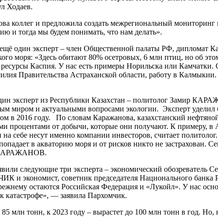
ул Ходаев.
 коллег и предложила создать межрегиональный мониторинг п
ию и тогда мы будем понимать, что нам делать».
шел ещё один эксперт – член Общественной палаты РФ, диплом
го моря: «Здесь обитают 80% осетровых, 6 млн птиц, но об эт
м ресурсы Каспия. У нас есть примеры Норильска или Камчатки.
усилия Правительства Астраханской области, работу в Калмыкии
один эксперт из Республики Казахстан – политолог Замир КАР
урным миром и актуальными вопросами экологии. Эксперт удели
м в 2016 году. По словам Каражанова, казахстанский нефтяной
ми процентами от добычи, которые они получают. К примеру, в 
и на себе несут именно компании инвесторов, считает политолог
опадает в акваторию моря и от рисков никто не застрахован. Се
ул КАРАЖАНОВ.
аявили следующие три эксперта – экономический обозреватель
К и экономист, советник председателя Национального банка
режнему остаются Российская Федерация и «Лукойл». У нас осно
 к катастрофе», — заявила Пархомчик.
85 млн тонн, к 2023 году – вырастет до 100 млн тонн в год. Но,