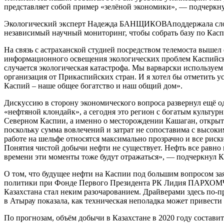
представляет собой пример «зелёной экономики», — подчеркн
Экологический эксперт Надежда БАНЩИКОВАподдержала слова
независимый научный мониторинг, чтобы собрать базу по Касп
На связь с астраханской студией посредством телемоста вы
информационного освещения экологических проблем Каспийско
случается экологическая катастрофа. Мы варварски используе
организация от Прикаспийских стран. И я хотел бы отметить 
Каспий – наше общее богатство и наш общий дом».
Дискуссию в сторону экономического вопроса развернул ещё 
«нефтяной клондайк», а сегодня это регион с богатым культ
Северном Каспии, а именно о месторождении Кашаган, открыто
поскольку сумма вовлечений и затрат не сопоставима с высоки
работе на шельфе относятся максимально прозрачно и все риск
Понятия чистой добычи нефти не существует. Нефть все равно п
времени эти моменты тоже будут отражаться», — подчеркн
О том, что будущее нефти на Каспии под большим вопросом з
политики при Фонде Первого Президента РК Лидия ПАРХОМЧИ
Казахстана стал неким разочарованием. Драйверами здесь по-п
в Атырау показала, как техническая неполадка может привести
По прогнозам, объём добычи в Казахстане в 2020 году составит 