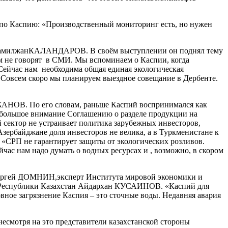
о Каспию: «Производственный мониторинг есть, но нужен
ат КамилжанКАЛАНДАРОВ. В своём выступлении он поднял тему
ом не говорят в СМИ. Мы вспоминаем о Каспии, когда
 Сейчас нам необходима общая единая экологическая
. Совсем скоро мы планируем выездное совещание в Дербенте.
АЖАНОВ. По его словам, раньше Каспий воспринимался как
л большое внимание Соглашению о разделе продукции на
 сектор не устраивает политика зарубежных инвесторов,
Азербайджане доля инвесторов не велика, а в Туркменистане к
. «СРП не гарантирует защиты от экологических розливов.
йчас нам надо думать о водных ресурсах и , возможно, в скором
 Сергей ДОМНИН,эксперт Института мировой экономики и
 Республики Казахстан Айдархан КУСАИНОВ. «Каспий для
вное загрязнение Каспия – это сточные воды. Недавняя авария
 несмотря на это представители казахстанской стороны