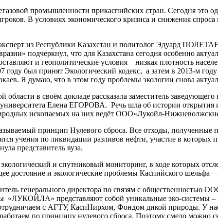
тегазовой промышленности прикаспийских стран. Сегодня это 
гроков. В условиях экономического кризиса и снижения спроса
– эксперт из Республики Казахстан и политолог Эдуард ПОЛЕТАЕ
разии» подчеркнул, что для Казахстана сегодня особенно актуал
оставляют и геополитические условия – низкая плотность населен
007 году был принят Экологический кодекс, а затем в 2013-м год
ев. Я думаю, что в этом году проблемы экологии снова актуал
 области в своём докладе рассказала заместитель заведующего 
о университета Елена ЕГОРОВА. Речь шла об истории открытия
природных ископаемых на них ведёт ООО«Лукойл-Нижневолжскн
называемый принцип Нулевого сброса. Все отходы, полученные п
ятся учения по ликвидации разливов нефти, участие в которых
ула представитель вуза.
ологический и спутниковый мониторинг, в ходе которых отслеж
бщее достояние и экологические проблемы Каспийского шельфа –
еститель генерального директора по связям с общественност
рмы «ЛУКОЙЛА» представляют собой уникальные эко-системы – 
сотрудничаем с АГТУ, КаспНирхом, Фондом дикой природы. У на
работаем по принципу нулевого сброса. Поэтому смело можно 