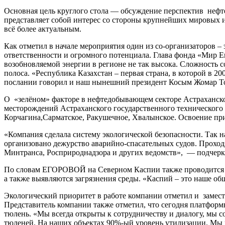
Основная цель круглого стола — обсуждение перспектив неф
представляет собой интерес со стороны крупнейших мировых и
всё более актуальным.
Как отметил в начале мероприятия один из со-организаторов 
ответственности и огромного потенциала. Глава фонда «Мир Ев
возобновляемой энергии в регионе не так высока. Сложность с
полоса. «Республика Казахстан – первая страна, в которой в 2
послании говорил и наш нынешний президент Косым Жомар Тока
О «зелёном» факторе в нефтедобывающем секторе Астраханской
месторождений Астраханского государственного техническог
Корчагина,Сарматское, Ракушечное, Хвалынское. Освоение 
«Компания сделала систему экологической безопасности. Так 
организовано дежурство аварийно-спасательных судов. Проход
Минтранса, Росприроднадзора и других ведомств», — подчеркн
По словам ЕГОРОВОЙ на Северном Каспии также проводится эк
а также выявляются загрязнения среды. «Каспий – это наше о
Экологический приоритет в работе компании отметил и зам
Представитель компании также отметил, что сегодня платфо
тюлень. «Мы всегда открыты к сотрудничеству и диалогу, мы 
тюленей. На наших объектах 90%-ый уровень утилизации. Мы 