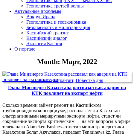
Геополитика конца XX — начала XXI вв.
Геополитика третьей волны
Актуальные проблемы
Вокруг Ирана
Геополитика и геоэкономика
Безопасность и милитаризация
Каспийский транзит
Каспийский диалог
Экология Каспия
О портале
Month: Март, 2022
Каспийский транзит
,
Повестка дня
Глава Минэнерго Казахстана рассказал как авария на
КТК повлияет на экспорт нефти
Сколько времени займет ремонт на Каспийском
трубопроводном консорциуме, располагает ли Казахстан
альтернативными маршрутами экспорта нефти, станет ли
сокращение экспорта критическим — на эти вопросы в эфире
телеканала Atameken Business ответил министр энергетики
Казахстана Болат Акчулаков, передает Tengrinews.kz. Глава