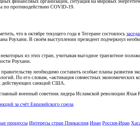
одных финансовых организаций, ситуация на мировых энергети
ва по противодействию COVID-19.
етить, что в октябре текущего года в Тегеране состоялось
засед
сана Роухани. В своём выступлении президент подчеркнул необх
некоторых из этих стран, учитывая выгодное транзитное полож
ности Роухани.
у правительству необходимо составить особые планы развития э
нологий. По его словам, «активация совместных экономических к
иях действующих санкций США.
 главный военный советник лидера Исламской революции Яхья 
нкций за счёт Евразийского союза
ые процессы
Интересы стран Прикаспия
Иран
Россия-Иран
Хас