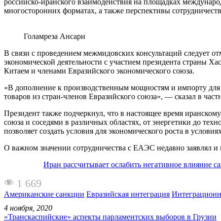
российско-иранского взаимодействия на площадках междунар
многосторонних форматах, а также перспективы сотрудничест
Голамреза Ансари
В связи с проведением межмидовских консультаций следует отм
экономической деятельности с участием президента страны Ха
Китаем и членами Евразийского экономического союза.
«В дополнение к производственным мощностям и импорту для 
товаров из стран-членов Евразийского союза», — сказал в част
Президент также подчеркнул, что в настоящее время иранском
союза и соседями в различных областях, от энергетики до тех
позволяет создать условия для экономического роста в услов
О важном значении сотрудничества с ЕАЭС недавно заявлял и
Иран рассчитывает ослабить негативное влияние са
1 669
Американские санкции
Евразийская интеграция
Интеграционн
4 ноября, 2020
«Транскаспийские» аспекты парламентских выборов в Грузии