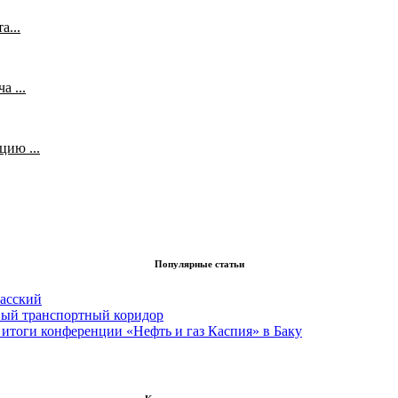
а...
 ...
ию ...
Популярные статьи
асский
вый транспортный коридор
итоги конференции «Нефть и газ Каспия» в Баку