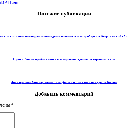
едИАЦия»
Похожие публикации
нская компания планирует производство осветительных приборов в Астраханской обл
Иран и Россия приближаются к завершению сделки по торговле газом
Иран призвал Украину возместить убытки после атаки на судно в Каспии
Добавить комментарий
ечены
*