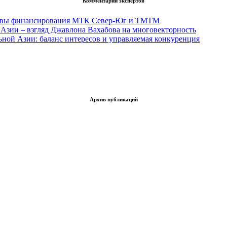
Комментарии экспертов
тивы финансирования МТК Север-Юг и ТМТМ
Азии – взгляд Джавлона Вахабова на многовекторность
ьной Азии: баланс интересов и управляемая конкуренция
Архив публикаций