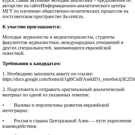
курса, самые активные молодые аналитики – предложения об
авторстве на сайтеИнформационно-аналитического центра
МГУ по изучению общественно-политических процессов на
постсоветском пространстве |Ia-centr.ru.
К участию приглашаются:
Молодые журналисты и медиаспециалисты, студенты
факультетов журналистики, международных отношений и
других специальностей, занимающиеся евразийской
повесткой.
Требования к кандидатам:
1. Необходимо заполнить анкету по ссылке:
https://docs.google.com/forms/d/1gl6ClsIFAsekID1_enee6sictj3E
2. Подготовить и отправить оригинальный аналитический
материал по одной из указанных тематик:
• Вызовы и перспективы развития евразийской
интеграции;
• Россия и страны Центральной Азии — пути укрепления
взаимодействия;