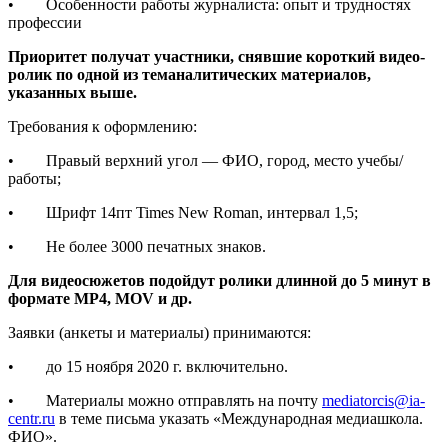
• Особенности работы журналиста: опыт и трудностях
профессии
Приоритет получат участники, снявшие короткий видео-
ролик по одной из теманалитических материалов,
указанных выше.
Требования к оформлению:
• Правый верхний угол — ФИО, город, место учебы/
работы;
• Шрифт 14пт Times New Roman, интервал 1,5;
• Не более 3000 печатных знаков.
Для видеосюжетов подойдут ролики длинной до 5 минут в
формате
MP
4, MOV и др.
Заявки (анкеты и материалы) принимаются:
• до 15 ноября 2020 г. включительно.
• Материалы можно отправлять на почту
mediatorcis@ia-
centr.ru
в теме письма указать «Международная медиашкола.
ФИО».