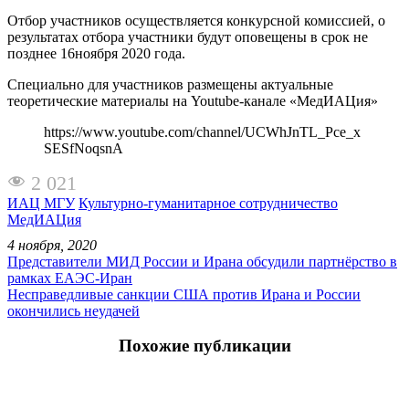
Отбор участников осуществляется конкурсной комиссией, о
результатах отбора участники будут оповещены в срок не
позднее 16ноября 2020 года.
Специально для участников размещены актуальные
теоретические материалы на Youtube-канале «МедИАЦия»
https://www.youtube.com/channel/UCWhJnTL_Pce_x
SESfNoqsnA
2 021
ИАЦ МГУ
Культурно-гуманитарное сотрудничество
МедИАЦия
4 ноября, 2020
Представители МИД России и Ирана обсудили партнёрство в
рамках ЕАЭС-Иран
Несправедливые санкции США против Ирана и России
окончились неудачей
Похожие публикации