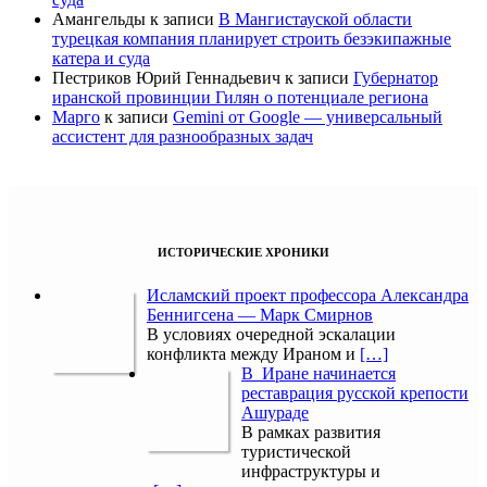
Амангельды
к записи
В Мангистауской области
турецкая компания планирует строить безэкипажные
катера и суда
Пестриков Юрий Геннадьевич
к записи
Губернатор
иранской провинции Гилян о потенциале региона
Марго
к записи
Gemini от Google — универсальный
ассистент для разнообразных задач
ИСТОРИЧЕСКИЕ ХРОНИКИ
Исламский проект профессора Александра
Беннигсена — Марк Смирнов
В условиях очередной эскалации
конфликта между Ираном и
[…]
В Иране начинается
реставрация русской крепости
Ашураде
В рамках развития
туристической
инфраструктуры и