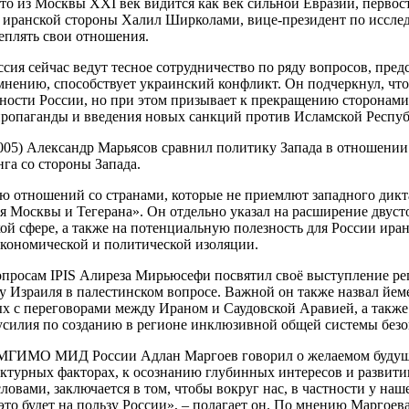
 что из Москвы XXI век видится как век сильной Евразии, перв
с иранской стороны Халил Ширколами, вице-президент по исслед
еплять свои отношения.
сия сейчас ведут тесное сотрудничество по ряду вопросов, пре
о мнению, способствует украинский конфликт. Он подчеркнул, ч
сности России, но при этом призывает к прекращению сторонами
 пропаганды и введения новых санкций против Исламской Респу
) Александр Марьясов сравнил политику Запада в отношении Ро
га со стороны Запада.
ю отношений со странами, которые не приемлют западного дикт
 Москвы и Тегерана». Он отдельно указал на расширение двусто
кой сфере, а также на потенциальную полезность для России ир
 экономической и политической изоляции.
опросам IPIS Алиреза Мирьюсефи посвятил своё выступление р
у Израиля в палестинском вопросе. Важной он также назвал йем
ых с переговорами между Ираном и Саудовской Аравией, а такж
усилия по созданию в регионе инклюзивной общей системы безо
МГИМО МИД России Адлан Маргоев говорил о желаемом будущем
ктурных факторах, к осознанию глубинных интересов и развит
ловами, заключается в том, чтобы вокруг нас, в частности у наш
о будет на пользу России», – полагает он. По мнению Маргоева