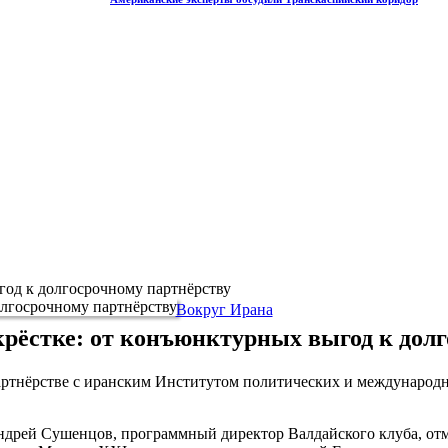
год к долгосрочному партнёрству
Вокруг Ирана
крёстке: от конъюнктурных выгод к дол
партнёрстве с иранским Институтом политических и международн
Андрей Сушенцов, программный директор Валдайского клуба, отм