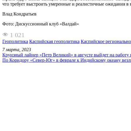
что требует выстроить умеренные и реалистичные ожидания в 
Влад Кондратьев
Фото: Дискуссионный клуб «Валдай»
1 021
Геополитика
Каспийская геополитика
Каспийское регионально
7 марта, 2023
Круизный лайнер «Петр Великий» в августе выйдет на работу 
По Коридору «Север-Юг» в феврале к Индийскому океану везли