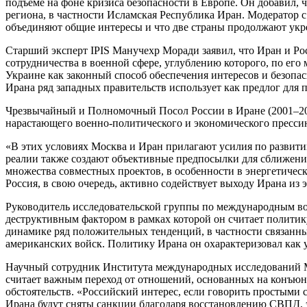
подъёме на фоне кризиса безопасности в Европе. Он добавил,
региона, в частности Исламская Республика Иран. Модератор 
объединяют общие интересы и что две страны продолжают укр
Старший эксперт IPIS Манучехр Моради заявил, что Иран и Рос
сотрудничества в военной сфере, углублению которого, по ег
Украине как законный способ обеспечения интересов и безопа
Ирана ряд западных правительств использует как предлог для
Чрезвычайный и Полномочный Посол России в Иране (2001–2005
нарастающего военно-политического и экономического прессин
«В этих условиях Москва и Иран прилагают усилия по развити
реалии также создают объективные предпосылки для сближения
множества совместных проектов, в особенности в энергетичес
Россия, в свою очередь, активно содействует выходу Ирана из
Руководитель исследовательской группы по международным в
деструктивным фактором в рамках которой он считает политик
динамике ряд положительных тенденций, в частности связанн
американских войск. Политику Ирана он охарактеризовал как 
Научный сотрудник Института международных исследований 
считает важным переход от отношений, основанных на конъюн
обстоятельств. «Российский интерес, если говорить простыми с
Ирана будут сняты санкции благодаря восстановлению СВПД, эт