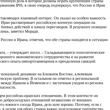
остепенную роль в которой должны играть крупнейшие страны
ованиям IPIS, в свою очередь подчеркнул, что Россию и Иран
дставляющих взаимный интерес. Он указал на особую важность
то Иран рассматривает российскую военную операцию на
 боевых действий и началу переговоров. В результате позицию
блики, заметил Моради.
ссии и Ирана, отметив, что обе страны находятся в ситуации
ата, – утверждает посол. – Складывающиеся геополитические
роннего экономического сотрудничества и на развитие
анского опыта импортозамещения и преодоления санкций.
егиональной динамике на Ближнем Востоке, ключевым
енскую проблему. В остальном он отметил в региональной
е между Ираном и Йеменом и с частичным уходом из региона
пасности.
 российско-иранских отношениях. В этом контексте он
ию добрососедских отношений независимо от внешних
его южного соседа Ирана, дела шли хорошо. Поэтому, если с
, в целом для обеих сторон важно долгосрочное партнёрство,