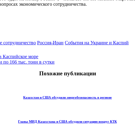
вопросах экономического сотрудничества.
е сотрудничество
Россия-Иран
События на Украине и Каспий
в Каспийское море
 по 166 тыс. тонн в сутки
Похожие публикации
Казахстан и США обсудили энергобезопасность в регионе
Главы МИД Казахстана и США обсудили ситуацию вокруг КТК