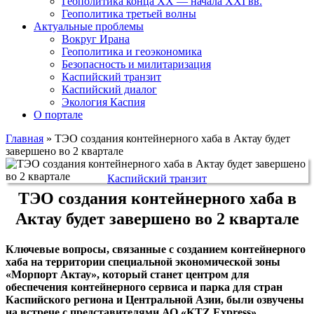
Геополитика конца XX — начала XXI вв.
Геополитика третьей волны
Актуальные проблемы
Вокруг Ирана
Геополитика и геоэкономика
Безопасность и милитаризация
Каспийский транзит
Каспийский диалог
Экология Каспия
О портале
Главная
»
ТЭО создания контейнерного хаба в Актау будет
завершено во 2 квартале
Каспийский транзит
ТЭО создания контейнерного хаба в
Актау будет завершено во 2 квартале
Ключевые вопросы, связанные с созданием контейнерного
хаба на территории специальной экономической зоны
«Морпорт Актау», который станет центром для
обеспечения контейнерного сервиса и парка для стран
Каспийского региона и Центральной Азии, были озвучены
на встрече с представителями
АО «KTZ Express»,