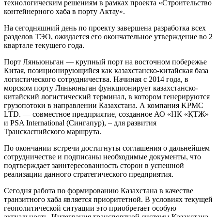
технологическим решениям в рамках проекта «Строительство
контейнерного хаба в порту Актау».
На сегодняшний день по проекту завершена разработка всех
разделов ТЭО, ожидается его окончательное утверждение во 2
квартале текущего года.
Порт Ляньюньган — крупный порт на восточном побережье
Китая, позиционирующийся как казахстанско-китайская база
логистического сотрудничества. Начиная с 2014 года, в
морском порту Ляньюньган функционирует казахстанско-
китайский логистический терминал, в котором генерируются
грузопотоки в направлении Казахстана. А компания KPMC
LTD. — совместное предприятие, созданное АО «НК «ҚТЖ»
и PSA International (Сингапур), – для развития
Транскаспийского маршрута.
По окончании встречи достигнуты соглашения о дальнейшем
сотрудничестве и подписаны необходимые документы, что
подтверждает заинтересованность сторон в успешной
реализации данного стратегического предприятия.
Сегодня работа по формированию Казахстана в качестве
транзитного хаба является приоритетной. В условиях текущей
геополитической ситуации это приобретает особую
актуальность. Интеграция транспортной системы Казахстана