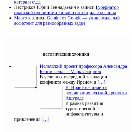
катера и суда
Пестриков Юрий Геннадьевич
к записи
Губернатор
иранской провинции Гилян о потенциале региона
Марго
к записи
Gemini от Google — универсальный
ассистент для разнообразных задач
ИСТОРИЧЕСКИЕ ХРОНИКИ
Исламский проект профессора Александра
Беннигсена — Марк Смирнов
В условиях очередной эскалации
конфликта между Ираном и
[…]
В Иране начинается
реставрация русской крепости
Ашураде
В рамках развития
туристической
инфраструктуры и
привлечения
[…]