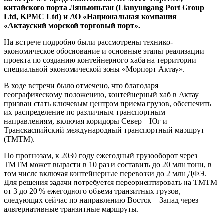
китайского порта Ляньюньган (Lianyungang Port Group
Ltd, KPMC Ltd) и АО «Национальная компания
«Актауский морской торговый порт».
На встрече подробно были рассмотрены технико-
экономическое обоснование и основные этапы реализации
проекта по созданию контейнерного хаба на территории
специальной экономической зоны «Морпорт Актау».
В ходе встречи было отмечено, что благодаря
географическому положению, контейнерный хаб в Актау
призван стать ключевым центром приема грузов, обеспечить
их распределение по различным транспортным
направлениям, включая коридоры Север – Юг и
Транскаспийский международный транспортный маршрут
(ТМТМ).
По прогнозам, к 2030 году ежегодный грузооборот через
ТМТМ может вырасти в 10 раз и составить до 20 млн тонн, в
том числе включая контейнерные перевозки до 2 млн ДФЭ.
Для решения задачи потребуется переориентировать на ТМТМ
от 3 до 20 % ежегодного объема транзитных грузов,
следующих сейчас по направлению Восток – Запад через
альтернативные транзитные маршруты.