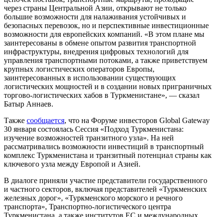
через страны Центральной Азии, открывают не только
большие возможности для налаживания устойчивых и
безопасных перевозок, но и перспективные инвестиционные
возможности для европейских компаний. «В этом плане мы
заинтересованы в обмене опытом развития транспортной
инфраструктуры, внедрения цифровых технологий для
управления транспортными потоками, а также приветствуем
крупных логистических операторов Европы,
заинтересованных в использовании существующих
логистических мощностей и в создании новых приграничных
торгово-логистических хабов в Туркменистане», — сказал
Батыр Аннаев.
Также
сообщается
, что на Форуме инвесторов Global Gateway
30 января состоялась Сессия «Подход Туркменистана:
изучение возможностей транзитного узла». На ней
рассматривались возможности инвестиций в транспортный
комплекс Туркменистана и транзитный потенциал страны как
ключевого узла между Европой и Азией.
В диалоге приняли участие представители государственного
и частного секторов, включая представителей «Туркменских
железных дорог», «Туркменского морского и речного
транспорта», Транспортно-логистического центра
Туркменистана, а также институтов ЕС и международных