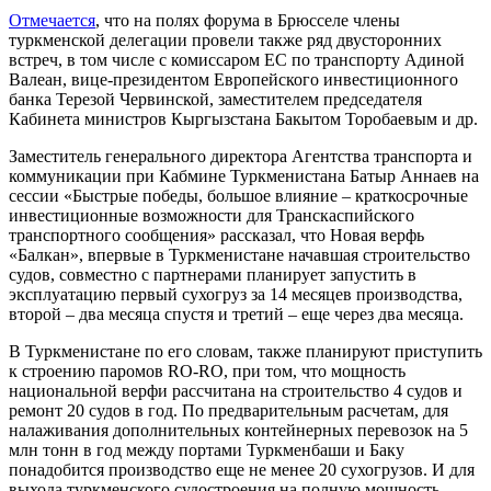
Отмечается
, что на полях форума в Брюсселе члены
туркменской делегации провели также ряд двусторонних
встреч, в том числе с комиссаром ЕС по транспорту Адиной
Валеан, вице-президентом Европейского инвестиционного
банка Терезой Червинской, заместителем председателя
Кабинета министров Кыргызстана Бакытом Торобаевым и др.
Заместитель генерального директора Агентства транспорта и
коммуникации при Кабмине Туркменистана Батыр Аннаев на
сессии «Быстрые победы, большое влияние – краткосрочные
инвестиционные возможности для Транскаспийского
транспортного сообщения» рассказал, что Новая верфь
«Балкан», впервые в Туркменистане начавшая строительство
судов, совместно с партнерами планирует запустить в
эксплуатацию первый сухогруз за 14 месяцев производства,
второй – два месяца спустя и третий – еще через два месяца.
В Туркменистане по его словам, также планируют приступить
к строению паромов RO-RO, при том, что мощность
национальной верфи рассчитана на строительство 4 судов и
ремонт 20 судов в год. По предварительным расчетам, для
налаживания дополнительных контейнерных перевозок на 5
млн тонн в год между портами Туркменбаши и Баку
понадобится производство еще не менее 20 сухогрузов. И для
выхода туркменского судостроения на полную мощность