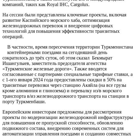
компаний, таких как Royal IHC, Cargolux.
На сессии были представлены ключевые проекты, включая
развитие Каспийского морского хаба, оптимизация
железнодорожных перевозок и внедрение цифровых
технологий для повышения эффективности транзитных
операций.
В частности, время пересечения территории Туркменистана
контейнерными поездами на сегодняшний день
сократилось до трёх суток, об этом сказал Бекмырат
Ишангулыев, заместитель председателя агентства
«Туркменские железные дороги». Также вводятся
согласованные с партнерами специальные тарифные ставки, а
с 1-ого января 2024 года предоставлены скидки в 50% на
транзитные перевозки через станцию Акяйла (на все грузы
кроме алюминия и глинозема) и перевалку из/в морского
транспорта в/из железнодорожного транспорта на станции в
порту Туркменбаши.
Европейским инвесторам предложены для рассмотрения
проекты по модернизации железнодорожной инфраструктуры
для повышения ее пропускной способности, обновлению
подвижного состава, внедрению современных систем для
автоматизации управления поездами и созданию совместных