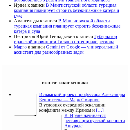
Ириеа
к записи
В Мангистауской области турецкая
компания планирует строить безэкипажные катера и
суда
Амангельды
к записи
В Мангистауской области
турецкая компания планирует строить безэкипажные
катера и суда
Пестриков Юрий Геннадьевич
к записи
Губернатор
иранской провинции Гилян о потенциале региона
Марго
к записи
Gemini от Google — универсальный
ассистент для разнообразных задач
ИСТОРИЧЕСКИЕ ХРОНИКИ
Исламский проект профессора Александра
Беннигсена — Марк Смирнов
В условиях очередной эскалации
конфликта между Ираном и
[…]
В Иране начинается
реставрация русской крепости
Ашураде