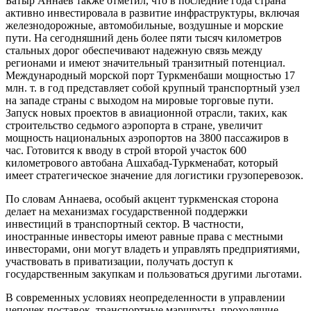
Батыр Аннаев также отметил, что в последние года страна
активно инвестировала в развитие инфраструктуры, включая
железнодорожные, автомобильные, воздушные и морские
пути. На сегодняшний день более пяти тысяч километров
стальных дорог обеспечивают надежную связь между
регионами и имеют значительный транзитный потенциал.
Международный морской порт Туркменбаши мощностью 17
млн. т. в год представляет собой крупный транспортный узел
на западе страны с выходом на мировые торговые пути.
Запуск новых проектов в авиационной отрасли, таких, как
строительство седьмого аэропорта в стране, увеличит
мощность национальных аэропортов на 3800 пассажиров в
час. Готовится к вводу в строй второй участок 600
километрового автобана Ашхабад-Туркменабат, который
имеет стратегическое значение для логистики грузоперевозок.
По словам Аннаева, особый акцент туркменская сторона
делает на механизмах государственной поддержки
инвестиций в транспортный сектор. В частности,
иностранные инвесторы имеют равные права с местными
инвесторами, они могут владеть и управлять предприятиями,
участвовать в приватизации, получать доступ к
государственным закупкам и пользоваться другими льготами.
В современных условиях неопределенности в управлении
цепочек поставок, транспортные маршруты, проходящие