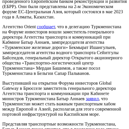
проведенного Европейским банком реконструкции и развития
(ЕБРР). Они были представлены на 2-м Экономическом
форуме ЕС-Центральная Азия, который состоялся в мае 2023
года в Алматы, Казахстан.
Агентство Orient
сообщает
, что в делегацию Туркменистана
на Форуме инвесторов вошли заместитель генерального
директора Агентства транспорта и коммуникаций при
Кабмине Батыр Аннаев, зампредседателя агентства
«Туркменские железные дороги» Бекмырат Ишангулыев,
зампредседателя агентства водного транспорта Сейитгулы
Байсеидов, генеральный директор Открытого акционерного
общества «Транспортно-логистический центр
Туркменистана» Мердан Башимов, а также посол
Туркменистана в Бельгии Сапар Пальванов.
Выступивший на открытии Форума инвесторов Global
Gateway в Брюсселе заместитель генерального директора
Агентства транспорта и коммуникации при Кабинете
министров Туркменистана Батыр Аннаев
заявил
, что
Туркменистан может стать важным транспортным хабом
между Европой и Азией, располагая для этого современной
портовой инфраструктурой на Каспийском море.
Представляя транспортные возможности Туркменистана,