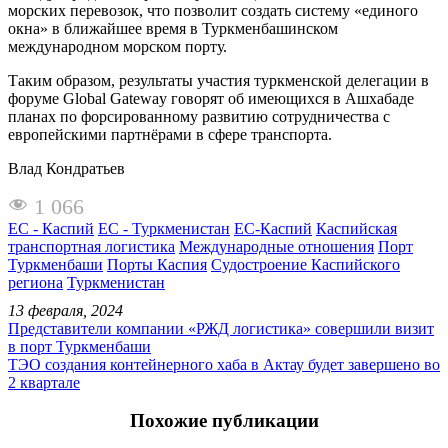
морских перевозок, что позволит создать систему «единого
окна» в ближайшее время в Туркменбашинском
международном морском порту.
Таким образом, результаты участия туркменской делегации в
форуме Global Gateway говорят об имеющихся в Ашхабаде
планах по форсированному развитию сотрудничества с
европейскими партнёрами в сфере транспорта.
Влад Кондратьев
1 066
ЕС - Каспий
ЕС - Туркменистан
ЕС-Каспий
Каспийская
транспортная логистика
Международные отношения
Порт
Туркменбаши
Порты Каспия
Судостроение Каспийского
региона
Туркменистан
13 февраля, 2024
Представители компании «РЖД логистика» совершили визит
в порт Туркменбаши
ТЭО создания контейнерного хаба в Актау будет завершено во
2 квартале
Похожие публикации