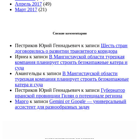
Апрель 2017
(49)
Март 2017
(21)
Свежие комментарии
Пестриков Юрий Геннадьевич
к записи
Шесть стран
договорились о развитии транзитного коридора
Ириеа
к записи
В Мангистауской области турецкая
компания планирует строить безэкипажные катера и
суда
Амангельды
к записи
В Мангистауской области
турецкая компания планирует строить безэкипажные
катера и суда
Пестриков Юрий Геннадьевич
к записи
Губернатор
иранской провинции Гилян о потенциале региона
Марго
к записи
Gemini от Google — универсальный
ассистент для разнообразных задач