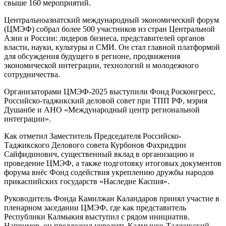
свыше 160 мероприятий.
Центральноазиатский международный экономический форум
(ЦМЭФ) собрал более 500 участников из стран Центральной
Азии и России: лидеров бизнеса, представителей органов
власти, науки, культуры и СМИ. Он стал главной платформой
для обсуждения будущего в регионе, продвижения
экономической интеграции, технологий и молодежного
сотрудничества.
Организаторами ЦМЭФ-2025 выступили Фонд Росконгресс,
Российско-таджикский деловой совет при ТПП РФ, мэрия
Душанбе и АНО «Международный центр региональной
интеграции».
Как отметил Заместитель Председателя Российско-
Таджикского Делового совета Курбонов Фахриддин
Сайфидинович, существенный вклад в организацию и
проведение ЦМЭФ, а также подготовку итоговых документов
форума внёс Фонд содействия укреплению дружбы народов
прикаспийских государств «Наследие Каспия».
Руководитель Фонда Камилжан Каландаров принял участие в
пленарном заседании ЦМЭФ, где как представитель
Республики Калмыкия выступил с рядом инициатив.
Например, он предложил учредить Калмыцко-Таджикский