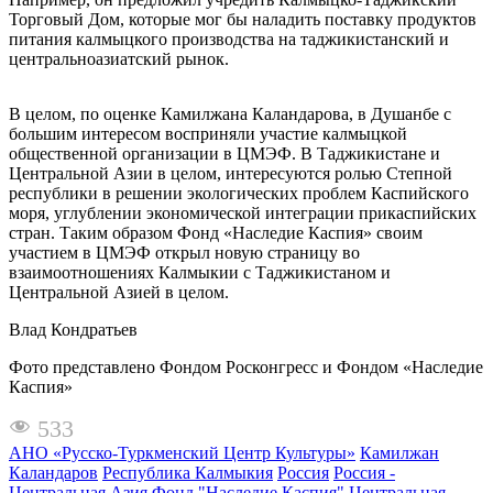
Торговый Дом, которые мог бы наладить поставку продуктов
питания калмыцкого производства на таджикистанский и
центральноазиатский рынок.
В целом, по оценке Камилжана Каландарова, в Душанбе с
большим интересом восприняли участие калмыцкой
общественной организации в ЦМЭФ. В Таджикистане и
Центральной Азии в целом, интересуются ролью Степной
республики в решении экологических проблем Каспийского
моря, углублении экономической интеграции прикаспийских
стран. Таким образом Фонд «Наследие Каспия» своим
участием в ЦМЭФ открыл новую страницу во
взаимоотношениях Калмыкии с Таджикистаном и
Центральной Азией в целом.
Влад Кондратьев
Фото представлено Фондом Росконгресс и Фондом «Наследие
Каспия»
533
АНО «Русско-Туркменский Центр Культуры»
Камилжан
Каландаров
Республика Калмыкия
Россия
Россия -
Центральная Азия
Фонд "Наследие Каспия"
Центральная