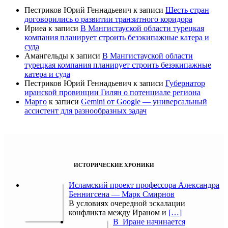
Пестриков Юрий Геннадьевич
к записи
Шесть стран
договорились о развитии транзитного коридора
Ириеа
к записи
В Мангистауской области турецкая
компания планирует строить безэкипажные катера и
суда
Амангельды
к записи
В Мангистауской области
турецкая компания планирует строить безэкипажные
катера и суда
Пестриков Юрий Геннадьевич
к записи
Губернатор
иранской провинции Гилян о потенциале региона
Марго
к записи
Gemini от Google — универсальный
ассистент для разнообразных задач
ИСТОРИЧЕСКИЕ ХРОНИКИ
Исламский проект профессора Александра
Беннигсена — Марк Смирнов
В условиях очередной эскалации
конфликта между Ираном и
[…]
В Иране начинается