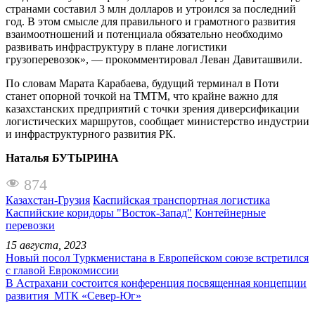
странами составил 3 млн долларов и утроился за последний
год. В этом смысле для правильного и грамотного развития
взаимоотношений и потенциала обязательно необходимо
развивать инфраструктуру в плане логистики
грузоперевозок», — прокомментировал Леван Давиташвили.
По словам Марата Карабаева, будущий терминал в Поти
станет опорной точкой на ТМТМ, что крайне важно для
казахстанских предприятий с точки зрения диверсификации
логистических маршрутов, сообщает министерство индустрии
и инфраструктурного развития РК.
Наталья БУТЫРИНА
874
Казахстан-Грузия
Каспийская транспортная логистика
Каспийские коридоры "Восток-Запад"
Контейнерные
перевозки
15 августа, 2023
Новый посол Туркменистана в Европейском союзе встретился
с главой Еврокомиссии
В Астрахани состоится конференция посвященная концепции
развития МТК «Север-Юг»