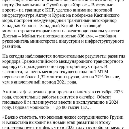
порту Ляньюньгана и Сухой порт «Хоргос – Восточные
ворота» на границе с КНР, уделено внимание портовой
инфраструктуре Актау и Курык на побережье Каспийского
моря, построен международный транзитный автокоридор
Западная Европа – Западный Китай. В настоящий
момент строятся вторые пути на железнодорожном участке
Достык – Мойынты протяженностью 836 км», – сообщил
руководитель министерства индустрии и инфраструктурного
развития.
На сегодня наблюдаются положительные результаты развития
коридора Транскаспийского международного транспортного
маршрута, проходящего по территории двух стран. В
частности, за шесть месяцев текущего года по ТМТМ
перевезено более 1,32 млн тонн грузов, что на 77% больше,
чем в аналогичный период 2021 года.
Активная фаза реализации проекта начнется в сентябре 2023
года, строительные работы начнутся в октябре. Объект
площадью 8 га планируется ввести в эксплуатацию в 2024
году. Годовая мощность — до 80 тысяч TEU.
«Важно отметить, что экономическое сотрудничество Грузии
и Казахстана выходит на новый этап развития и этому
свидетельствует тот факт, что в 2022 году грузооборот между