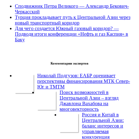
Сподвижник Петра Великого — Александр Бекович-
Черкасский
Турция прокладывает путь к Центральной Азии через
новый транспортный коридор
Для чего создается Южный газовый коридор? —
Подводя итоги конференции «Нефть и газ Каспия» в
Баку
Комментарии экспертов
Николай Подгузов: ЕАБР оценивает
перспективы финансирования МТК Север-
Юг и ТМТМ
Поиск возможностей в
Центральной Азии – взгляд
Джавлона Вахабова на
многовекторность
Россия и Китай в
Центральной Азии:
баланс интересов и
управляемая
конкуренция