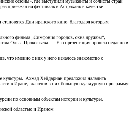
йские сезоны», где выступили музыканты и солисты стран
з приезжал на фестиваль в Астрахань в качестве
 становятся Дни иранского кино, благодаря которым
тального фильма „Симфония городов, окна дружбы“,
тила Ольга Прокофьева. — Его презентация прошла недавно в
, что именно с них у него началось знакомство с
ере культуры. Ахмад Хейдариан предложил наладить
ласти в Иране, включив в них большую культурную программу:
курсии по основным объектам истории и культуры.
анской областью и Ираном.