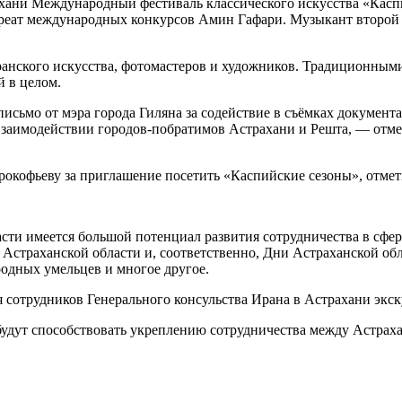
ани Международный фестиваль классического искусства «Каспи
еат международных конкурсов Амин Гафари. Музыкант второй ра
ранского искусства, фотомастеров и художников. Традиционными
й в целом.
письмо от мэра города Гиляна за содействие в съёмках докумен
взаимодействии городов-побратимов Астрахани и Решта, — отме
кофьеву за приглашение посетить «Каспийские сезоны», отметив
асти имеется большой потенциал развития сотрудничества в сф
Астраханской области и, соответственно, Дни Астраханской об
родных умельцев и многое другое.
я сотрудников Генерального консульства Ирана в Астрахани экс
будут способствовать укреплению сотрудничества между Астрах