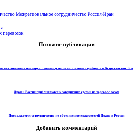
ичество
Межрегиональное сотрудничество
Россия-Иран
ия
х перевозок
Похожие публикации
нская компания планирует производство осветительных приборов в Астраханской обл
Иран и Россия приближаются к завершению сделки по торговле газом
Продолжается сотрудничество по объединению электросетей Ирана и России
Добавить комментарий