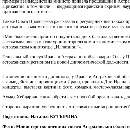
примера взаимодействия министр привела прошедший в Астрах
Прикаспия, в том числе — выдающийся иранский скрипач, лаур
приглашённого артиста.
Также Ольга Прокофьева рассказала о регулярных выставках и
астраханцы знакомятся с иранским кинематографом и культуро
«Мне было очень приятно получить на днях благодарственное 
рассказывающего о культурно-историческом и экономическом 
астраханском кинотеатре „Иллюзион“».
Генеральный консул Ирана в Астрахани поблагодарил Ольгу Про
астраханским регионом на новой дипломатической должности.
По мнению иранского дипломата, у Ирана и Астраханской обл
взаимодействие с провинциями Ирана, проводить Дни Ирана в 
концерты, выставки картин и фото, ярмарки, мастер-классы на
Ахмад Хейдариан также обратился с просьбой организовать дл
Стороны выразили уверенность, что совместные мероприятия 
Подготовила Наталья БУТЫРИНА
Фото: Министерство внешних связей Астраханской области