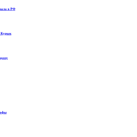
нала в РФ
у Курык
идору
рофы