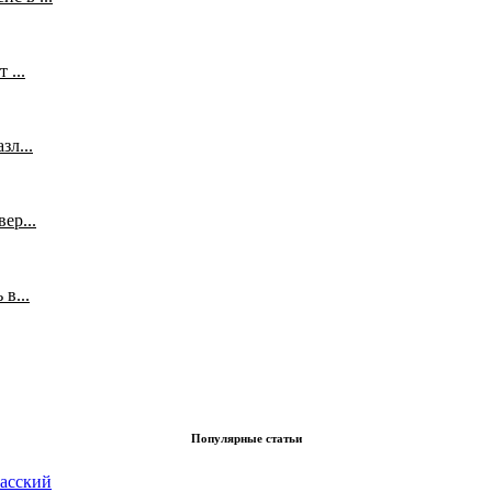
 ...
л...
ер...
в...
Популярные статьи
асский