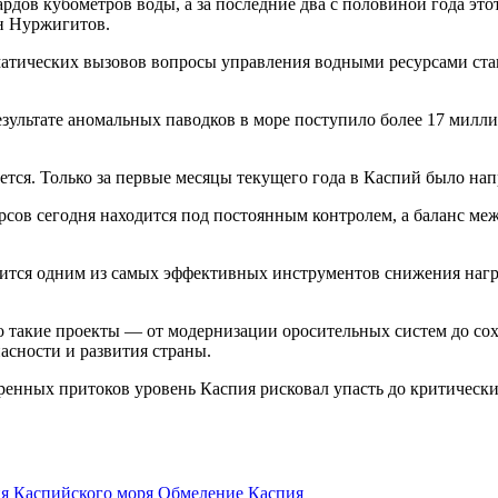
ардов кубометров воды, а за последние два с половиной года эт
н Нуржигитов.
атических вызовов вопросы управления водными ресурсами стан
езультате аномальных паводков в море поступило более 17 милл
ется. Только за первые месяцы текущего года в Каспий было нап
рсов сегодня находится под постоянным контролем, а баланс м
вится одним из самых эффективных инструментов снижения нагр
 такие проекты — от модернизации оросительных систем до сох
асности и развития страны.
ренных притоков уровень Каспия рисковал упасть до критически
я Каспийского моря
Обмеление Каспия