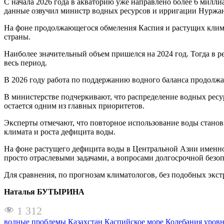
С начала 2026 года в акваторию уже направлено более 6 милли
данные озвучил министр водных ресурсов и ирригации Нуржа
На фоне продолжающегося обмеления Каспия и растущих клим
страны.
Наиболее значительный объем пришелся на 2024 год. Тогда в р
весь период.
В 2026 году работа по поддержанию водного баланса продолжа
В министерстве подчеркивают, что распределение водных ресу
остается одним из главных приоритетов.
Эксперты отмечают, что повторное использование воды стано
климата и роста дефицита воды.
На фоне растущего дефицита воды в Центральной Азии именно
просто отраслевыми задачами, а вопросами долгосрочной безоп
Для сравнения, по прогнозам климатологов, без подобных экст
Наталья БУТЫРИНА
1 312
водные проблемы
Казахстан
Каспийское море
Колебания уровн