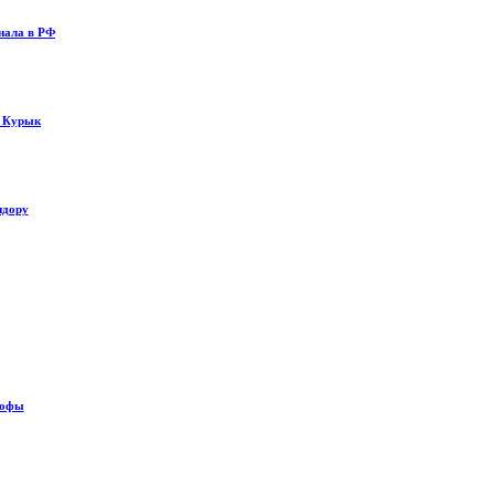
нала в РФ
у Курык
идору
рофы