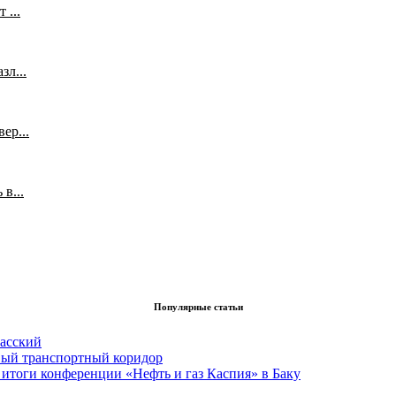
 ...
л...
ер...
в...
Популярные статьи
асский
вый транспортный коридор
итоги конференции «Нефть и газ Каспия» в Баку