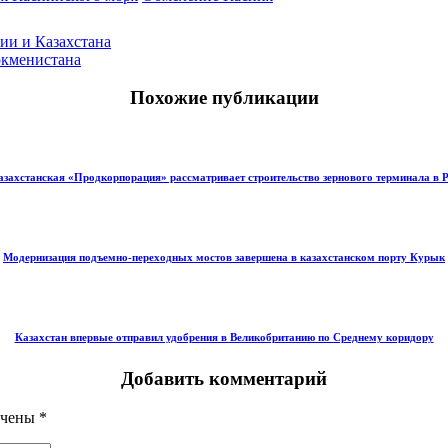
ии и Казахстана
ркменистана
Похожие публикации
азахстанская «Продкорпорация» рассматривает строительство зернового терминала в 
Модернизация подъемно-переходных мостов завершена в казахстанском порту Курык
Казахстан впервые отправил удобрения в Великобританию по Среднему коридору
Добавить комментарий
ечены
*