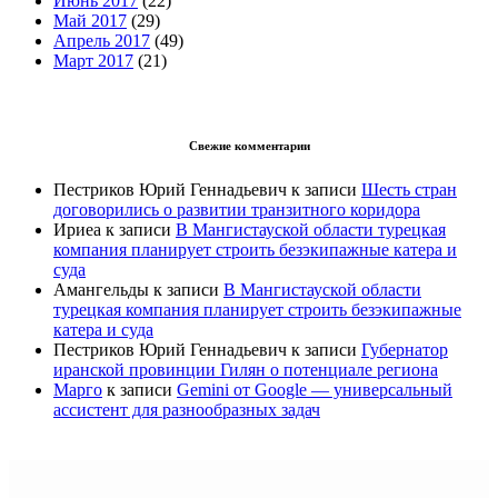
Июнь 2017
(22)
Май 2017
(29)
Апрель 2017
(49)
Март 2017
(21)
Свежие комментарии
Пестриков Юрий Геннадьевич
к записи
Шесть стран
договорились о развитии транзитного коридора
Ириеа
к записи
В Мангистауской области турецкая
компания планирует строить безэкипажные катера и
суда
Амангельды
к записи
В Мангистауской области
турецкая компания планирует строить безэкипажные
катера и суда
Пестриков Юрий Геннадьевич
к записи
Губернатор
иранской провинции Гилян о потенциале региона
Марго
к записи
Gemini от Google — универсальный
ассистент для разнообразных задач