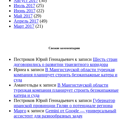
Август 2017
(30)
Июль 2017
(25)
Июнь 2017
(22)
Май 2017
(29)
Апрель 2017
(49)
Март 2017
(21)
Свежие комментарии
Пестриков Юрий Геннадьевич
к записи
Шесть стран
договорились о развитии транзитного коридора
Ириеа
к записи
В Мангистауской области турецкая
компания планирует строить безэкипажные катера и
суда
Амангельды
к записи
В Мангистауской области
турецкая компания планирует строить безэкипажные
катера и суда
Пестриков Юрий Геннадьевич
к записи
Губернатор
иранской провинции Гилян о потенциале региона
Марго
к записи
Gemini от Google — универсальный
ассистент для разнообразных задач