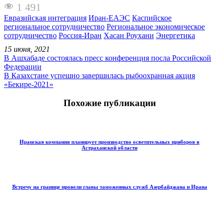
1 491
Евразийская интеграция
Иран-ЕАЭС
Каспийское
региональное сотрудничество
Региональное экономическое
сотрудничество
Россия-Иран
Хасан Роухани
Энергетика
15 июня, 2021
В Ашхабаде состоялась пресс конференция посла Российской
Федерации
В Казахстане успешно завершилась рыбоохранная акция
«Бекире-2021»
Похожие публикации
Иранская компания планирует производство осветительных приборов в
Астраханской области
Встречу на границе провели главы таможенных служб Азербайджана и Ирана