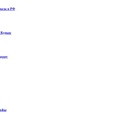
нала в РФ
у Курык
идору
рофы