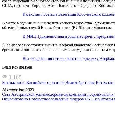
сбалансированной многовекторной внешней политики Республик
США, странами Европы, Азии, Ближнего и Среднего Востока и
Казахстан посетила делегация Королевского колл
В марте в здании внешнеполитического ведомства Туркмениста
объединённых служб Великобритании (RUSI), занимающегося 
В МИД Туркменистана прошла встреча с представи
А 22 февраля состоялся визит в Азербайджанскую Республику
британский чиновник большое внимание уделил контактам с п
Великобритания готова оказать поддержку Азербай
Влад Кондратьев
1 165
Безопасность Каспийского региона
Великобритания
Казахстан
28 сентября, 2023
Сеть Австрийской железнодорожной компании подключится к
Опубликовано Совместное заявление лидеров C5+1 по итогам 