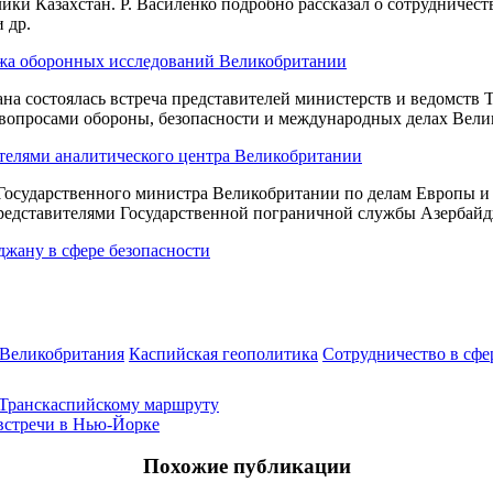
и Казахстан. Р. Василенко подробно рассказал о сотрудничеств
 др.
еджа оборонных исследований Великобритании
на состоялась встреча представителей министерств и ведомств 
вопросами обороны, безопасности и международных делах Вели
телями аналитического центра Великобритании
 Государственного министра Великобритании по делам Европы и
редставителями Государственной пограничной службы Азербайдж
джану в сфере безопасности
-Великобритания
Каспийская геополитика
Сотрудничество в сфе
 Транскаспийскому маршруту
встречи в Нью-Йорке
Похожие публикации