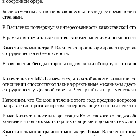
в оборонной сфере.
Были отмечены активизировавшиеся за последнее время полити
странами.
Р. Василенко подчеркнул заинтересованность казахстанской с
В рамках встречи также состоялся обмен мнениями по многост
Заместитель министра Р. Василенко проинформировал предста
сотрудничества и безопасности.
В завершение беседы стороны подтвердили обоюдную готовнос
Казахстанским МИД отмечается, что устойчивому развитию сот
отношений способствуют такие эффективные механизмы двусто
сотрудничеству, Деловой совет и Всепартийная парламентская 
Напомним, что Лондон в течение этого года предпию вопросо
направлений противоборства соперничающих геополитических
В мае Казахстан посетила делегация Королевского колледжа 
занимается подготовкой старших офицеров и должностных лиц
Заместитель министра иностранных дел Роман Василенко тог