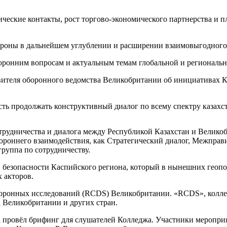
ческие контакты, рост торгово-экономического партнерства и 
тороны в дальнейшем углублении и расширении взаимовыгодного
оронним вопросам и актуальным темам глобальной и региональн
вителя оборонного ведомства Великобритании об инициативах К
ть продолжать конструктивный диалог по всему спектру казахс
рудничества и диалога между Республикой Казахстан и Великоб
роннего взаимодействия, как Стратегический диалог, Межправи
группа по сотрудничеству.
в безопасности Каспийского региона, который в нынешних геоп
 акторов.
оборонных исследований (RCDS) Великобритании. «RCDS», колл
 Великобритании и других стран.
да провёл брифинг для слушателей Колледжа. Участники мероп