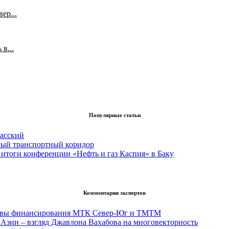
ер...
в...
Популярные статьи
асский
вый транспортный коридор
итоги конференции «Нефть и газ Каспия» в Баку
Комментарии экспертов
тивы финансирования МТК Север-Юг и ТМТМ
Азии – взгляд Джавлона Вахабова на многовекторность