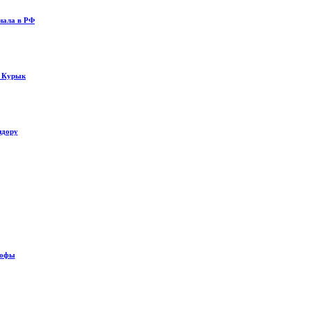
нала в РФ
у Курык
идору
рофы