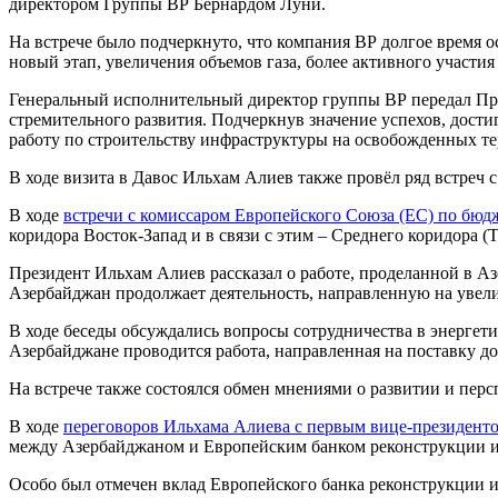
директором Группы ВР Бернардом Луни.
На встрече было подчеркнуто, что компания ВР долгое время 
новый этап, увеличения объемов газа, более активного участи
Генеральный исполнительный директор группы ВР передал Пр
стремительного развития. Подчеркнув значение успехов, дос
работу по строительству инфраструктуры на освобожденных те
В ходе визита в Давос Ильхам Алиев также провёл ряд встреч 
В ходе
встречи с комиссаром Европейского Союза (ЕС) по бю
коридора Восток-Запад и в связи с этим – Среднего коридора
Президент Ильхам Алиев рассказал о работе, проделанной в Аз
Азербайджан продолжает деятельность, направленную на увели
В ходе беседы обсуждались вопросы сотрудничества в энергети
Азербайджане проводится работа, направленная на поставку 
На встрече также состоялся обмен мнениями о развитии и пер
В ходе
переговоров Ильхама Алиева с первым вице-президент
между Азербайджаном и Европейским банком реконструкции и р
Особо был отмечен вклад Европейского банка реконструкции и