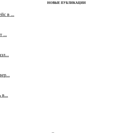
НОВЫЕ ПУБЛИКАЦИИ
с в ...
 ...
л...
ер...
в...