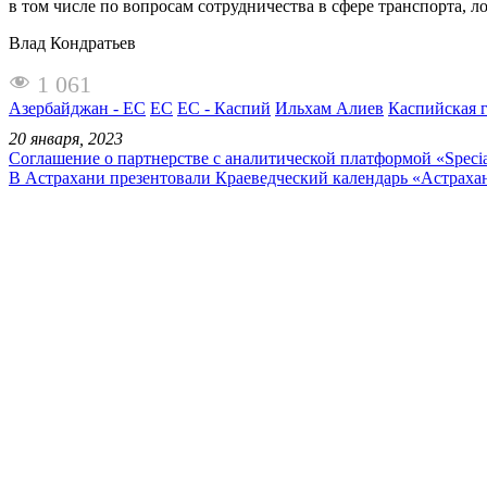
в том числе по вопросам сотрудничества в сфере транспорта,
Влад Кондратьев
1 061
Азербайджан - ЕС
ЕС
ЕС - Каспий
Ильхам Алиев
Каспийская 
20 января, 2023
Соглашение о партнерстве с аналитической платформой «Special
В Астрахани презентовали Краеведческий календарь «Астрахан