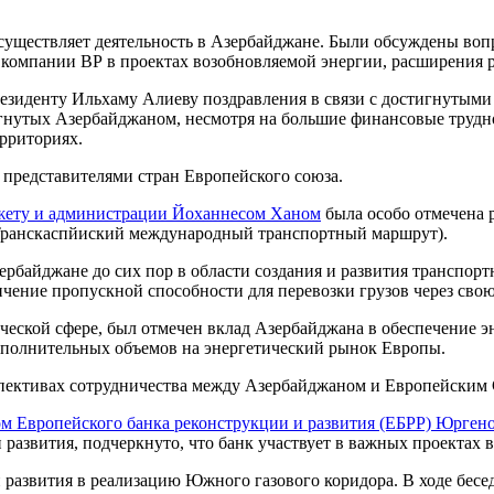
осуществляет деятельность в Азербайджане. Были обсуждены воп
я компании ВР в проектах возобновляемой энергии, расширения 
езиденту Ильхаму Алиеву поздравления в связи с достигнутыми
тигнутых Азербайджаном, несмотря на большие финансовые труд
рриториях.
с представителями стран Европейского союза.
джету и администрации Йоханнесом Ханом
была особо отмечена 
 (Транскаспйиский международный транспортный маршрут).
ербайджане до сих пор в области создания и развития транспор
чение пропускной способности для перевозки грузов через сво
ческой сфере, был отмечен вклад Азербайджана в обеспечение э
дополнительных объемов на энергетический рынок Европы.
спективах сотрудничества между Азербайджаном и Европейским 
ом Европейского банка реконструкции и развития (ЕБРР) Юрген
азвития, подчеркнуто, что банк участвует в важных проектах 
 развития в реализацию Южного газового коридора. В ходе бес