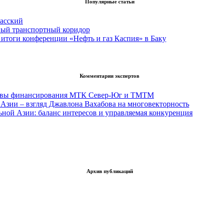
Популярные статьи
асский
вый транспортный коридор
итоги конференции «Нефть и газ Каспия» в Баку
Комментарии экспертов
тивы финансирования МТК Север-Юг и ТМТМ
Азии – взгляд Джавлона Вахабова на многовекторность
ьной Азии: баланс интересов и управляемая конкуренция
Архив публикаций