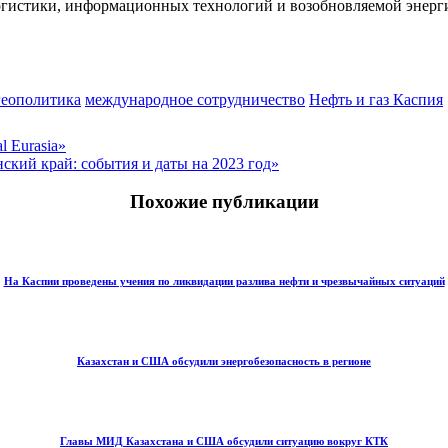
 логистики, информационных технологий и возобновляемой энерг
геополитика
международное сотрудничество
Нефть и газ Каспия
 Eurasia»
ский край: события и даты на 2023 год»
Похожие публикации
На Каспии проведены учения по ликвидации разлива нефти и чрезвычайных ситуаций
Казахстан и США обсудили энергобезопасность в регионе
Главы МИД Казахстана и США обсудили ситуацию вокруг КТК