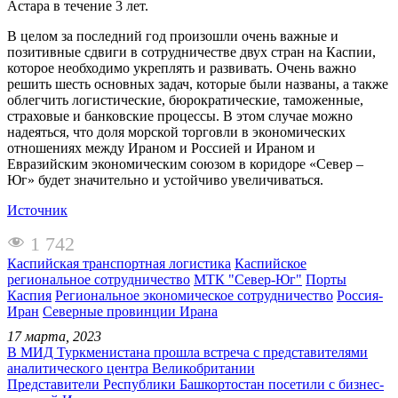
Астара в течение 3 лет.
В целом за последний год произошли очень важные и
позитивные сдвиги в сотрудничестве двух стран на Каспии,
которое необходимо укреплять и развивать. Очень важно
решить шесть основных задач, которые были названы, а также
облегчить логистические, бюрократические, таможенные,
страховые и банковские процессы. В этом случае можно
надеяться, что доля морской торговли в экономических
отношениях между Ираном и Россией и Ираном и
Евразийским экономическим союзом в коридоре «Север –
Юг» будет значительно и устойчиво увеличиваться.
Источник
1 742
Каспийская транспортная логистика
Каспийское
региональное сотрудничество
МТК "Север-Юг"
Порты
Каспия
Региональное экономическое сотрудничество
Россия-
Иран
Северные провинции Ирана
17 марта, 2023
В МИД Туркменистана прошла встреча с представителями
аналитического центра Великобритании
Представители Республики Башкортостан посетили с бизнес-