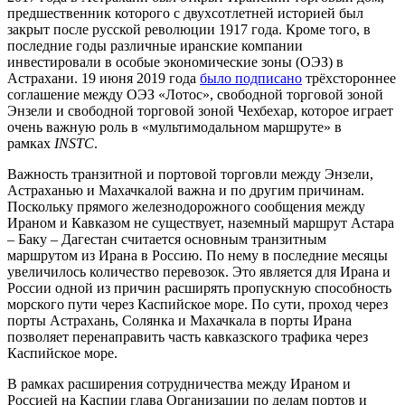
предшественник которого с двухсотлетней историей был
закрыт после русской революции 1917 года. Кроме того, в
последние годы различные иранские компании
инвестировали в особые экономические зоны (ОЭЗ) в
Астрахани. 19 июня 2019 года
было подписано
трёхстороннее
соглашение между ОЭЗ «Лотос», свободной торговой зоной
Энзели и свободной торговой зоной Чехбехар, которое играет
очень важную роль в «мультимодальном маршруте» в
рамках
INSTC
.
Важность транзитной и портовой торговли между Энзели,
Астраханью и Махачкалой важна и по другим причинам.
Поскольку прямого железнодорожного сообщения между
Ираном и Кавказом не существует, наземный маршрут Астара
– Баку – Дагестан считается основным транзитным
маршрутом из Ирана в Россию. По нему в последние месяцы
увеличилось количество перевозок. Это является для Ирана и
России одной из причин расширять пропускную способность
морского пути через Каспийское море. По сути, проход через
порты Астрахань, Солянка и Махачкала в порты Ирана
позволяет перенаправить часть кавказского трафика через
Каспийское море.
В рамках расширения сотрудничества между Ираном и
Россией на Каспии глава Организации по делам портов и