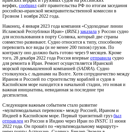
иранских верфях и грузовых судов на российских
верфях,
сообщил
сайт правительства РФ по итогам заседания
российско-иранской межправительственной комиссии в
Грозном 1 ноября 2022 года.
Наконец, 4 января 2023 года компания «Судоходные линии
Исламской Республики Иран» (
IRISL
)
заказала
у России судно
для использования в порту Солянка, который две страны
совместно развивают. Судно относится к типу, способному
перевозить все виды (и не менее 200 типов) грузов. По
контракту оно должно быть готово через 9 месяцев. Кроме
того, 28 декабря 2022 года Россия впервые
отправила
судно
для ремонта в Иран. Ремонт осуществляется Иранской
морской промышленной компанией (
SADRA
). Судно
столкнулось с льдинами на Волге. Хотя сотрудничество между
Ираном и Россией по строительству кораблей и судов в
Каспийском море находится в начальной стадии, это новая и
важная инициатива, невиданная за последние три
десятилетия.
Следующим важным событием стало развитие
«мультимодальных перевозок» между Россией, Ираном и
Индией в Каспийском море. Первый транзитный груз
был
отправлен
из России в Индию через Иран по
INSTC
11 июня
2022 года. Он прошёл по «мультимодальному маршруту»
через порты Астрахань, Солянка, Бендер-Энзели в