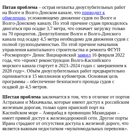
Пятая проблема
– острая нехватка дноуглубительных работ
на Волге и Волго-Донском канале, что
приводит к
обмелению
, усложняющему движение судов по Волге и
Волго-Донскому каналу. По этой причине судам приходилось
двигаться при осадке 3,7 метра, что означает загрузку только
на 70 процентов. Дноуглубление Волги и Волго-Донского
канала под осадку 4,5 метра необходимо для движения судов с
полной грузоподъемностью. По этой причине начальник
управления капитального строительства и ремонта ФГУП
«Росморпорт» Денис Вицнаровский
заявил
16 февраля 2022
года, что «проект реконструкции Волго-Каспийского
морского канала стартует в 2023–2024 годах с завершением к
2028 году». Объём дноуглубительных работ предварительно
оценивается в 15 миллионов кубометров. Основная цель
программы – обеспечение безопасного прохода судов с
осадкой до 4,5 метров.
Шестая проблема
заключается в том, что в отличие от портов
Астрахани и Махачкалы, которые имеют доступ к российским
железным дорогам, только один иранский порт на
Каспийском море – Амирабад в провинции Мазандаран –
имеет прямой доступ к железнодорожной сети. Другие порты
Ирана страдают от отсутствия доступа к железной дороге, что
является важным недостатком «мультимодальных перевозок».