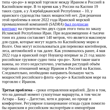
типа «ро-ро» в морской торговле между Ираном и Россией в
Каспийском море. В то время как у России на Каспии 19
таких судов, а у Азербайджанской Республики – 10, у
иранского судоходства таких мощностей нет. Для решения
этой проблемы в июле 2022 года Иранской морской
промышленной компанией (
SADRA
)
был подписан
контракт
на строительство двух судов этого типа по заказу
Исламской Республики Иран. При водоизмещении 4 тысячи
тонн их длина составляет 140 метров, что является максимум
для судов, которые могут ходить по Каспийскому морю и
Волге. Они могут использоваться для перевозки контейнеров,
леса, автомобилей и так далее. Как упоминалось ранее, 4 мая
2022 года в иранский порт Ноушехр впервые за 21 год зашло
российское грузовое судно типа «ро-ро». Хотя такие шаги
важны, но этого недостаточно, учитывая растущий объём
торговых отношений между Ираном и Россией на Каспии.
Следовательно, необходимо направить большую часть
мощностей российского флота «ро-ро» в Каспийском море на
торговлю с Ираном.
Третья проблема
– сроки отправления кораблей. Дело в том,
что на данный момент сухопутные маршруты, в том числе
Астара – Баку – Дагестан, хотя и дороже, но проще и
комфортнее. Регулярное планирование отхода судов помогло
бы иранским и российским экспортёрам и импортёрам