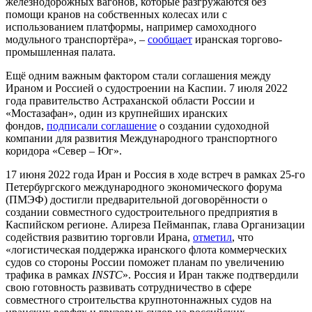
железнодорожных вагонов, которые разгружаются без
помощи кранов на собственных колесах или с
использованием платформы, например самоходного
модульного транспортёра», –
сообщает
иранская торгово-
промышленная палата.
Ещё одним важным фактором стали соглашения между
Ираном и Россией о судостроении на Каспии. 7 июля 2022
года правительство Астраханской области России и
«Мостазафан», один из крупнейших иранских
фондов,
подписали соглашение
о создании судоходной
компании для развития Международного транспортного
коридора «Север – Юг».
17 июня 2022 года Иран и Россия в ходе встреч в рамках 25-го
Петербургского международного экономического форума
(ПМЭФ) достигли предварительной договорённости о
создании совместного судостроительного предприятия в
Каспийском регионе. Алиреза Пейманпак, глава Организации
содействия развитию торговли Ирана,
отметил
, что
«логистическая поддержка иранского флота коммерческих
судов со стороны России поможет планам по увеличению
трафика в рамках
INSTC
». Россия и Иран также подтвердили
свою готовность развивать сотрудничество в сфере
совместного строительства крупнотоннажных судов на