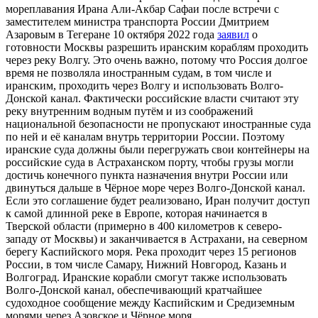
мореплавания Ирана Али-Акбар Сафаи после встречи с
заместителем министра транспорта России Дмитрием
Азаровым в Тегеране 10 октября 2022 года
заявил
о
готовности Москвы разрешить иранским кораблям проходить
через реку Волгу. Это очень важно, потому что Россия долгое
время не позволяла иностранным судам, в том числе и
иранским, проходить через Волгу и использовать Волго-
Донской канал. Фактически российские власти считают эту
реку внутренним водным путём и из соображений
национальной безопасности не пропускают иностранные суда
по ней и её каналам внутрь территории России. Поэтому
иранские суда должны были перегружать свои контейнеры на
российские суда в Астраханском порту, чтобы грузы могли
достичь конечного пункта назначения внутри России или
двинуться дальше в Чёрное море через Волго-Донской канал.
Если это соглашение будет реализовано, Иран получит доступ
к самой длинной реке в Европе, которая начинается в
Тверской области (примерно в 400 километров к северо-
западу от Москвы) и заканчивается в Астрахани, на северном
берегу Каспийского моря. Река проходит через 15 регионов
России, в том числе Самару, Нижний Новгород, Казань и
Волгоград. Иранские корабли смогут также использовать
Волго-Донской канал, обеспечивающий кратчайшее
судоходное сообщение между Каспийским и Средиземным
морями через Азовское и Чёрное моря.