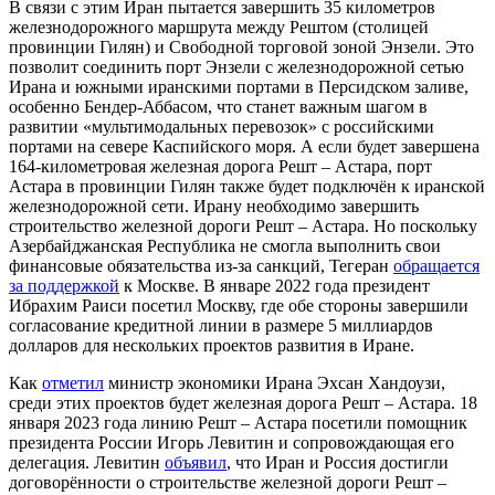
В связи с этим Иран пытается завершить 35 километров
железнодорожного маршрута между Рештом (столицей
провинции Гилян) и Свободной торговой зоной Энзели. Это
позволит соединить порт Энзели с железнодорожной сетью
Ирана и южными иранскими портами в Персидском заливе,
особенно Бендер-Аббасом, что станет важным шагом в
развитии «мультимодальных перевозок» с российскими
портами на севере Каспийского моря. А если будет завершена
164-километровая железная дорога Решт – Астара, порт
Астара в провинции Гилян также будет подключён к иранской
железнодорожной сети. Ирану необходимо завершить
строительство железной дороги Решт – Астара. Но поскольку
Азербайджанская Республика не смогла выполнить свои
финансовые обязательства из-за санкций, Тегеран
обращается
за поддержкой
к Москве. В январе 2022 года президент
Ибрахим Раиси посетил Москву, где обе стороны завершили
согласование кредитной линии в размере 5 миллиардов
долларов для нескольких проектов развития в Иране.
Как
отметил
министр экономики Ирана Эхсан Хандоузи,
среди этих проектов будет железная дорога Решт – Астара. 18
января 2023 года линию Решт – Астара посетили помощник
президента России Игорь Левитин и сопровождающая его
делегация. Левитин
объявил
, что Иран и Россия достигли
договорённости о строительстве железной дороги Решт –