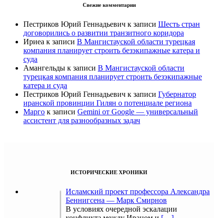
Свежие комментарии
Пестриков Юрий Геннадьевич
к записи
Шесть стран
договорились о развитии транзитного коридора
Ириеа
к записи
В Мангистауской области турецкая
компания планирует строить безэкипажные катера и
суда
Амангельды
к записи
В Мангистауской области
турецкая компания планирует строить безэкипажные
катера и суда
Пестриков Юрий Геннадьевич
к записи
Губернатор
иранской провинции Гилян о потенциале региона
Марго
к записи
Gemini от Google — универсальный
ассистент для разнообразных задач
ИСТОРИЧЕСКИЕ ХРОНИКИ
Исламский проект профессора Александра
Беннигсена — Марк Смирнов
В условиях очередной эскалации
конфликта между Ираном и
[…]