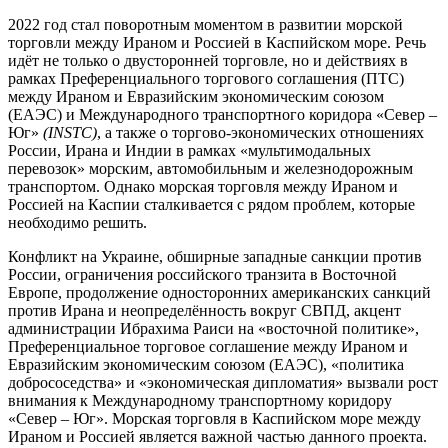
2022 год стал поворотным моментом в развитии морской
торговли между Ираном и Россией в Каспийском море. Речь
идёт не только о двусторонней торговле, но и действиях в
рамках Преференциального торгового соглашения (ПТС)
между Ираном и Евразийским экономическим союзом
(ЕАЭС) и Международного транспортного коридора «Север –
Юг»
(INSTC)
, а также о торгово-экономических отношениях
России, Ирана и Индии в рамках «мультимодальных
перевозок» морским, автомобильным и железнодорожным
транспортом. Однако морская торговля между Ираном и
Россией на Каспии сталкивается с рядом проблем, которые
необходимо решить.
Конфликт на Украине, обширные западные санкции против
России, ограничения российского транзита в Восточной
Европе, продолжение односторонних американских санкций
против Ирана и неопределённость вокруг СВПД, акцент
администрации Ибрахима Раиси на «восточной политике»,
Преференциальное торговое соглашение между Ираном и
Евразийским экономическим союзом (ЕАЭС), «политика
добрососедства» и «экономическая дипломатия» вызвали рост
внимания к Международному транспортному коридору
«Север – Юг». Морская торговля в Каспийском море между
Ираном и Россией является важной частью данного проекта.