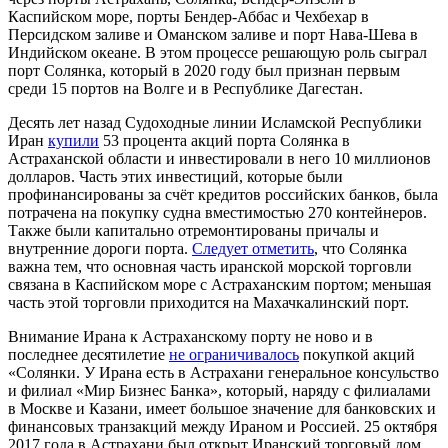
Каспийском море, порты Бендер-Аббас и Чехбехар в
Персидском заливе и Оманском заливе и порт Нава-Шева в
Индийском океане. В этом процессе решающую роль сыграл
порт Солянка, который в 2020 году был признан первым
среди 15 портов на Волге и в Республике Дагестан.
Десять лет назад Судоходные линии Исламской Республики
Иран
купили
53 процента акций порта Солянка в
Астраханской области и инвестировали в него 10 миллионов
долларов. Часть этих инвестиций, которые были
профинансированы за счёт кредитов российских банков, была
потрачена на покупку судна вместимостью 270 контейнеров.
Также были капитально отремонтированы причалы и
внутренние дороги порта.
Следует отметить
, что Солянка
важна тем, что основная часть иранской морской торговли
связана в Каспийском море с Астраханским портом; меньшая
часть этой торговли приходится на Махачкалинский порт.
Внимание Ирана к Астраханскому порту не ново и в
последнее десятилетие
не ограничивалось
покупкой акций
«Солянки. У Ирана есть в Астрахани генеральное консульство
и филиал «Мир Бизнес Банка», который, наряду с филиалами
в Москве и Казани, имеет большое значение для банковских и
финансовых транзакций между Ираном и Россией. 25 октября
2017 года в Астрахани был открыт Иранский торговый дом,