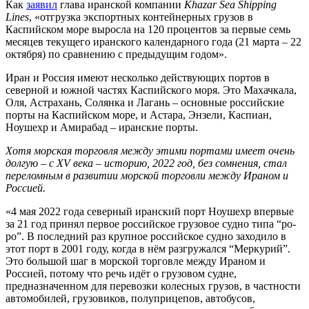
Как
заявил
глава иранской компании
Khazar Sea Shipping
Lines
, «отгрузка экспортных контейнерных грузов в
Каспийском море выросла на 120 процентов за первые семь
месяцев текущего иранского календарного года (21 марта – 22
октября) по сравнению с предыдущим годом».
Иран и Россия имеют несколько действующих портов в
северной и южной частях Каспийского моря. Это Махачкала,
Оля, Астрахань, Солянка и Лагань – основные российские
порты на Каспийском море, и Астара, Энзели, Каспиан,
Ноушехр и Амирабад – иранские порты.
Хотя морская торговля между этими портами имеет очень
долгую – с XV века – историю, 2022 год, без сомнения, стал
переломным в развитии морской торговли между Ираном и
Россией.
«4 мая 2022 года северный иранский порт Ноушехр впервые
за 21 год принял первое российское грузовое судно типа “ро-
ро”. В последний раз крупное российское судно заходило в
этот порт в 2001 году, когда в нём разгружался “Меркурий”.
Это большой шаг в морской торговле между Ираном и
Россией, потому что речь идёт о грузовом судне,
предназначенном для перевозки колесных грузов, в частности
автомобилей, грузовиков, полуприцепов, автобусов,