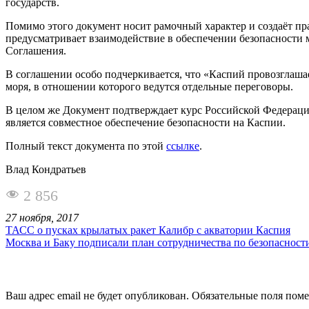
государств.
Помимо этого документ носит рамочный характер и создаёт пр
предусматривает взаимодействие в обеспечении безопасности м
Соглашения.
В соглашении особо подчеркивается, что «
Каспий
провозглашае
моря, в отношении которого ведутся отдельные переговоры.
В целом же Документ подтверждает курс Российской Федерации
является совместное обеспечение безопасности на Каспии.
Полный текст документа по этой
ссылке
.
Влад Кондратьев
2 856
27 ноября, 2017
ТАСС о пусках крылатых ракет Калибр с акватории Каспия
Москва и Баку подписали план сотрудничества по безопасност
Ваш адрес email не будет опубликован.
Обязательные поля пом