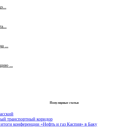
...
а...
 ...
ию ...
Популярные статьи
асский
вый транспортный коридор
итоги конференции «Нефть и газ Каспия» в Баку