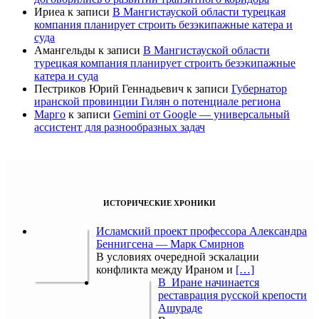
Ириеа
к записи
В Мангистауской области турецкая
компания планирует строить безэкипажные катера и
суда
Амангельды
к записи
В Мангистауской области
турецкая компания планирует строить безэкипажные
катера и суда
Пестриков Юрий Геннадьевич
к записи
Губернатор
иранской провинции Гилян о потенциале региона
Марго
к записи
Gemini от Google — универсальный
ассистент для разнообразных задач
ИСТОРИЧЕСКИЕ ХРОНИКИ
Исламский проект профессора Александра
Беннигсена — Марк Смирнов
В условиях очередной эскалации
конфликта между Ираном и
[…]
В Иране начинается
реставрация русской крепости
Ашураде