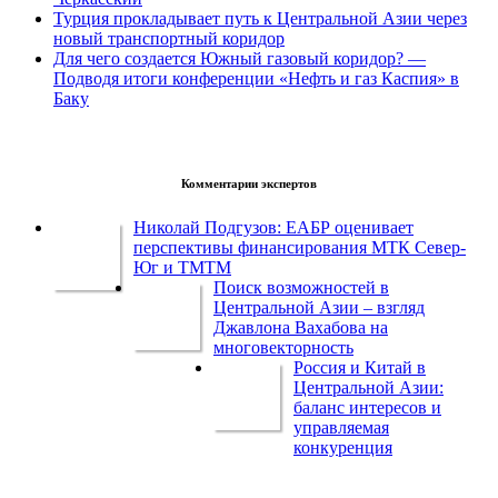
Турция прокладывает путь к Центральной Азии через
новый транспортный коридор
Для чего создается Южный газовый коридор? —
Подводя итоги конференции «Нефть и газ Каспия» в
Баку
Комментарии экспертов
Николай Подгузов: ЕАБР оценивает
перспективы финансирования МТК Север-
Юг и ТМТМ
Поиск возможностей в
Центральной Азии – взгляд
Джавлона Вахабова на
многовекторность
Россия и Китай в
Центральной Азии:
баланс интересов и
управляемая
конкуренция