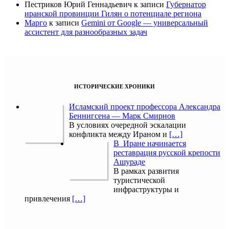
Пестриков Юрий Геннадьевич
к записи
Губернатор
иранской провинции Гилян о потенциале региона
Марго
к записи
Gemini от Google — универсальный
ассистент для разнообразных задач
ИСТОРИЧЕСКИЕ ХРОНИКИ
Исламский проект профессора Александра
Беннигсена — Марк Смирнов
В условиях очередной эскалации
конфликта между Ираном и
[…]
В Иране начинается
реставрация русской крепости
Ашураде
В рамках развития
туристической
инфраструктуры и
привлечения
[…]