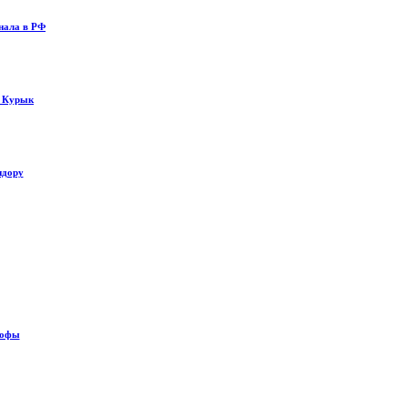
нала в РФ
у Курык
идору
рофы