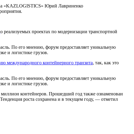
стана «KAZLOGISTICS» Юрий Лавриненко
роприятия.
л
о реализуемых проектах по модернизации транспортной
асль. По его мнению, форум предоставляет уникальную
ке и логистике грузов.
ию международного контейнерного транзита
, так, как это
асль. По его мнению, форум предоставляет уникальную
ке и логистике грузов.
 1 миллион контейнеров. Прошедший год также ознаменован
 Тенденция роста сохранена и в текущем году, — отметил