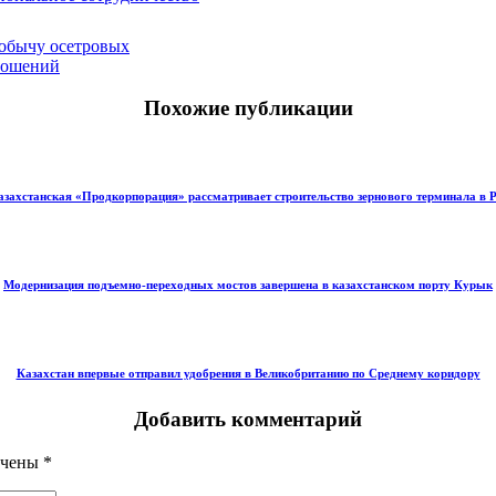
добычу осетровых
тношений
Похожие публикации
азахстанская «Продкорпорация» рассматривает строительство зернового терминала в 
Модернизация подъемно-переходных мостов завершена в казахстанском порту Курык
Казахстан впервые отправил удобрения в Великобританию по Среднему коридору
Добавить комментарий
ечены
*