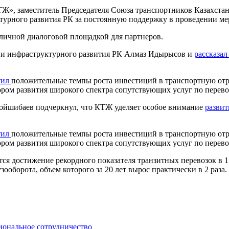
КТЖ», заместитель Председателя Союза транспортников Казах
турного развития РК за постоянную поддержку в проведении ме
личной диалоговой площадкой для партнеров.
 и инфраструктурного развития РК Алмаз Идырысов и
рассказа
тил
положительные темпы роста инвестиций в транспортную отр
ором развития широкого спектра сопутствующих услуг по перевоз
йшибаев подчеркнул, что КТЖ уделяет особое внимание
развит
тил
положительные темпы роста инвестиций в транспортную отр
ором развития широкого спектра сопутствующих услуг по перевоз
тся достижение рекордного показателя транзитных перевозок в
оборота, объем которого за 20 лет вырос практически в 2 раза.
иональное сотрудничество