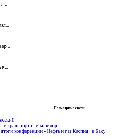
 ...
л...
ер...
в...
Популярные статьи
асский
вый транспортный коридор
итоги конференции «Нефть и газ Каспия» в Баку