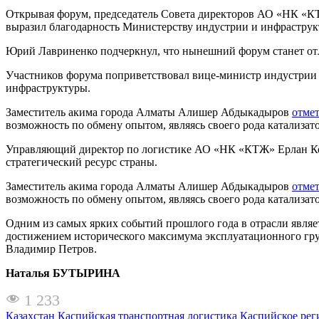
Открывая форум, председатель Совета директоров АО «НК «
выразил благодарность Министерству индустрии и инфраструк
Юрий Лавриненко подчеркнул, что нынешний форум станет от
Участников форума поприветствовал вице-министр индустрии
инфраструктуры.
Заместитель акима города Алматы Алишер Абдыкадыров
отме
возможность по обмену опытом, являясь своего рода катализат
Управляющий директор по логистике АО «НК «КТЖ» Ерлан Ко
стратегический ресурс страны.
Заместитель акима города Алматы Алишер Абдыкадыров
отме
возможность по обмену опытом, являясь своего рода катализат
Одним из самых ярких событий прошлого года в отрасли являе
достижением исторического максимума эксплуатационного грузо
Владимир Петров.
Наталья БУТЫРИНА
1 233
Казахстан
Каспийская транспортная логистика
Каспийское рег