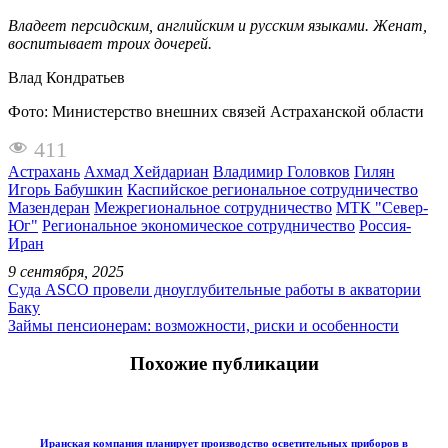
Владеет персидским, английским и русским языками. Женат,
воспитывает троих дочерей.
Влад Кондратьев
Фото: Министерство внешних связей Астраханской области
411
Астрахань
Ахмад Хейдариан
Владимир Головков
Гилян
Игорь Бабушкин
Каспийское региональное сотрудничество
Мазендеран
Межрегиональное сотрудничество
МТК "Север-
Юг"
Региональное экономическое сотрудничество
Россия-
Иран
9 сентября, 2025
Суда ASCO провели дноуглубительные работы в акватории
Баку
Займы пенсионерам: возможности, риски и особенности
Похожие публикации
Иранская компания планирует производство осветительных приборов в