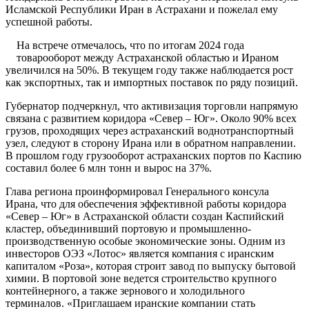
Исламской Республики Иран в Астрахани и пожелал ему
успешной работы.
На встрече отмечалось, что по итогам 2024 года
товарооборот между Астраханской областью и Ираном
увеличился на 50%. В текущем году также наблюдается рост
как экспортных, так и импортных поставок по ряду позиций.
Губернатор подчеркнул, что активизация торговли напрямую
связана с развитием коридора «Север – Юг». Около 90% всех
грузов, проходящих через астраханский воднотранспортный
узел, следуют в сторону Ирана или в обратном направлении.
В прошлом году грузооборот астраханских портов по Каспию
составил более 6 млн тонн и вырос на 37%.
Глава региона проинформировал Генерального консула
Ирана, что для обеспечения эффективной работы коридора
«Север – Юг» в Астраханской области создан Каспийский
кластер, объединивший портовую и промышленно-
производственную особые экономические зоны. Одним из
инвесторов ОЭЗ «Лотос» является компания с иранским
капиталом «Роза», которая строит завод по выпуску бытовой
химии. В портовой зоне ведется строительство крупного
контейнерного, а также зернового и холодильного
терминалов. «Приглашаем иранские компании стать