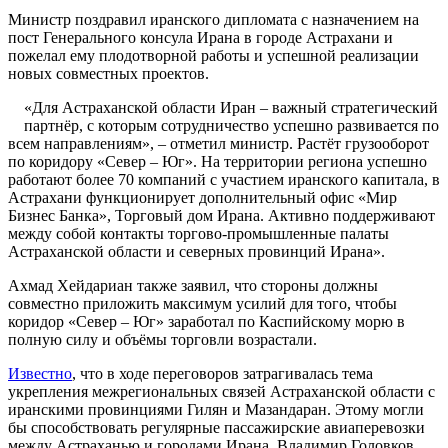
Министр поздравил иранского дипломата с назначением на
пост Генерального консула Ирана в городе Астрахани и
пожелал ему плодотворной работы и успешной реализации
новых совместных проектов.
«Для Астраханской области Иран – важный стратегический
партнёр, с которым сотрудничество успешно развивается по
всем направлениям», – отметил министр. Растёт грузооборот
по коридору «Север – Юг». На территории региона успешно
работают более 70 компаний с участием иранского капитала, в
Астрахани функционирует дополнительный офис «Мир
Бизнес Банка», Торговый дом Ирана. Активно поддерживают
между собой контакты торгово-промышленные палаты
Астраханской области и северных провинций Ирана».
Ахмад Хейдариан также заявил, что стороны должны
совместно приложить максимум усилий для того, чтобы
коридор «Север – Юг» заработал по Каспийскому морю в
полную силу и объёмы торговли возрастали.
Известно
, что в ходе переговоров затрагивалась тема
укрепления межрегиональных связей Астраханской области с
иранскими провинциями Гилян и Мазандаран. Этому могли
бы способствовать регулярные пассажирские авиаперевозки
между Астраханью и городами Ирана. Владимир Головков