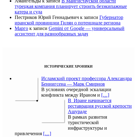
Амангельды
к записи
В Мангистауской области
турецкая компания планирует строить безэкипажные
катера и суда
Пестриков Юрий Геннадьевич
к записи
Губернатор
иранской провинции Гилян о потенциале региона
Марго
к записи
Gemini от Google — универсальный
ассистент для разнообразных задач
ИСТОРИЧЕСКИЕ ХРОНИКИ
Исламский проект профессора Александра
Беннигсена — Марк Смирнов
В условиях очередной эскалации
конфликта между Ираном и
[…]
В Иране начинается
реставрация русской крепости
Ашураде
В рамках развития
туристической
инфраструктуры и
привлечения
[…]