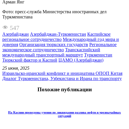
Арман Янг
Фото: пресс-служба Министерства иностранных дел
Туркменистана
547
Азербайджан
Азербайджан-Туркменистан
Каспийское
региональное сотрудничество
Международный год мира и
доверия
Организация тюркских государств
Региональное
экономическое сотрудничество
Транскаспийский
международный транспортный маршрут
Туркменистан
Тюркский фактор и Каспий
ЦАМО (Азербайджан)
25 июня, 2025
Израильско-иранский конфликт и инициатива ОПОП Китая
Диалог Туркменистана, Узбекистана и Ирана по транспорту
Похожие публикации
На Каспии проведены учения по ликвидации разлива нефти и чрезвычайных
ситуаций