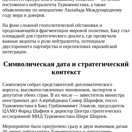
постоянного нейтралитета Туркменистана, а также
объявленному по инициативе Ашхабада Международному
году мира и доверия.
На фоне сложной геополитической обстановки и
продолжающейся фрагментации мировой политики, Баку стал
площадкой для стратегического диалога, где прозвучали
важные акценты о роли нейтралитета, потенциале
двустороннего партнёрства и перспективах евразийской
интеграции.
Символическая дата и стратегический
контекст
Симпозиум собрал представителей дипломатического
корпуса, высокопоставленных чиновников, экспертов и
депутатов обеих стран. В их числе — заместитель министра
иностранных дел Азербайджана Самир Шарифов, посол
Туркменистана в Баку Гурбанмаммет Эльясов, председатель
ЦАМО Фарид Шафиев и директор Центра стратегических
исследований МИД Туркменистана Шири Шириев.
Мероприятие было приурочено сразу к двум значимым датам:
30-летию нейтралитета Туркменистана и инициативе