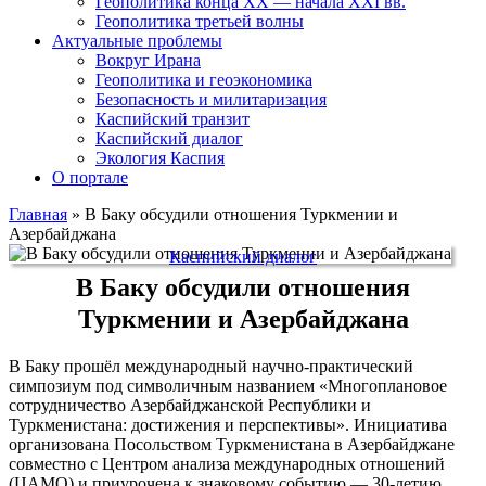
Геополитика конца XX — начала XXI вв.
Геополитика третьей волны
Актуальные проблемы
Вокруг Ирана
Геополитика и геоэкономика
Безопасность и милитаризация
Каспийский транзит
Каспийский диалог
Экология Каспия
О портале
Главная
»
В Баку обсудили отношения Туркмении и
Азербайджана
Каспийский диалог
В Баку обсудили отношения
Туркмении и Азербайджана
В Баку прошёл международный научно-практический
симпозиум под символичным названием «Многоплановое
сотрудничество Азербайджанской Республики и
Туркменистана: достижения и перспективы». Инициатива
организована Посольством Туркменистана в Азербайджане
совместно с Центром анализа международных отношений
(ЦАМО) и приурочена к знаковому событию — 30-летию