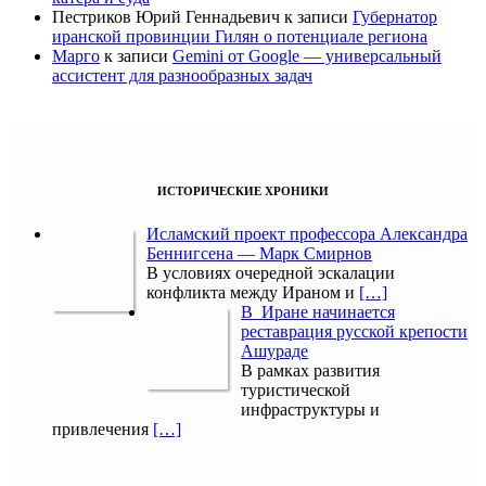
Пестриков Юрий Геннадьевич
к записи
Губернатор
иранской провинции Гилян о потенциале региона
Марго
к записи
Gemini от Google — универсальный
ассистент для разнообразных задач
ИСТОРИЧЕСКИЕ ХРОНИКИ
Исламский проект профессора Александра
Беннигсена — Марк Смирнов
В условиях очередной эскалации
конфликта между Ираном и
[…]
В Иране начинается
реставрация русской крепости
Ашураде
В рамках развития
туристической
инфраструктуры и
привлечения
[…]