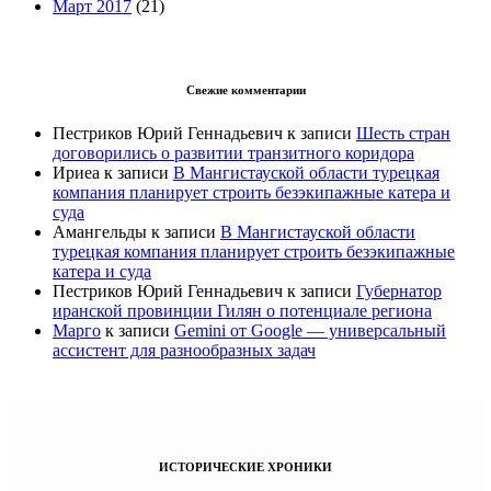
Март 2017
(21)
Свежие комментарии
Пестриков Юрий Геннадьевич
к записи
Шесть стран
договорились о развитии транзитного коридора
Ириеа
к записи
В Мангистауской области турецкая
компания планирует строить безэкипажные катера и
суда
Амангельды
к записи
В Мангистауской области
турецкая компания планирует строить безэкипажные
катера и суда
Пестриков Юрий Геннадьевич
к записи
Губернатор
иранской провинции Гилян о потенциале региона
Марго
к записи
Gemini от Google — универсальный
ассистент для разнообразных задач
ИСТОРИЧЕСКИЕ ХРОНИКИ