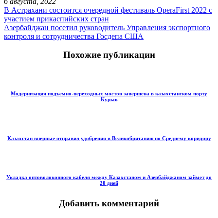
6 августа, 2022
В Астрахани состоится очередной фестиваль OperaFirst 2022 с
участием прикаспийских стран
Азербайджан посетил руководитель Управления экспортного
контроля и сотрудничества Госдепа США
Похожие публикации
Модернизация подъемно-переходных мостов завершена в казахстанском порту
Курык
Казахстан впервые отправил удобрения в Великобританию по Среднему коридору
Укладка оптоволоконного кабеля между Казахстаном и Азербайджаном займет до
20 дней
Добавить комментарий