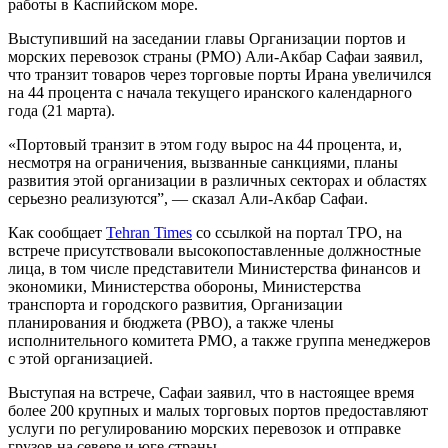
работы в Каспийском море.
Выступивший на заседании главы Организации портов и
морских перевозок страны (PMO) Али-Акбар Сафаи заявил,
что транзит товаров через торговые порты Ирана увеличился
на 44 процента с начала текущего иранского календарного
года (21 марта).
«Портовый транзит в этом году вырос на 44 процента, и,
несмотря на ограничения, вызванные санкциями, планы
развития этой организации в различных секторах и областях
серьезно реализуются”, — сказал Али-Акбар Сафаи.
Как сообщает
Tehran Times
со ссылкой на портал TPO, на
встрече присутствовали высокопоставленные должностные
лица, в том числе представители Министерства финансов и
экономики, Министерства обороны, Министерства
транспорта и городского развития, Организации
планирования и бюджета (PBO), а также члены
исполнительного комитета PMO, а также группа менеджеров
с этой организацией.
Выступая на встрече, Сафаи заявил, что в настоящее время
более 200 крупных и малых торговых портов предоставляют
услуги по регулированию морских перевозок и отправке
грузов на севере и юге страны.