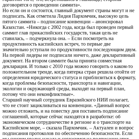
договорятся о проведении саммита».
Но если он и состоится, главный документ страны могут и не
подписать. Как отметила Лидия Пархомчик, высокую цель
пятого саммита – подписание конвенции – анонсировал
Казахстан. «Никогда с 2002 года, когда был проведен первый
саммит глав прикаспийских государств, такая цель не
ставилась, – подчеркнула она. – Если посмотреть на
продуктивность каспийских встреч, то первые две
значительно уступали по продуктивности последующим двум.
На первой лидеры не подписали ничего, даже декларативный
документ. На втором саммите была принята совместная
декларация. И только с 2010 года можно говорить о каком-то
положительном тренде, когда пятерка стран решила отойти от
определения юридического статуса и приблизиться к формату,
когда проблемы безопасности, транспорта и навигации,
экологии и окружающей среды, выходят на первый план,
потому что они неконфликтные».
Старший научный сотрудник Евразийского НИИ полагает,
что не стоит зацикливаться на конвенции. «Данный вопрос
можно отложить, и на повестку дня поставить подписание
соглашений, которые сейчас находятся в разработке: об
экономическом сотрудничестве в регионе и о транспорте на
Каспийском море, – сказала Пархомчик. – Актуален и вопрос
подписания протоколов по обеспечению безопасности. Если
мы снизим градус накала и согласимся на подписание этих