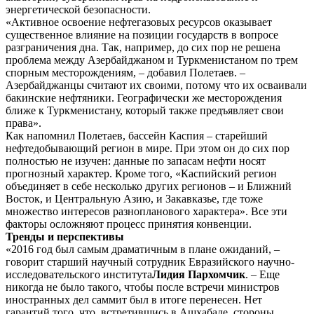
энергетической безопасности.
«Активное освоение нефтегазовых ресурсов оказывает
существенное влияние на позиции государств в вопросе
разграничения дна. Так, например, до сих пор не решена
проблема между Азербайджаном и Туркменистаном по трем
спорным месторождениям, – добавил Полетаев. –
Азербайджанцы считают их своими, потому что их осваивали
бакинские нефтяники. Географически же месторождения
ближе к Туркменистану, который также предъявляет свои
права».
Как напомнил Полетаев, бассейн Каспия – старейший
нефтедобывающий регион в мире. При этом он до сих пор
полностью не изучен: данные по запасам нефти носят
прогнозный характер. Кроме того, «Каспийский регион
объединяет в себе несколько других регионов – и Ближний
Восток, и Центральную Азию, и Закавказье, где тоже
множество интересов разнопланового характера». Все эти
факторы осложняют процесс принятия конвенции.
Тренды и перспективы
«2016 год был самым драматичным в плане ожиданий, –
говорит старший научный сотрудник Евразийского научно-
исследовательского института
Лидия Пархомчик
. – Еще
никогда не было такого, чтобы после встречи министров
иностранных дел саммит был в итоге перенесен. Нет
гарантий того, что, встретившись в Ашхабаде, стороны