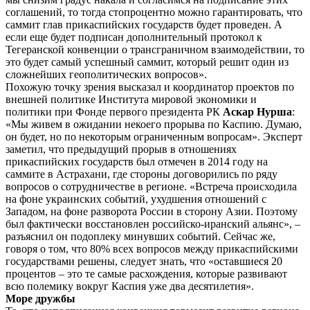
соглашений, то тогда стопроцентно можно гарантировать, что
саммит глав прикаспийских государств будет проведен. А
если еще будет подписан дополнительный протокол к
Тегеранской конвенции о трансграничном взаимодействии, то
это будет самый успешный саммит, который решит один из
сложнейших геополитических вопросов».
Похожую точку зрения высказал и координатор проектов по
внешней политике Института мировой экономики и
политики при Фонде первого президента РК
Аскар Нурша
:
«Мы живем в ожидании некоего прорыва по Каспию. Думаю,
он будет, но по некоторым ограниченным вопросам». Эксперт
заметил, что предыдущий прорыв в отношениях
прикаспийских государств был отмечен в 2014 году на
саммите в Астрахани, где стороны договорились по ряду
вопросов о сотрудничестве в регионе. «Встреча происходила
на фоне украинских событий, ухудшения отношений с
Западом, на фоне разворота России в сторону Азии. Поэтому
был фактически восстановлен российско-иранский альянс», –
разъяснил он подоплеку минувших событий. Сейчас же,
говоря о том, что 80% всех вопросов между прикаспийскими
государствами решены, следует знать, что «оставшиеся 20
процентов – это те самые расхождения, которые развивают
всю полемику вокруг Каспия уже два десятилетия».
Море дружбы