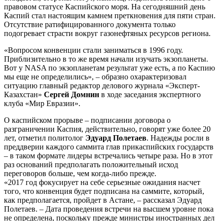
правовом статусе Каспийского моря. На сегодняшний день
Каспий стал настоящим камнем преткновения для пяти стран.
Отсутствие ратифицированного документа только
подогревает страсти вокруг газонефтяных ресурсов региона.
«Вопросом конвенции стали заниматься в 1996 году.
Приблизительно в то же время начали изучать экзопланеты.
Вот у NASA по экзопланетам результат уже есть, а по Каспию
мы еще не определились», – образно охарактеризовал
ситуацию главный редактор делового журнала «Эксперт-
Казахстан»
Сергей Домнин
в ходе заседания экспертного
клуба «Мир Евразии».
О каспийском прорыве – подписании договора о
разграничении Каспия, действительно, говорят уже более 20
лет, отметил политолог
Эдуард Полетаев
. Надежды росли в
преддверии каждого саммита глав прикаспийских государств
– в таком формате лидеры встречались четыре раза. Но в этот
раз оснований предполагать положительный исход
переговоров больше, чем когда-либо прежде.
«2017 год фокусирует на себе серьезные ожидания насчет
того, что конвенция будет подписана на саммите, который,
как предполагается, пройдет в Астане, – рассказал Эдуард
Полетаев. – Дата проведения встречи на высшем уровне пока
не определена, поскольку прежде министры иностранных дел