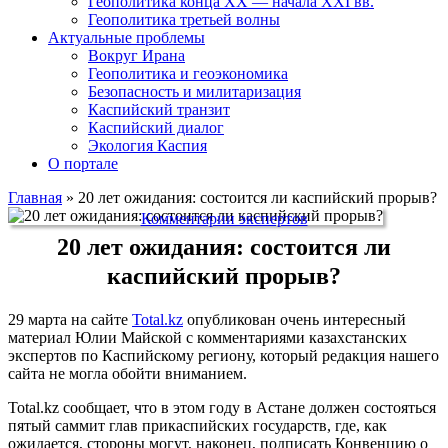
Геополитика конца XX — начала XXI вв.
Геополитика третьей волны
Актуальные проблемы
Вокруг Ирана
Геополитика и геоэкономика
Безопасность и милитаризация
Каспийский транзит
Каспийский диалог
Экология Каспия
О портале
Главная
»
20 лет ожидания: состоится ли каспийский прорыв?
Комментарии экспертов
20 лет ожидания: состоится ли
каспийский прорыв?
29 марта на сайте
Total.kz
опубликован очень интересный
материал Юлии Майской с комментариями казахстанских
экспертов по Каспийскому региону, который редакция нашего
сайта не могла обойти вниманием.
Total.kz сообщает, что в этом году в Астане должен состояться
пятый саммит глав прикаспийских государств, где, как
ожидается, стороны могут, наконец, подписать Конвенцию о