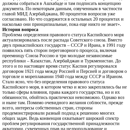
должны собраться в Ашхабаде и там подписать концепцию
документа. По некоторым данным, озвученным в частности
главой МИД Азербайджана, 80 процентов вопросов уже
согласовано. Но что содержится в остальных 20 процентах и
насколько они принципиальные, пока еще никто не знает».
История вопроса
Проблема определения правового статуса Каспийского моря
актуализировалась после распада Советского союза. Вместо
двух прикаспийских государств – СССР и Ирана, в 1991 году
появилось пять сторон переговорного процесса, включая
преемницу Союза Россию и три молодые независимые
республики – Казахстан, Азербайджан и Туркменистан. До
этого и по настоящее время статус Каспия регулировался
договором 1921 года между Россией и Персией и договором о
торговле и мореплавании 1940 года между СССР и Ираном.
Стало ясно, что без определения правового статуса
Каспийского моря, в котором четко и ясно закреплялись бы не
только сферы влияния, права каждого государства, но и их
обязанности, обойтись практически невозможно. Однако воз
и ныне там. Помимо очевидного желания соблюсти, прежде
всего, интересы собственных стран, стороны
продемонстрировали разный подход к решению многих
общих задач. Ведь конвенция охватывает широкий спектр
проблем регулирования государственной принадлежности
акватории, суверенных прав на недропользование и