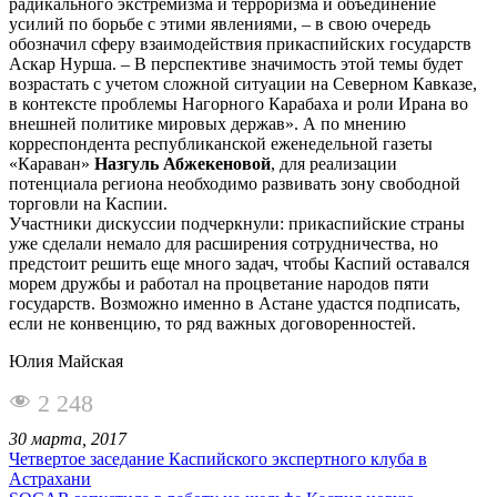
радикального экстремизма и терроризма и объединение
усилий по борьбе с этими явлениями, – в свою очередь
обозначил сферу взаимодействия прикаспийских государств
Аскар Нурша. – В перспективе значимость этой темы будет
возрастать с учетом сложной ситуации на Северном Кавказе,
в контексте проблемы Нагорного Карабаха и роли Ирана во
внешней политике мировых держав». А по мнению
корреспондента республиканской еженедельной газеты
«Караван»
Назгуль Абжекеновой
, для реализации
потенциала региона необходимо развивать зону свободной
торговли на Каспии.
Участники дискуссии подчеркнули: прикаспийские страны
уже сделали немало для расширения сотрудничества, но
предстоит решить еще много задач, чтобы Каспий оставался
морем дружбы и работал на процветание народов пяти
государств. Возможно именно в Астане удастся подписать,
если не конвенцию, то ряд важных договоренностей.
Юлия Майская
2 248
30 марта, 2017
Четвертое заседание Каспийского экспертного клуба в
Астрахани