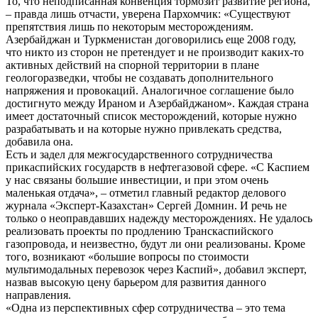
То, что неподписанная конвенция тормозит развитие региона,
– правда лишь отчасти, уверена Пархомчик: «Существуют
препятствия лишь по некоторым месторождениям.
Азербайджан и Туркменистан договорились еще 2008 году,
что никто из сторон не претендует и не производит каких-то
активных действий на спорной территории в плане
геологоразведки, чтобы не создавать дополнительного
напряжения и провокаций. Аналогичное соглашение было
достигнуто между Ираном и Азербайджаном». Каждая страна
имеет достаточный список месторождений, которые нужно
разрабатывать и на которые нужно привлекать средства,
добавила она.
Есть и задел для межгосударственного сотрудничества
прикаспийских государств в нефтегазовой сфере. «С Каспием
у нас связаны большие инвестиции, и при этом очень
маленькая отдача», – отметил главный редактор делового
журнала «Эксперт-Казахстан» Сергей Домнин. И речь не
только о неоправдавших надежду месторождениях. Не удалось
реализовать проекты по продлению Транскаспийского
газопровода, и неизвестно, будут ли они реализованы. Кроме
того, возникают «большие вопросы по стоимости
мультимодальных перевозок через Каспий», добавил эксперт,
назвав высокую цену барьером для развития данного
направления.
«Одна из перспективных сфер сотрудничества – это тема