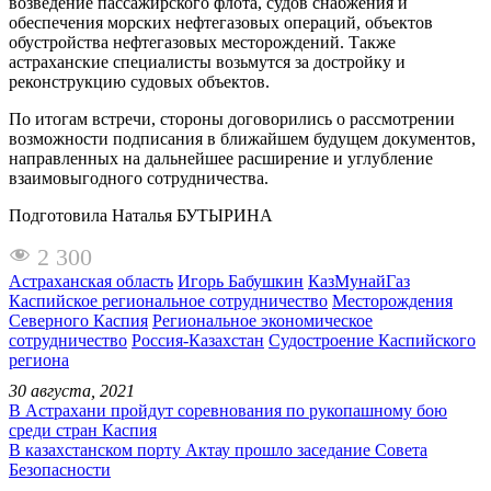
возведение пассажирского флота, судов снабжения и
обеспечения морских нефтегазовых операций, объектов
обустройства нефтегазовых месторождений. Также
астраханские специалисты возьмутся за достройку и
реконструкцию судовых объектов.
По итогам встречи, стороны договорились о рассмотрении
возможности подписания в ближайшем будущем документов,
направленных на дальнейшее расширение и углубление
взаимовыгодного сотрудничества.
Подготовила Наталья БУТЫРИНА
2 300
Астраханская область
Игорь Бабушкин
КазМунайГаз
Каспийское региональное сотрудничество
Месторождения
Северного Каспия
Региональное экономическое
сотрудничество
Россия-Казахстан
Судостроение Каспийского
региона
30 августа, 2021
В Астрахани пройдут соревнования по рукопашному бою
среди стран Каспия
В казахстанском порту Актау прошло заседание Совета
Безопасности