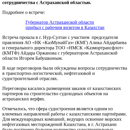
сотрудничества с Астраханской областью.
Подробнее о встрече:
Губернатор Астраханской области
прибыл с рабочим визитом в Казахстан
Встреча прошла в г. Нур-Султан с участием председателя
правления АО «НК «КазМунайГаз» (КМГ) Алика Айдарбаева
и генерального директора ТОО «НМСК «Казмортрансфлот»
(КМТФ) Айдара Оржанова с губернатором Астраханской
области Игорем Бабушкиным.
В ходе переговоров были обсуждены вопросы сотрудничества
в транспортно-логистической, нефтегазовой и
судостроительной отраслях.
Переговоры касались размещения заказов от казахстанских
партнеров на строительство судоходных объектов на
астраханских верфях.
Отмечалось, что сфера судостроения является одним из
ключевых направлений работы с казахстанскими партнёрами.
Для международных компаний, ведущих освоение морских
нефтегазовых месторождений Казахстана, в г. Астрахани
было построено большое количество судостроительных