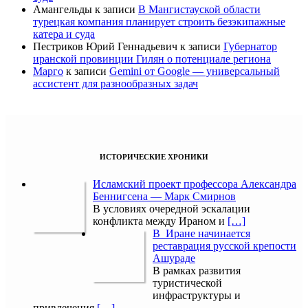
Амангельды
к записи
В Мангистауской области
турецкая компания планирует строить безэкипажные
катера и суда
Пестриков Юрий Геннадьевич
к записи
Губернатор
иранской провинции Гилян о потенциале региона
Марго
к записи
Gemini от Google — универсальный
ассистент для разнообразных задач
ИСТОРИЧЕСКИЕ ХРОНИКИ
Исламский проект профессора Александра
Беннигсена — Марк Смирнов
В условиях очередной эскалации
конфликта между Ираном и
[…]
В Иране начинается
реставрация русской крепости
Ашураде
В рамках развития
туристической
инфраструктуры и
привлечения
[…]