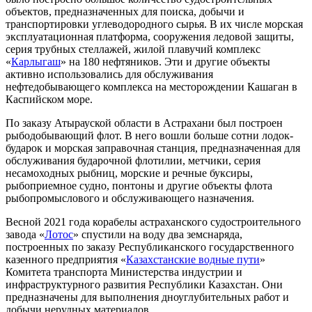
объектов, предназначенных для поиска, добычи и
транспортировки углеводородного сырья. В их числе морская
эксплуатационная платформа, сооружения ледовой защиты,
серия трубных стеллажей, жилой плавучий комплекс
«
Карлыгаш
» на 180 нефтяников. Эти и другие объекты
активно использовались для обслуживания
нефтедобывающего комплекса на месторождении Кашаган в
Каспийском море.
По заказу Атырауской области в Астрахани был построен
рыбодобывающий флот. В него вошли больше сотни лодок-
бударок и морская заправочная станция, предназначенная для
обслуживания бударочной флотилии, метчики, серия
несамоходных рыбниц, морские и речные буксиры,
рыбоприемное судно, понтоны и другие объекты флота
рыбопромыслового и обслуживающего назначения.
Весной 2021 года корабелы астраханского судостроительного
завода «
Лотос
» спустили на воду два земснаряда,
построенных по заказу Республиканского государственного
казенного предприятия «
Казахстанские водные пути
»
Комитета транспорта Министерства индустрии и
инфраструктурного развития Республики Казахстан. Они
предназначены для выполнения дноуглубительных работ и
добычи нерудных материалов.