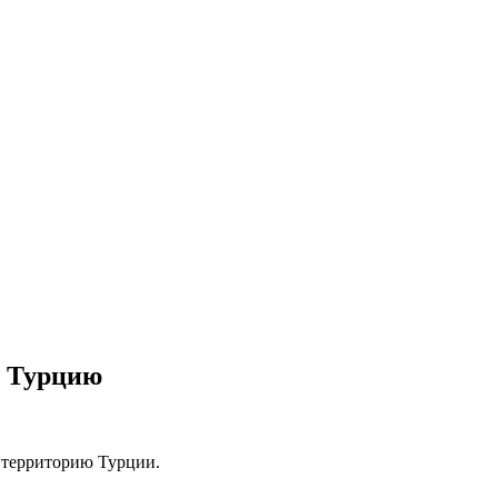
з Турцию
з территорию Турции.