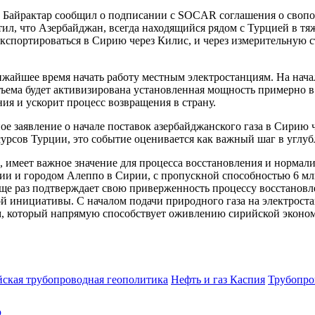
 Байрактар сообщил о подписании с SOCAR соглашения о свопо
ил, что Азербайджан, всегда находящийся рядом с Турцией в тяж
кспортироваться в Сирию через Килис, и через измерительную 
лижайшее время начать работу местным электростанциям. На нач
объема будет активизирована установленная мощность примерно в 
я и ускорит процесс возвращения в страну.
е заявление о начале поставок азербайджанского газа в Сирию 
урсов Турции, это событие оценивается как важный шаг в угл
ки, имеет важное значение для процесса восстановления и норма
и и городом Алеппо в Сирии, с пропускной способностью 6 млн
я еще раз подтверждает свою приверженность процессу восстано
ой инициативы. С началом подачи природного газа на электрост
, который напрямую способствует оживлению сирийской эконо
ская трубопроводная геополитика
Нефть и газ Каспия
Трубопр
ю