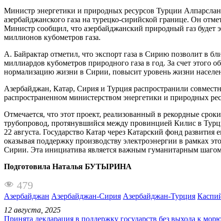
Министр энергетики и природных ресурсов Турции Алпарслан
азербайджанского газа на турецко-сирийской границе. Он отмет
Министр сообщил, что азербайджанский природный газ будет э
миллионов кубометров газа.
А. Байрактар отметил, что экспорт газа в Сирию позволит в б
миллиардов кубометров природного газа в год. За счет этого 
нормализацию жизни в Сирии, повысит уровень жизни населени
Азербайджан, Катар, Сирия и Турция распространили совместно
распространенном министерством энергетики и природных рес
Отмечается, что этот проект, реализованный в рекордные сро
трубопровод, протянувшийся между провинцией Килис в Турци
22 августа. Государство Катар через Катарский фонд развити
оказывая поддержку производству электроэнергии в рамках эт
Сирии. Эта инициатива является важным гуманитарным шагом
Подготовила Наталья БУТЫРИНА
479
Азербайджан
Азербайджан-Сирия
Азербайджан-Турция
Каспий
12 августа, 2025
Принята декларация в поддержку государств без выхода к мор