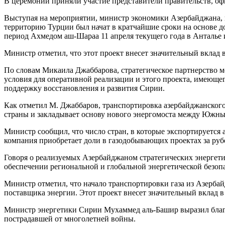
В церемонии приняли участие представители правительств, о
Выступая на мероприятии, министр экономики Азербайджана, 
территорию Турции был начат в кратчайшие сроки на основе д
период Ахмедом аш-Шараа 11 апреля текущего года в Анталье и
Министр отметил, что этот проект внесет значительный вклад 
По словам Микаила Джаббарова, стратегическое партнерство м
условия для оперативной реализации и этого проекта, имеюще
поддержку восстановления и развития Сирии.
Как отметил М. Джаббаров, транспортировка азербайджанского
страны и закладывает основу нового энергомоста между Южн
Министр сообщил, что число стран, в которые экспортируется 
компания приобретает доли в газодобывающих проектах за руб
Говоря о реализуемых Азербайджаном стратегических энергет
обеспечении региональной и глобальной энергетической безоп
Министр отметил, что начало транспортировки газа из Азерба
поставщика энергии. Этот проект внесет значительный вклад в
Министр энергетики Сирии Мухаммед аль-Башир выразил благ
пострадавшей от многолетней войны.