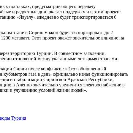
вых поставках, предусматривающего передачу
ёлые и радостные дни, оказал поддержку и в этом проекте.
станцию «Явузлу» ежедневно будет транспортироваться 6
альном этапе в Сирию можно будет экспортировать до 2
1200 мегаватт. Этот проект окажет значительное влияние на
через территорию Турции. В совместном заявлении,
ублении отношений между указанными четырьмя странами.
лизации Сирии после конфликта: «Этот обновленный
 кубометров газа в день, официально начал функционировать
вления и стабилизации Сирийской Арабской Республики,
анцию в Алеппо значительно увеличится электроснабжение в
мики и улучшению условий жизни людей».
оводы
Турция