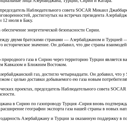
фициальные лица Азербайджана, Турции, Сирии и Катара.
председатель Наблюдательного совета SOCAR Микаил Джаббаров 
оговоренностей, достигнутых на встречах президента Азербайд
 12 июля в Баку.
в обеспечение энергетической безопасности Сирии.
ежду двумя братскими странами — Азербайджаном и Турцией — в
го историческое значение. Он добавил, что две страны взаимод
 природного газа в Сирию через территорию Турции является в
ым Кавказом и Ближним Востоком.
азербайджанский газ, достигло четырнадцати. Он добавил, что 
ежом с целью доставки добываемого ею газа новым потребителя
ических проектах, председатель Наблюдательного совета SOCAR
асности.
йджана в Сирию по газопроводу Турция -Сирия вновь подтвержда
 расширение географии экспорта газа нашей страны в новых нап
одарность Азербайджану и Турции за оказанную поддержку в п