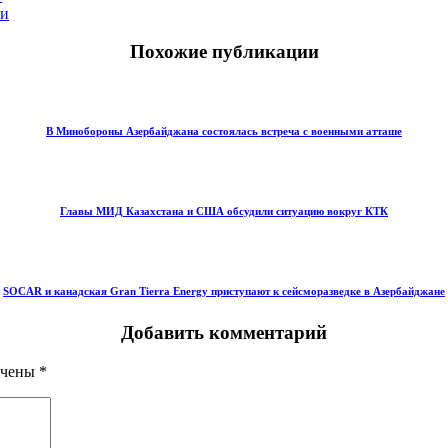
ии
Похожие публикации
В Минобороны Азербайджана состоялась встреча с военными атташе
Главы МИД Казахстана и США обсудили ситуацию вокруг КТК
SOCAR и канадская Gran Tierra Energy приступают к сейсморазведке в Азербайджане
Добавить комментарий
ечены
*