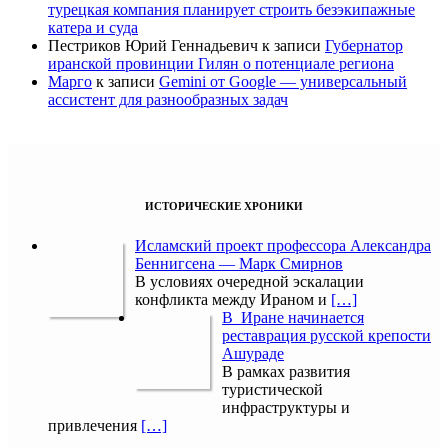
турецкая компания планирует строить безэкипажные
катера и суда
Пестриков Юрий Геннадьевич
к записи
Губернатор
иранской провинции Гилян о потенциале региона
Марго
к записи
Gemini от Google — универсальный
ассистент для разнообразных задач
ИСТОРИЧЕСКИЕ ХРОНИКИ
Исламский проект профессора Александра
Беннигсена — Марк Смирнов
В условиях очередной эскалации
конфликта между Ираном и
[…]
В Иране начинается
реставрация русской крепости
Ашураде
В рамках развития
туристической
инфраструктуры и
привлечения
[…]