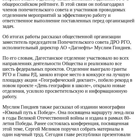
общероссийском рейтинге. В этой связи он поблагодарил
членов попечительского совета и участников проводимых
отделением мероприятий за эффективную работу и
ответственное выполнение поставленных перед организацией
задач.
Об итогах работы рассказал общественной организации
заместитель председателя Попечительского совета ДРО РГО,
исполнительный директор АО «Дагнефть» Муслим Гиндиев.
По его словам, Дагестанское отделение участвовало во всех
направлениях деятельности Общества и реализовало все
шесть федеральных проектов. Отделение выиграло гранты
РГО и Главы РД, заняло второе место в конкурсе на лучшую
площадку акции «Географический диктант», побило рекорд в
новом проекте «День географии в школе», открыло новые
отделения, усилило просветительскую и информационную
работу.
Муслим Гиндиев также рассказал об издании монографии
«Южный путь к Победе». Она посвящена маршруту ленд-лиза
в годы Великой Отечественной войны и издана в рамках 80-
летия Победы. Ранее состоялась конференция, посвященная
этой теме, Сергей Меликов поручил собрать материалы в
один научный труд. Сегодня главе республики презентовали