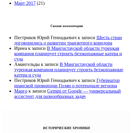
Март 2017
(21)
Свежие комментарии
Пестриков Юрий Геннадьевич
к записи
Шесть стран
договорились о развитии транзитного коридора
Ириеа
к записи
В Мангистауской области турецкая
компания планирует строить безэкипажные катера и
суда
Амангельды
к записи
В Мангистауской области
турецкая компания планирует строить безэкипажные
катера и суда
Пестриков Юрий Геннадьевич
к записи
Губернатор
иранской провинции Гилян о потенциале региона
Марго
к записи
Gemini от Google — универсальный
ассистент для разнообразных задач
ИСТОРИЧЕСКИЕ ХРОНИКИ