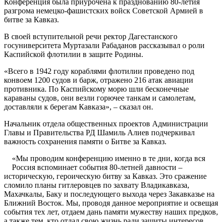
Конференция была приурочена к празднованию 80-летия
разгрома немецко-фашистских войск Советской Армией в
битве за Кавказ.
В своей вступительной речи ректор Дагестанского
госуниверситета Муртазали Рабаданов рассказывал о роли
Каспийской флотилии в защите Родины.
«Всего в 1942 году кораблями флотилии проведено под
конвоем 1200 судов и барж, отражено 216 атак авиации
противника. По Каспийскому морю шли бесконечные
караваны судов, они везли горючее танкам и самолетам,
доставляли к берегам Кавказа», – сказал он.
Начальник отдела общественных проектов Администрации
Главы и Правительства РД Шамиль Алиев подчеркивал
важность сохранения памяти о Битве за Кавказ.
«Мы проводим конференцию именно в те дни, когда вся
Россия вспоминает события 80-летней давности –
историческую, героическую битву за Кавказ. Это сражение
сломило планы гитлеровцев по захвату Владикавказа,
Махачкалы, Баку и последующего выхода через Закавказье на
Ближний Восток. Мы, проводя данное мероприятие и освещая
события тех лет, отдаем дань памяти мужеству наших предков,
а также тем, кто отдал свою жизнь ради защиты интересов