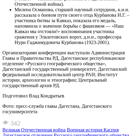
Отечественной войны).
Милена Османова, старший научный сотрудник, к.и.н.
рассказала о боевом пути своего отца Курбанова Н.Г. –
участника битвы за Кавказ, показала его медаль,
напомнила о значении борьбы с фашизмом — «Наш
Кавказ мы отстояли!» воспоминания участника
сражения у Эльхотовских ворот, д.и.н., профессора
Нури Гаджимудовича Курбанова (1923-2001).
Организаторами конференции выступали Администрация
Главы и Правительства РД, Дагестанское республиканское
отделение «Русского географического общества»,
Дагестанский государственный университет, Дагестанский
федеральный исследовательский центр РАН; Институт
истории, археологии и этнографии; Центральный
государственный архив РД.
Подготовил Влад Кондратьев
Фото: пресс-служба главы Дагестана, Дагестанского
госуниверситета
342
Великая Отечественная война
Военная история Каспия
Дагестанское отделение Русского географического общества