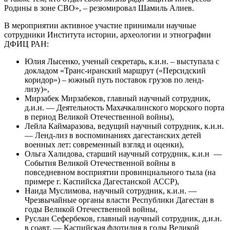
Родины в зоне СВО», – резюмировал Шамиль Алиев.
В мероприятии активное участие принимали научные
сотрудники Института истории, археологии и этнографии
ДФИЦ РАН:
Юлия Лысенко, ученый секретарь, к.и.н. – выступала с
докладом «Транс-иранский маршрут («Персидский
коридор») – южный путь поставок грузов по ленд-
лизу)»,
Мирзабек Мирзабеков, главный научный сотрудник,
д.и.н. — Деятельность Махачкалинского морского порта
в период Великой Отечественной войны),
Лейла Каймаразова, ведущий научный сотрудник, к.и.н.
— Ленд-лиз в воспоминаниях дагестанских детей
военных лет: современный взгляд и оценки),
Ольга Халидова, старший научный сотрудник, к.и.н —
События Великой Отечественной войны в
повседневном восприятии провинциального тыла (на
примере г. Каспийска Дагестанской АССР),
Наида Муслимова, научный сотрудник, к.и.н. —
Чрезвычайные органы власти Республики Дагестан в
годы Великой Отечественной войны,
Руслан Сефербеков, главный научный сотрудник, д.и.н.
в соавт. — Каспийская флотилия в годы Великой