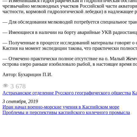
— Изменившаяся гидрографическая и гидрологическая обстано
чрезвычайно мелководных участков Российской части акватории
частности, кормовой гидрологической лебедки) в надлежащее р
— Для обследования мелководий потребуется специальное тран
— Имеющиеся в наличии на борту аварийные УКВ радиостанции
— Полученные в процессе исследований материалы говорят о 
Каспия на момент экспедиции такова, что практически полнос
— Отмечено практически полное отсутствие на о. Малый Жемчу
острова озеро раньше изобиловало рыбой, в настоящее время п
Автор: Бухарицин П.И.
3 678
Астраханское отделение Русского географического общества
Ка
3 сентября, 2019
Иран начал военно-морские учения в Каспийском море
Проблемы и перспективы каспийского килечного промысла