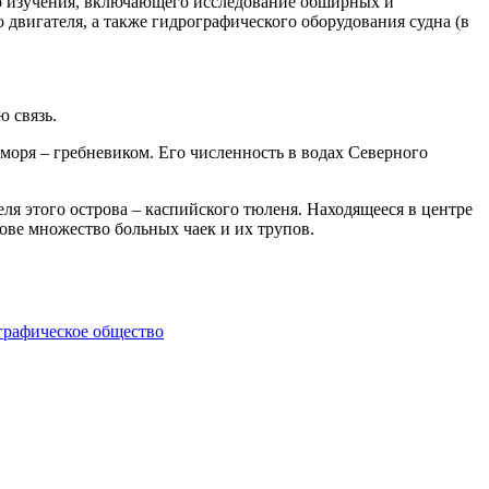
го изучения, включающего исследование обширных и
 двигателя, а также гидрографического оборудования судна (в
 связь.
оря – гребневиком. Его численность в водах Северного
ля этого острова – каспийского тюленя. Находящееся в центре
ове множество больных чаек и их трупов.
графическое общество