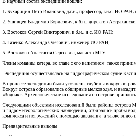
В научный состав экспедиции вошли:
1. Бухарицин Пётр Иванович, д.г.н., профессор, г.н.с. ИО РАН
2. Ушивцев Владимир Борисович, к.б.н., директор Астраханск
3. Востоков Сергей Викторович, к.б.н., н.с. ИО РАН;
4. Газенко Александр Олегович, инженер ИО РАН;
5. Востокова Анастасия Сергеевна, магистр МГУ.
Члены команды катера, во главе с его капитаном, также прини
Экспедиция осуществлялась на гидрографическом судне Каспи
В процессе экспедиции были уточнены глубины вокруг острова
Вокруг острова образовались обширные мелководья, и высадит
«Зодиак». Археологические исследования на острове пришлос
Следующими объектами исследований были районы острова Ма
и гидрометеорологических наблюдений, отбирались пробы вод
комплекса и погружений с помощью акваланга, а также видео и
Предварительные выводы.