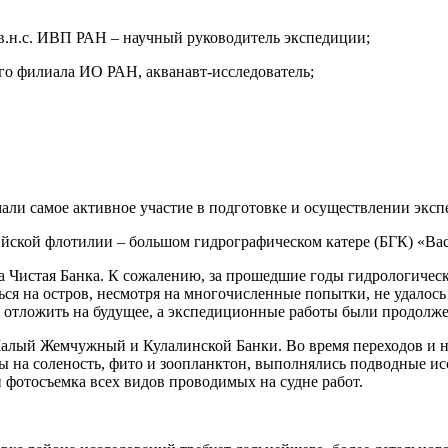
, в.н.с. ИВП РАН – научный руководитель экспедиции;
ого филиала ИО РАН, акванавт-исследователь;
мали самое активное участие в подготовке и осуществлении экс
йской флотилии – большом гидрографическом катере (БГК) «Ва
 Чистая Банка. К сожалению, за прошедшие годы гидрологическа
ься на остров, несмотря на многочисленные попытки, не удало
ь отложить на будущее, а экспедиционные работы были продолж
лый Жемчужный и Кулалинской Банки. Во время переходов и на
ы на соленость, фито и зоопланктон, выполнялись подводные 
 фотосъемка всех видов проводимых на судне работ.