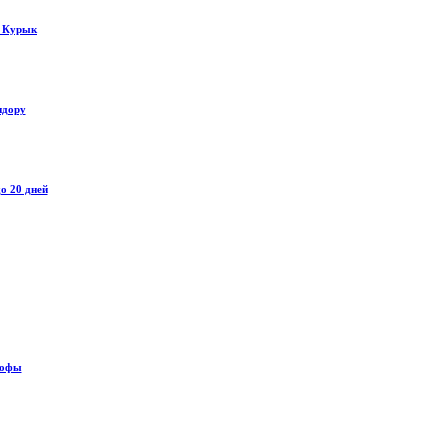
у Курык
идору
о 20 дней
рофы