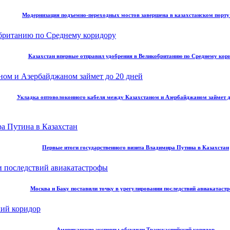
Модернизация подъемно-переходных мостов завершена в казахстанском порт
Казахстан впервые отправил удобрения в Великобританию по Среднему кор
Укладка оптоволоконного кабеля между Казахстаном и Азербайджаном займет д
Первые итоги государственного визита Владимира Путина в Казахстан
Москва и Баку поставили точку в урегулировании последствий авиакатаст
Американские эксперты обсудили Транскаспийский коридор