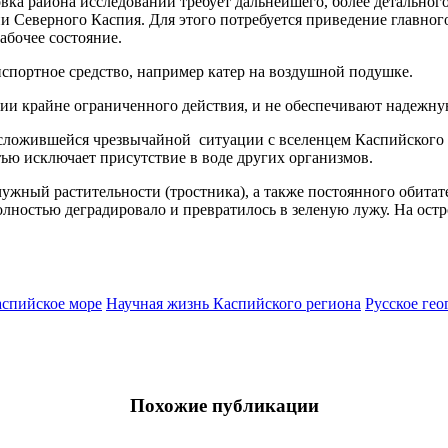
вка района исследований требует дальнейшего, более детально
 Северного Каспия. Для этого потребуется приведение главного
абочее состояние.
спортное средство, например катер на воздушной подушке.
 крайне ограниченного действия, и не обеспечивают надежную
сложившейся чрезвычайной ситуации с вселенцем Каспийского м
тью исключает присутствие в воде других организмов.
жный растительности (тростника), а также постоянного обитате
олностью деградировало и превратилось в зеленую лужу. На остр
спийское море
Научная жизнь Каспийского региона
Русское гео
Похожие публикации