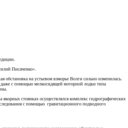
педиции.
силий Писаченко».
я обстановка на устьевом взморье Волги сильно изменилась.
сь даже с помощью мелкосидящей моторной лодки типа
ены.
 якорных стоянках осуществлялся комплекс гидрографических
исследования с помощью гравитационного подводного