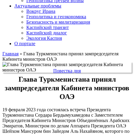
Геополитика третьей волны
Актуальные проблемы
Вокруг Ирана
Геополитика и геоэкономика
Безопасность и милитаризация
Каспийский транзит
Каспийский диалог
Экология Каспия
О портале
Главная
»
Глава Туркменистана принял зампредседателя
Кабинета министров ОАЭ
Повестка дня
Глава Туркменистана принял
зампредседателя Кабинета министров
ОАЭ
19 февраля 2023 года состоялась встреча Президента
Туркменистана Сердара Бердымухамедова с Заместителем
Председателя Кабинета Министров Объединённых Арабских
Эмиратов, Министром по делам Аппарата Президента ОАЭ
Шейхом Мансуром бин Зайедом Аль Нахайяном, которого по