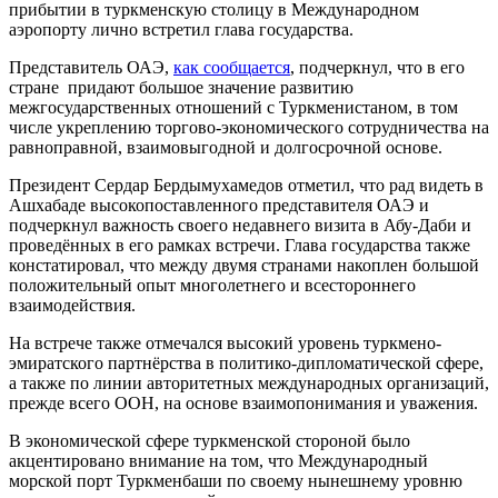
прибытии в туркменскую столицу в Международном
аэропорту лично встретил глава государства.
Представитель ОАЭ,
как сообщается
, подчеркнул, что в его
стране придают большое значение развитию
межгосударственных отношений с Туркменистаном, в том
числе укреплению торгово-экономического сотрудничества на
равноправной, взаимовыгодной и долгосрочной основе.
Президент Сердар Бердымухамедов отметил, что рад видеть в
Ашхабаде высокопоставленного представителя ОАЭ и
подчеркнул важность своего недавнего визита в Абу-Даби и
проведённых в его рамках встречи. Глава государства также
констатировал, что между двумя странами накоплен большой
положительный опыт многолетнего и всестороннего
взаимодействия.
На встрече также отмечался высокий уровень туркмено-
эмиратского партнёрства в политико-дипломатической сфере,
а также по линии авторитетных международных организаций,
прежде всего ООН, на основе взаимопонимания и уважения.
В экономической сфере туркменской стороной было
акцентировано внимание на том, что Международный
морской порт Туркменбаши по своему нынешнему уровню