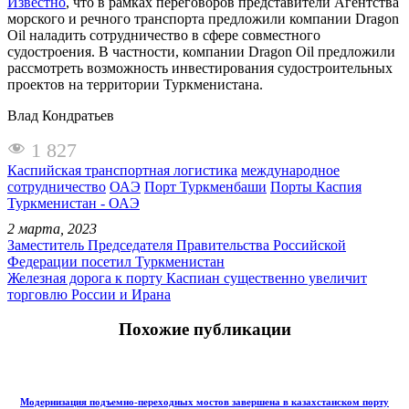
Известно
, что в рамках переговоров представители Агентства
морского и речного транспорта предложили компании Dragon
Oil наладить сотрудничество в сфере совместного
судостроения. В частности, компании Dragon Oil предложили
рассмотреть возможность инвестирования судостроительных
проектов на территории Туркменистана.
Влад Кондратьев
1 827
Каспийская транспортная логистика
международное
сотрудничество
ОАЭ
Порт Туркменбаши
Порты Каспия
Туркменистан - ОАЭ
2 марта, 2023
Заместитель Председателя Правительства Российской
Федерации посетил Туркменистан
Железная дорога к порту Каспиан существенно увеличит
торговлю России и Ирана
Похожие публикации
Модернизация подъемно-переходных мостов завершена в казахстанском порту