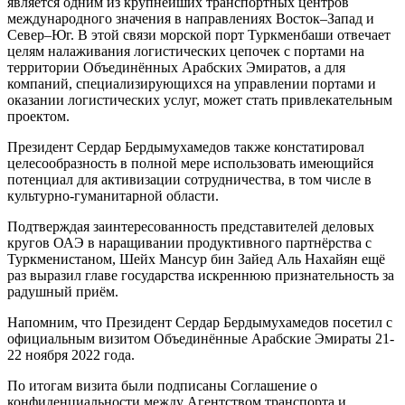
является одним из крупнейших транспортных центров
международного значения в направлениях Восток–Запад и
Север–Юг. В этой связи морской порт Туркменбаши отвечает
целям налаживания логистических цепочек с портами на
территории Объединённых Арабских Эмиратов, а для
компаний, специализирующихся на управлении портами и
оказании логистических услуг, может стать привлекательным
проектом.
Президент Сердар Бердымухамедов также констатировал
целесообразность в полной мере использовать имеющийся
потенциал для активизации сотрудничества, в том числе в
культурно-гуманитарной области.
Подтверждая заинтересованность представителей деловых
кругов ОАЭ в наращивании продуктивного партнёрства с
Туркменистаном, Шейх Мансур бин Зайед Аль Нахайян ещё
раз выразил главе государства искреннюю признательность за
радушный приём.
Напомним, что Президент Сердар Бердымухамедов посетил с
официальным визитом Объединённые Арабские Эмираты 21-
22 ноября 2022 года.
По итогам визита были подписаны Соглашение о
конфиденциальности между Агентством транспорта и