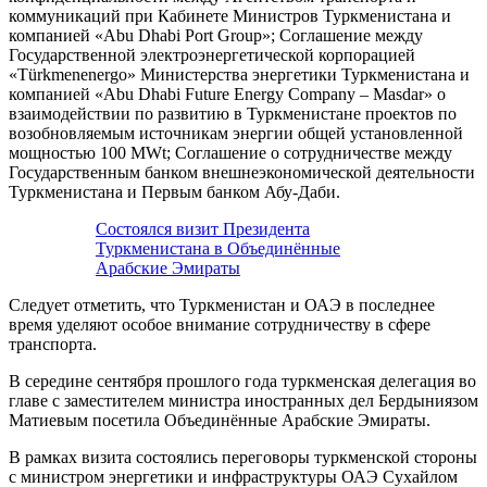
коммуникаций при Кабинете Министров Туркменистана и
компанией «Abu Dhabi Port Group»; Соглашение между
Государственной электроэнергетической корпорацией
«Türkmenenergo» Министерства энергетики Туркменистана и
компанией «Abu Dhabi Future Energy Company – Masdar» о
взаимодействии по развитию в Туркменистане проектов по
возобновляемым источникам энергии общей установленной
мощностью 100 MWt; Соглашение о сотрудничестве между
Государственным банком внешнеэкономической деятельности
Туркменистана и Первым банком Абу-Даби.
Состоялся визит Президента
Туркменистана в Объединённые
Арабские Эмираты
Следует отметить, что Туркменистан и ОАЭ в последнее
время уделяют особое внимание сотрудничеству в сфере
транспорта.
В середине сентября прошлого года туркменская делегация во
главе с заместителем министра иностранных дел Бердыниязом
Матиевым посетила Объединённые Арабские Эмираты.
В рамках визита состоялись переговоры туркменской стороны
с министром энергетики и инфраструктуры ОАЭ Сухайлом