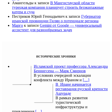
Амангельды
к записи
В Мангистауской области
турецкая компания планирует строить безэкипажные
катера и суда
Пестриков Юрий Геннадьевич
к записи
Губернатор
иранской провинции Гилян о потенциале региона
Марго
к записи
Gemini от Google — универсальный
ассистент для разнообразных задач
ИСТОРИЧЕСКИЕ ХРОНИКИ
Исламский проект профессора Александра
Беннигсена — Марк Смирнов
В условиях очередной эскалации
конфликта между Ираном и
[…]
В Иране начинается
реставрация русской крепости
Ашураде
В рамках развития
туристической
инфраструктуры и
привлечения
[…]