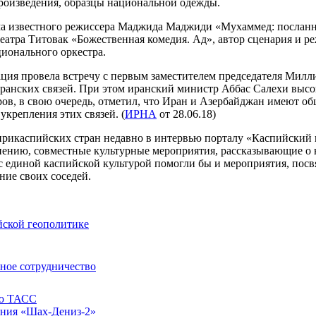
роизведения, образцы национальной одежды.
ма известного режиссера Маджида Маджиди «Мухаммед: посланн
театра Титовак «Божественная комедия. Ад», автор сценария и
ионального оркестра.
ация провела встречу с первым заместителем председателя Мил
ранских связей. При этом иранский министр Аббас Салехи высок
еров, в свою очередь, отметил, что Иран и Азербайджан имеют о
крепления этих связей. (
ИРНА
от 28.06.18)
прикаспийских стран недавно в интервью порталу «Каспийский в
нению, совместные культурные мероприятия, рассказывающие о 
с единой каспийской культурой помогли бы и мероприятия, пос
ние своих соседей.
йской геополитике
ное сотрудничество
ью ТАСС
ения «Шах-Дениз-2»