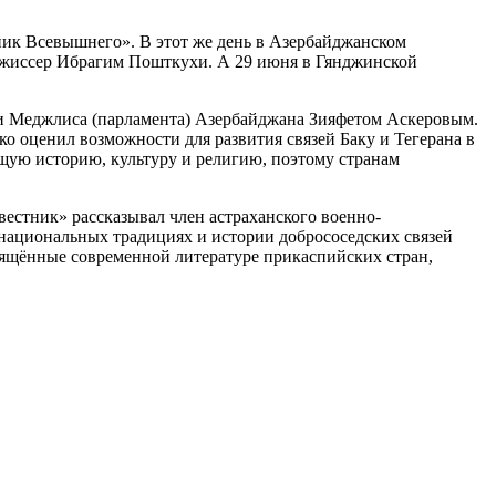
ик Всевышнего». В этот же день в Азербайджанском
 режиссер Ибрагим Пошткухи. А 29 июня в Гянджинской
ли Меджлиса (парламента) Азербайджана Зияфетом Аскеровым.
о оценил возможности для развития связей Баку и Тегерана в
бщую историю, культуру и религию, поэтому странам
естник» рассказывал член астраханского военно-
национальных традициях и истории добрососедских связей
вящённые современной литературе прикаспийских стран,