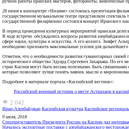
ручной работы иранских мастеров, фотоработы, живописные п
28 июня в киноцентре «Низами» состоялась презентация филь
государственном музыкальном театре представляли спектакль 
государственной филармонии состоялся концерт Иранского нац
В период проведения культурных мероприятий иранская делег
В ходе встречи обсуждались вопросы развития азербайджано-и
сфере науки, культуры и искусства. А его коллега Зияфет Аск
необходимо приложить максимальные усилия для дальнейшего у
Отметим, что о необходимости развития гуманитарных связей 
исторического общества Эдуард Сергеевич Захарьяш. По его м
стран Каспия могут быть весьма полезными. Быть связанными 
которые позволяют лучше понять чаяния, мысли и миропонима
Подробнее в материале портала «Каспийский вестник»:
Российский военный историк о месте Астрахани в каспи
2 042
Иран-Азербайджан
Каспийская культура
Каспийское региональ
9 июля, 2018
Спецпредставитель Президента России на Каспии дал интерв
Начались экспортные поставки с азербайджанского месторожд