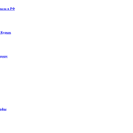
нала в РФ
у Курык
идору
рофы