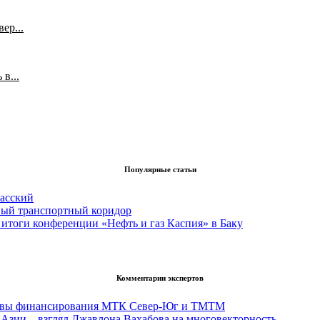
ер...
в...
Популярные статьи
асский
вый транспортный коридор
итоги конференции «Нефть и газ Каспия» в Баку
Комментарии экспертов
тивы финансирования МТК Север-Юг и ТМТМ
Азии – взгляд Джавлона Вахабова на многовекторность