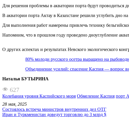
Для решения проблемы в акватории порта будут проводиться д
В акватории порта Актау в Казахстане решили углубить дно н
Для выполнения работ намерены привлечь технику бельгийской 
Напомним, что в прошлом году проведено дноуглубление аква
О других аспектах и результатах Невского экологического кон
80% молоди русского осетра выращено на рыбовод
Объединение усилий: спасение Каспия — вопрос в
Наталья БУТЫРИНА
627
Колебания уровня Каспийского моря
Обмеление Каспия
порт 
28 мая, 2025
Состоялось встреча министров внутренних дел ОТГ
Иран и Туркменистан доведут торговлю до 3 млрд $