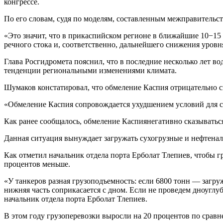
конгрессе.
По его словам, судя по моделям, составленным межправительс
«Это значит, что в прикаспийском регионе в ближайшие 10−1
речного стока и, соответственно, дальнейшего снижения уров
Глава Росгидромета пояснил, что в последние несколько лет в
тенденции региональными изменениями климата.
Шумаков констатировал, что обмеление Каспия отрицательно с
«Обмеление Каспия сопровождается ухудшением условий для с
Как ранее сообщалось, обмеление Каспиянегативно сказываться
Данная ситуация вынуждает загружать сухогрузные и нефтенали
Как отметил начальник отдела порта Ерболат Тлепиев, чтобы гр
процентов меньше.
«У танкеров разная грузоподъемность: если 6800 тонн — загруж
нижняя часть соприкасается с дном. Если не проведем дноуглу
начальник отдела порта Ерболат Тлепиев.
В этом году грузоперевозки выросли на 20 процентов по сра