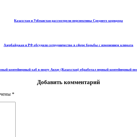
Казахстан и Узбекистан рассмотрели перспективы Среднего коридора
Азербайджан и РФ обсудили сотрудничество в сфере борьбы с изменением климата
вый контейнерный хаб в порту Актау (Казахстан) обработал первый контейнерный по
Добавить комментарий
ечены
*