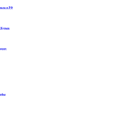
нала в РФ
у Курык
идору
рофы