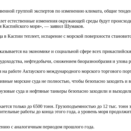
твенной группой экспертов по изменению климата, общие тенде
5 лет естественные изменения окружающей среды будут происхо
ня Каспийского моря», — заявил Шумаков.
ода в Каспии теплеет, испарение с морской поверхности станов
казывается на экономике и социальной сфере всех прикаспийски
удоходства, нефтедобычи, снижением биоразнообразия и улова 
 на работе Актауского международного морского торгового порт
вные морские суда не полностью, чтобы безопасно заходить и вы
узовые суда и нефтяные танкеры безопасно заходили и выходили 
ается только до 6500 тонн. Грузоподъемностью до 12 тыс. тонн з
бительные работы до конца этого года, а уровень моря продолжит
внению с аналогичным периодом прошлого года.