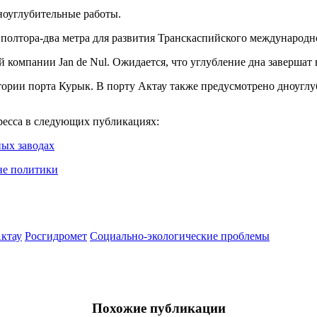
ноуглубительные работы.
а полтора-два метра для развития Транскаспийского международ
компании Jan de Nul. Ожидается, что углубление дна завершат в
тории порта Курык. В порту Актау также предусмотрено дноугл
гресса в следующих публикациях:
ных заводах
не политики
Актау
Росгидромет
Социально-экологические проблемы
Похожие публикации