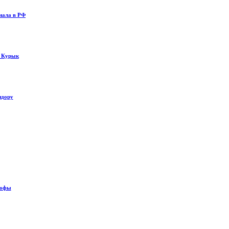
нала в РФ
у Курык
идору
рофы