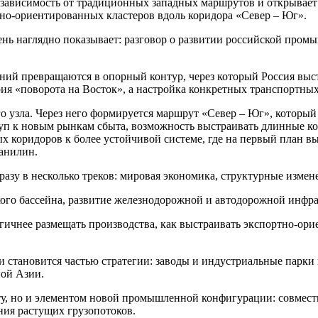
зависимость от традиционных западных маршрутов и открывает
но‑ориентированных кластеров вдоль коридора «Север – Юг».
 наглядно показывает: разговор о развитии российской промыш
ний превращаются в опорный контур, через который Россия выс
я «поворота на Восток», а настройка конкретных транспортных
го узла. Через него формируется маршрут «Север – Юг», котор
 к новым рынкам сбыта, возможность выстраивать длинные коо
 коридоров к более устойчивой системе, где на первый план вы
Данилин.
сразу в несколько треков: мировая экономика, структурные изме
ого бассейна, развитие железнодорожной и автодорожной инфра
ичнее размещать производства, как выстраивать экспортно‑ори
и становится частью стратегии: заводы и индустриальные парки
ной Азии.
иту, но и элементом новой промышленной конфигурации: совмес
ния растущих грузопотоков.