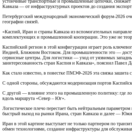
устойчивые транспортные и промышленные цепочки, снижает 
Кавказа — от инфраструктурных проектов до создания экспорт
Петербургский международный экономический форум‑2026 очень
географии связей.
«Каспий, Иран и страны Кавказа из вспомогательных направле
комплектующих и промышленной кооперации. Это уже не теори
Каспийский регион в этой конфигурации играет роль ключево
Индией, Ближним Востоком. Для промышленности это — доступ
сервисные центры. Для логистики — уход от уязвимых западных
заинтересованность стран Каспия и Кавказа», пояснил Павел 
Как стало известно, в повестке ПМЭФ‑2026 эта связка зашита 
С одной стороны, обсуждаются модернизация портов Каспийск
С другой — влияние этого на промышленную политику: где лог
вдоль маршрута «Север – Юг».
Логистическое плечо перестает быть нейтральным параметром 
быстрый выход на рынки Ирана, стран Кавказа и далее — Юж
Иран в этой картине выступает не только партнером по транз
обмен технологиями, создание инфраструктуры для обслужива