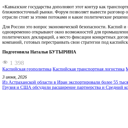
«Кавказские государства дополняют этот контур как транспор
ближневосточный рынки. Форум позволяет вывести разговор о ло
отрасли стоят за этими потоками и какие политические решен
Для России это вопрос экономической безопасности. Каспий 
одновременно открывают окно возможностей для промышленно
политических деклараций, а место фиксации конкретных догов
компаний, готовых перестраивать свои стратегии под каспийс
Подготовила Наталья БУТЫРИНА
1 398
Каспийская геополитика
Каспийская транспортная логистика
3 июня, 2026
Из Астраханской области в Иран экспортировали более 55 тыс
Грузия и США обсудили расширение партнерства и Средний к