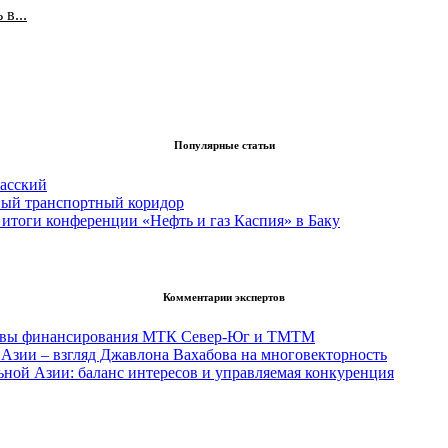
в...
Популярные статьи
асский
вый транспортный коридор
итоги конференции «Нефть и газ Каспия» в Баку
Комментарии экспертов
тивы финансирования МТК Север-Юг и ТМТМ
Азии – взгляд Джавлона Вахабова на многовекторность
ьной Азии: баланс интересов и управляемая конкуренция