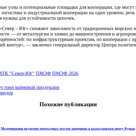
тные узлы и потенциальные площадки для кооперации, где могут
гистике и индустриальной кооперации на один уровень: речь идё
ия нужны для устойчивости цепочек.
и «Север – Юг» снижают зависимость от традиционных морских
сти — от металлургии и химии до машиностроения и агропром
орённостей: по инфраструктурным проектам, по кооперации с и
кий контур», — заключил генеральный директор Центра политич
МТК "Север-Юг"
ПМЭФ
ПМЭФ 2026
яч тонн кормовой продукции
оридор
Похожие публикации
Модернизация подъемно-переходных мостов завершена в казахстанском порту Курык