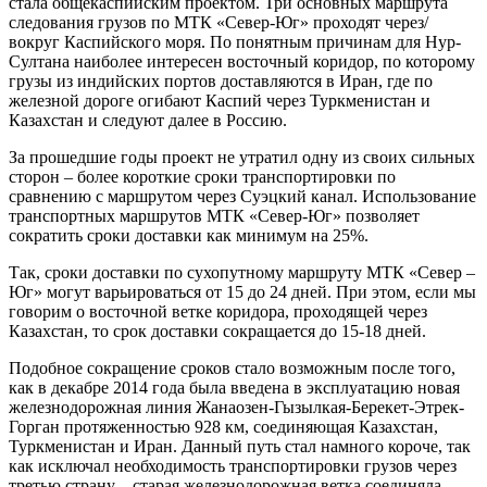
стала общекаспийским проектом. Три основных маршрута
следования грузов по МТК «Север-Юг» проходят через/
вокруг Каспийского моря. По понятным причинам для Нур-
Султана наиболее интересен восточный коридор, по которому
грузы из индийских портов доставляются в Иран, где по
железной дороге огибают Каспий через Туркменистан и
Казахстан и следуют далее в Россию.
За прошедшие годы проект не утратил одну из своих сильных
сторон – более короткие сроки транспортировки по
сравнению с маршрутом через Суэцкий канал. Использование
транспортных маршрутов МТК «Север-Юг» позволяет
сократить сроки доставки как минимум на 25%.
Так, сроки доставки по сухопутному маршруту МТК «Север –
Юг» могут варьироваться от 15 до 24 дней. При этом, если мы
говорим о восточной ветке коридора, проходящей через
Казахстан, то срок доставки сокращается до 15-18 дней.
Подобное сокращение сроков стало возможным после того,
как в декабре 2014 года была введена в эксплуатацию новая
железнодорожная линия Жанаозен-Гызылкая-Берекет-Этрек-
Горган протяженностью 928 км, соединяющая Казахстан,
Туркменистан и Иран. Данный путь стал намного короче, так
как исключал необходимость транспортировки грузов через
третью страну – старая железнодорожная ветка соединяла