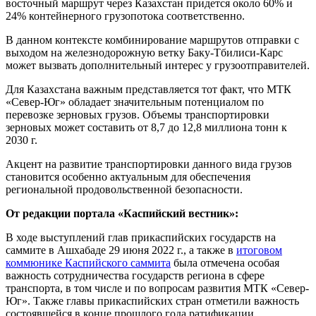
восточный маршрут через Казахстан придется около 60% и
24% контейнерного грузопотока соответственно.
В данном контексте комбинирование маршрутов отправки с
выходом на железнодорожную ветку Баку-Тбилиси-Карс
может вызвать дополнительный интерес у грузоотправителей.
Для Казахстана важным представляется тот факт, что МТК
«Север-Юг» обладает значительным потенциалом по
перевозке зерновых грузов. Объемы транспортировки
зерновых может составить от 8,7 до 12,8 миллиона тонн к
2030 г.
Акцент на развитие транспортировки данного вида грузов
становится особенно актуальным для обеспечения
региональной продовольственной безопасности.
От редакции портала «Каспийский вестник»:
В ходе выступлений глав прикаспийских государств на
саммите в Ашхабаде 29 июня 2022 г., а также в
итоговом
коммюнике Каспийского саммита
была отмечена особая
важность сотрудничества государств региона в сфере
транспорта, в том числе и по вопросам развития МТК «Север-
Юг». Также главы прикаспийских стран отметили важность
состоявшейся в конце прошлого года ратификации