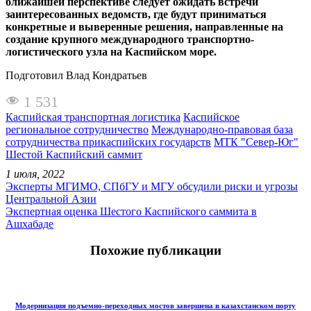
ближайшей перспективе следует ожидать встречи
заинтересованных ведомств, где будут приниматься
конкретные и выверенные решения, направленные на
создание крупного международного транспортно-
логистического узла на Каспийском море.
Подготовил Влад Кондратьев
1 531
Каспийская транспортная логистика
Каспийское
региональное сотрудничество
Международно-правовая база
сотрудничества прикаспийских государств
МТК "Север-Юг"
Шестой Каспийский саммит
1 июля, 2022
Эксперты МГИМО, СПбГУ и МГУ обсудили риски и угрозы
Центральной Азии
Экспертная оценка Шестого Каспийского саммита в
Ашхабаде
Похожие публикации
Модернизация подъемно-переходных мостов завершена в казахстанском порту