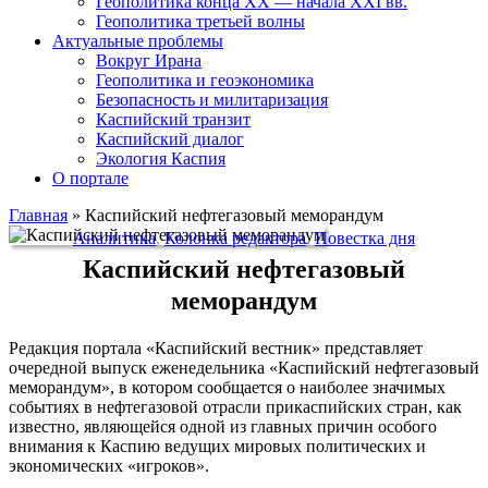
Геополитика конца XX — начала XXI вв.
Геополитика третьей волны
Актуальные проблемы
Вокруг Ирана
Геополитика и геоэкономика
Безопасность и милитаризация
Каспийский транзит
Каспийский диалог
Экология Каспия
О портале
Главная
»
Каспийский нефтегазовый меморандум
Аналитика
,
Колонка редактора
,
Повестка дня
Каспийский нефтегазовый
меморандум
Редакция портала «Каспийский вестник» представляет
очередной выпуск еженедельника «Каспийский нефтегазовый
меморандум», в котором сообщается о наиболее значимых
событиях в нефтегазовой отрасли прикаспийских стран, как
известно, являющейся одной из главных причин особого
внимания к Каспию ведущих мировых политических и
экономических «игроков».