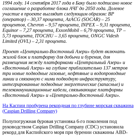
1994 году. 14 сентября 2017 года в Баку было подписано новое
соглашение о разработке блока АЧГ до 2050 года. Долевое
участие в проекте выглядит следующим образом: BP
(оператор) – 30,37 процента, AzACG (SOCAR) – 25
процентов, Chevron – 9,57 процента, INPEX – 9,31 процента,
Equinor – 7,27 процента, ExxonMobil – 6,79 процента, TP –
5,73 процента, ITOCHU – 3,65 процента, ONGC Videsh
Limited (OVL) – 2,31 процента.
Проект «Центрально-Восточный Азери» будет включать
жилой блок и платформу для добычи и бурения, для
размещения между платформами «Центральный Азери» и
«Восточный Азери» на глубине приблизительно 137 метров
три новые подводные газовые, нефтяные и водопроводные
линии и связанную с ними подводную инфраструктуру,
интегрированные подводные энергетические (запасные) и
телекоммуникационные кабели, связывающие платформы
«Восточный Азери» и «Центрально-Восточный Азери».
На Каспии пробурена рекордная по глубине морская скважина
(Caspian Drilling Company)
Полупогружная буровая установка 6-го поколения под
руководством Caspian Drilling Company (CDC) установила
рекорд для Каспийского моря при бурении скважины ABD-