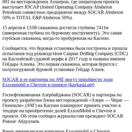
001 на месторождении Апшерон, где оператором проекта
выступает JOCAP (Joined Operating Company Absheron
Petroleum совместное предприятие между SOCAR Absheron
50% и TOTAL E&P Absheron 50%).
15 апреля в 13:00 скважина достигла глубины 7411м
(замеренная глубина по буровому инструменту). Это самая
глубокая скважина, когда-то пробуренная на Каспии.
Сообщается, что буровая установка была построена и прошла
испытания под руководством Caspian Drilling Company (CDC)
на Каспийской судовой верфи в 2017 году и названа именем
Гейдара Алиева. Это первая скважина, которая бурится с
полупогружной буровой установки Гейдар Алиев.
SOCAR и ее партнеры по АЧГ могут приобрести доли
Exxonmobil и Chevron в проекте (kavkasia.net)
Госнефтекомпания Азербайджана (SOCAR) и партнеры по
проекту разработки блока месторождений «Азери — Чираг —
Гюнешли» (АЧГ) на Каспии планируют принять участие в
тендере на приобретение долей ExxonMobil и Chevron в
проекте. Об этом сообщил журналистам президент SOCAR
Ровнаг Абдуллаев.
Ранее американские компании Exxonmobil и Chevron