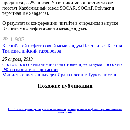
продлится до 25 апреля. Участники мероприятия также
посетят Карбамидный завод SOCAR, SOCAR Polymer и
терминал BP Sangachal.
О результатах конференции читайте в очередном выпуске
Каспийского нефтегазового меморандума.
1 985
Каспийский нефтегазовый меморандум
Нефть и газ Каспия
Транскаспийский газопровод
25 апреля, 2019
Состоялось совещание по подготовке президиума Госсовета
РФ по развитию Прикаспия
Министр иностранных дел Ирана посетит Туркменистан
Похожие публикации
На Каспии проведены учения по ликвидации разлива нефти и чрезвычайных
ситуаций