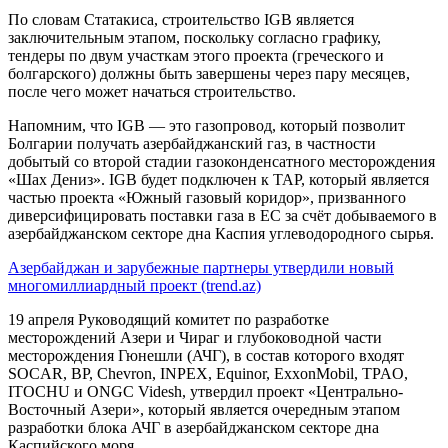
По словам Статакиса, строительство IGB является
заключительным этапом, поскольку согласно графику,
тендеры по двум участкам этого проекта (греческого и
болгарского) должны быть завершены через пару месяцев,
после чего может начаться строительство.
Напомним, что IGB — это газопровод, который позволит
Болгарии получать азербайджанский газ, в частности
добытый со второй стадии газоконденсатного месторождения
«Шах Дениз». IGB будет подключен к ТАР, который является
частью проекта «Южный газовый коридор», призванного
диверсифицировать поставки газа в ЕС за счёт добываемого в
азербайджанском секторе дна Каспия углеводородного сырья.
Азербайджан и зарубежные партнеры утвердили новый
многомиллиардный проект (trend.az)
19 апреля Руководящий комитет по разработке
месторождений Азери и Чираг и глубоководной части
месторождения Гюнешли (АЧГ), в состав которого входят
SOCAR, BP, Chevron, INPEX, Equinor, ExxonMobil, TPAO,
ITOCHU и ONGC Videsh, утвердил проект «Центрально-
Восточный Азери», который является очередным этапом
разработки блока АЧГ в азербайджанском секторе дна
Каспийского моря.