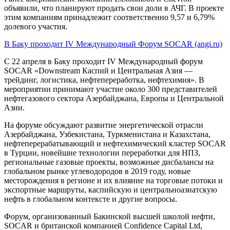
объявили, что планируют продать свои доли в АЧГ. В проекте
этим компаниям принадлежит соответственно 9,57 и 6,79%
долевого участия.
В Баку проходит IV Международный Форум SOCAR (angi.ru)
С 22 апреля в Баку проходит IV Международный форум
SOCAR «Downstream Каспий и Центральная Азия —
трейдинг, логистика, нефтепереработка, нефтехимия». В
мероприятии принимают участие около 300 представителей
нефтегазового сектора Азербайджана, Европы и Центральной
Азии.
На форуме обсуждают развитие энергетической отрасли
Азербайджана, Узбекистана, Туркменистана и Казахстана,
нефтеперерабатывающий и нефтехимический кластер SOCAR
в Турции, новейшие технологии переработки для НПЗ,
региональные газовые проекты, возможные дисбалансы на
глобальном рынке углеводородов в 2019 году, новые
месторождения в регионе и их влияние на торговые потоки и
экспортные маршруты, каспийскую и центральноазиатскую
нефть в глобальном контексте и другие вопросы.
Форум, организованный Бакинской высшей школой нефти,
SOCAR и британской компанией Confidence Capital Ltd,