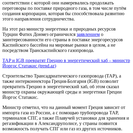
соответствии с которой они намеревались продолжать
переговоры по поставке природного газа, в том числе путём
создания корпорации, которая бы способствовала развитию
этого направления сотрудничества.
На этот раз министр энергетики и природных ресурсов
Турции Фатих Донмез ограничился
заявлением
о
заинтересованности его страны в поставке энергоресурсов
Каспийского бассейна на мировые рынки в целом, а не
посредством Транскаспийского газопровода.
TAP и IGB превратят Грецию в энергетический хаб – министр
Йоргос Статакис (trend.az)
Строительство Трансадриатического газопровода (TAP), а
также интерконнектора Греция-Болгария (IGB) позволит
превратить Грецию в энергетический хаб, об этом сказал
министр охраны окружающей среды и энергетики Греции
Йоргос Статакис.
Министр отметил, что на данный момент Греция зависит от
импорта газа из России, а с помощью трубопровода TAP,
терминалов СПГ, а также Плавучей установки для хранения и
регазификации в Александруполисе, у страны появится
возможность получать СПГ или газ из других источников.