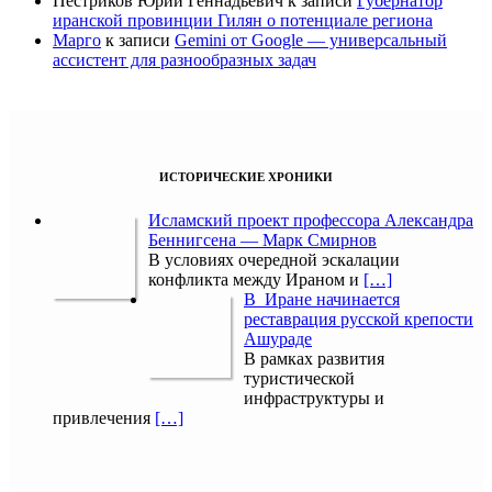
Пестриков Юрий Геннадьевич
к записи
Губернатор
иранской провинции Гилян о потенциале региона
Марго
к записи
Gemini от Google — универсальный
ассистент для разнообразных задач
ИСТОРИЧЕСКИЕ ХРОНИКИ
Исламский проект профессора Александра
Беннигсена — Марк Смирнов
В условиях очередной эскалации
конфликта между Ираном и
[…]
В Иране начинается
реставрация русской крепости
Ашураде
В рамках развития
туристической
инфраструктуры и
привлечения
[…]