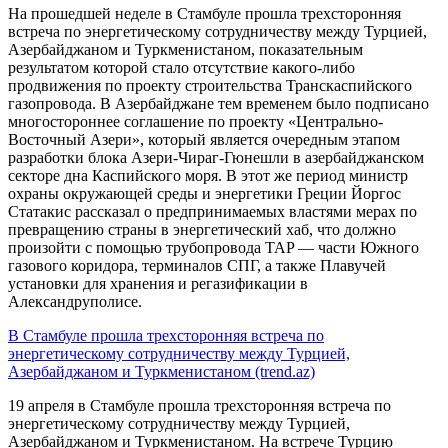
На прошедшей неделе в Стамбуле прошла трехсторонняя
встреча по энергетическому сотрудничеству между Турцией,
Азербайджаном и Туркменистаном, показательным
результатом которой стало отсутствие какого-либо
продвижения по проекту строительства Транскаспийского
газопровода. В Азербайджане тем временем было подписано
многостороннее соглашение по проекту «Центрально-
Восточный Азери», который является очередным этапом
разработки блока Азери-Чираг-Гюнешли в азербайджанском
секторе дна Каспийского моря. В этот же период министр
охраны окружающей среды и энергетики Греции Йоргос
Статакис рассказал о предпринимаемых властями мерах по
превращению страны в энергетический хаб, что должно
произойти с помощью трубопровода TAP — части Южного
газового коридора, терминалов СПГ, а также Плавучей
установки для хранения и регазификации в
Александруполисе.
В Стамбуле прошла трехсторонняя встреча по
энергетическому сотрудничеству между Турцией,
Азербайджаном и Туркменистаном (trend.az)
19 апреля в Стамбуле прошла трехсторонняя встреча по
энергетическому сотрудничеству между Турцией,
Азербайджаном и Туркменистаном. На встрече Турцию