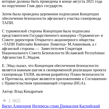
которые должны быть проведены в конце августа 2021 года
по поручению Глав двух государств.
Затем была проведена церемония подписания Концепции
обеспечения безопасности афганского участка газопровода
ТАПИ.
С туркменской стороны Концепция была подписана
представителем Государственного концерна «Туркменгаз» в
Совете директоров Открытого акционерного общества
«ТАПИ Пайплайн Компани Лимитед» М.Амановым, а с
афганской стороны — Заместителем Секретаря
Национального Совета Безопасности Исламской Республики
Афганистан Е.Эбадом.
Е. Эбад сказал, что Концепция обеспечения безопасности
является важным шагом в своевременной реализации проекта
газопровода ТАПИ, включая разработку Плана безопасности
и Протокола, которые являются приложениями к Соглашению
с Правительством принимающей стороны (HGA).
Автор: Влад Кондратьев
1 865
Вагит Алекперов
Интересы стран Прикаспия
Каспийский