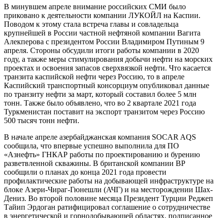
В минувшем апреле внимание российских СМИ было
приковано к деятельности компании ЛУКОЙЛ на Каспии.
Поводом к этому стала встреча главы и совладельца
крупнейшей в России частной нефтяной компании Вагита
Алекперова с президентом России Владимиром Путиным 9
апреля. Стороны обсудили итоги работы компании в 2020
году, а также меры стимулирования добычи нефти на морских
проектах и освоения запасов сверхвязкой нефти. Что касается
транзита каспийской нефти через Россию, то в апреле
Каспийский транспортный консорциум опубликовал данные
по транзиту нефти за март, который составил более 5 млн
тонн. Также было объявлено, что во 2 квартале 2021 года
Туркменистан поставит на экспорт транзитом через Россию
500 тысяч тонн нефти.
В начале апреле азербайджанская компания SOCAR AQS
сообщила, что впервые успешно выполнила для ПО
«Азнефть» ГНКАР работы по проектированию и бурению
разветвленной скважины. В британской компании BP
сообщили о планах до конца 2021 года провести
профилактические работы на добывающей инфраструктуре на
блоке Азери-Чираг-Гюнешли (АЧГ) и на месторождении Шах-
Дениз. Во второй половине месяца Президент Турции Реджеп
Тайип Эрдоган ратифицировал соглашение о сотрудничестве
в энергетической и горнодобывающей областях, подписанное