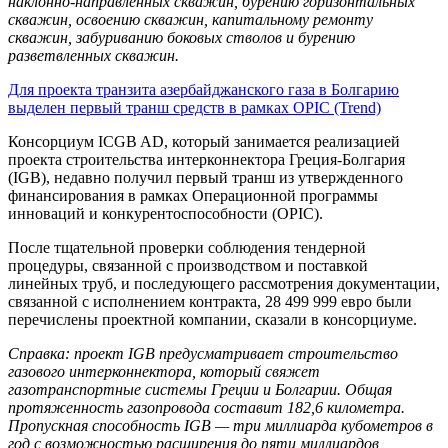
наклонно-направленных скважин, бурению горизонтальных
скважин, освоению скважин, капитальному ремонту
скважин, забуриванию боковых стволов и бурению
разветвленных скважин.
Для проекта транзита азербайджанского газа в Болгарию
выделен первый транш средств в рамках OPIC (Trend)
Консорциум ICGB AD, который занимается реализацией
проекта строительства интерконнектора Греция-Болгария
(IGB), недавно получил первый транш из утвержденного
финансирования в рамках Операционной программы
инноваций и конкурентоспособности (OPIC).
После тщательной проверки соблюдения тендерной
процедуры, связанной с производством и поставкой
линейных труб, и последующего рассмотрения документации,
связанной с исполнением контракта, 28 499 999 евро были
перечислены проектной компании, сказали в консорциуме.
Справка: проект IGB предусматривает строительство
газового интерконнектора, который свяжет
газотранспортные системы Греции и Болгарии. Общая
протяженность газопровода составит 182,6 километра.
Пропускная способность IGB — три миллиарда кубометров в
год с возможностью расширения до пяти миллиардов