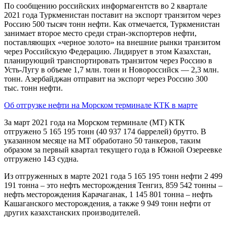
По сообщению российских информагентств во 2 квартале
2021 года Туркменистан поставит на экспорт транзитом через
Россию 500 тысяч тонн нефти. Как отмечается, Туркменистан
занимает второе место среди стран-экспортеров нефти,
поставляющих «черное золото» на внешние рынки транзитом
через Российскую Федерацию. Лидирует в этом Казахстан,
планирующий транспортировать транзитом через Россию в
Усть-Лугу в объеме 1,7 млн. тонн и Новороссийск — 2,3 млн.
тонн. Азербайджан отправит на экспорт через Россию 300
тыс. тонн нефти.
Об отгрузке нефти на Морском терминале КТК в марте
​​За март 2021 года на Морском терминале (МТ) КТК
отгружено 5 165 195 тонн (40 937 174 баррелей) брутто. В
указанном месяце на МТ обработано 50 танкеров, таким
образом за первый квартал текущего года в Южной Озереевке
отгружено 143 судна.
Из отгруженных в марте 2021 года 5 165 195 тонн нефти 2 499
191 тонна – это нефть месторождения Тенгиз, 859 542 тонны –
нефть месторождения Карачаганак, 1 145 801 тонна – нефть
Кашаганского месторождения, а также 9 949 тонн нефти от
других казахстанских производителей.