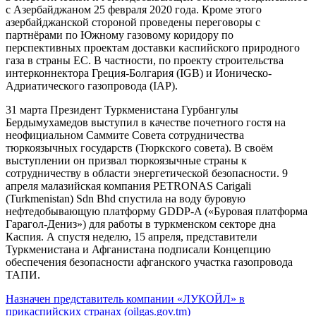
с Азербайджаном 25 февраля 2020 года. Кроме этого
азербайджанской стороной проведены переговоры с
партнёрами по Южному газовому коридору по
перспективных проектам доставки каспийского природного
газа в страны ЕС. В частности, по проекту строительства
интерконнектора Греция-Болгария (IGB) и Ионическо-
Адриатического газопровода (IAP).
31 марта Президент Туркменистана Гурбангулы
Бердымухамедов выступил в качестве почетного гостя на
неофициальном Саммите Совета сотрудничества
тюркоязычных государств (Тюркского совета). В своём
выступлении он призвал тюркоязычные страны к
сотрудничеству в области энергетической безопасности. 9
апреля малазийская компания PETRONAS Carigali
(Turkmenistan) Sdn Bhd спустила на воду буровую
нефтедобывающую платформу GDDP-A («Буровая платформа
Гарагол-Дениз») для работы в туркменском секторе дна
Каспия. А спустя неделю, 15 апреля, представители
Туркменистана и Афганистана подписали Концепцию
обеспечения безопасности афганского участка газопровода
ТАПИ.
Назначен представитель компании «ЛУКОЙЛ» в
прикаспийских странах (oilgas.gov.tm)