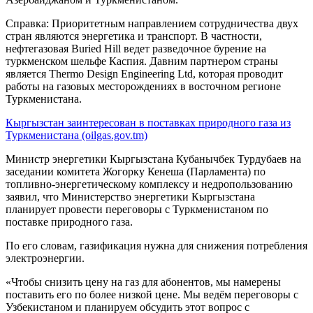
Справка: Приоритетным направлением сотрудничества двух
стран являются энергетика и транспорт. В частности,
нефтегазовая Buried Hill ведет разведочное бурение на
туркменском шельфе Каспия. Давним партнером страны
является Thermo Design Engineering Ltd, которая проводит
работы на газовых месторождениях в восточном регионе
Туркменистана.
Кыргызстан заинтересован в поставках природного газа из
Туркменистана (oilgas.gov.tm)
Министр энергетики Кыргызстана Кубанычбек Турдубаев на
заседании комитета Жогорку Кенеша (Парламента) по
топливно-энергетическому комплексу и недропользованию
заявил, что Министерство энергетики Кыргызстана
планирует провести переговоры с Туркменистаном по
поставке природного газа.
По его словам, газификация нужна для снижения потребления
электроэнергии.
«Чтобы снизить цену на газ для абонентов, мы намерены
поставить его по более низкой цене. Мы ведём переговоры с
Узбекистаном и планируем обсудить этот вопрос с