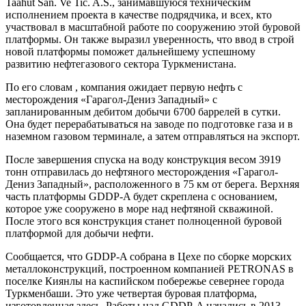
Taahut San. Ve Tic. A.S., занимавшуюся техническим
исполнением проекта в качестве подрядчика, и всех, кто
участвовал в масштабной работе по сооружению этой буровой
платформы. Он также выразил уверенность, что ввод в строй
новой платформы поможет дальнейшему успешному
развитию нефтегазового сектора Туркменистана.
По его словам , компания ожидает первую нефть с
месторождения «Гарагол-Дениз Западный» с
запланированным дебитом добычи 6700 баррелей в сутки.
Она будет перерабатываться на заводе по подготовке газа и в
наземном газовом терминале, а затем отправляться на экспорт.
После завершения спуска на воду конструкция весом 3919
тонн отправилась до нефтяного месторождения «Гарагол-
Дениз Западный», расположенного в 75 км от берега. Верхняя
часть платформы GDDP-A будет скреплена с основанием,
которое уже сооружено в море над нефтяной скважиной.
После этого вся конструкция станет полноценной буровой
платформой для добычи нефти.
Сообщается, что GDDP-A собрана в Цехе по сборке морских
металлоконструкций, построенном компанией PETRONAS в
поселке Киянлы на каспийском побережье севернее города
Туркменбаши. Это уже четвертая буровая платформа,
изготовленная здесь. Работы над GDDP-A начались в 2013