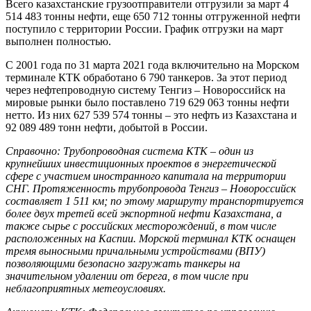
Всего казахстанские грузоотправители отгрузили за март 4
514 483 тонны нефти, еще 650 712 тонны отгруженной нефти
поступило с территории России. График отгрузки на март
выполнен полностью.
C 2001 года по 31 марта 2021 года включительно на Морском
терминале КТК обработано 6 790 танкеров. За этот период
через нефтепроводную систему Тенгиз – Новороссийск на
мировые рынки было поставлено 719 629 063 тонны нефти
нетто. Из них 627 539 574 тонны – это нефть из Казахстана и
92 089 489 тонн нефти, добытой в России.
Справочно: Трубопроводная система КТК – один из
крупнейших инвестиционных проектов в энергетической
сфере с участием иностранного капитала на территории
СНГ. Протяженность трубопровода Тенгиз – Новороссийск
составляет 1 511 км; по этому маршруту транспортируется
более двух третей всей экспортной нефти Казахстана, а
также сырье с российских месторождений, в том числе
расположенных на Каспии. Морской терминал КТК оснащен
тремя выносными причальными устройствами (ВПУ)
позволяющими безопасно загружать танкеры на
значительном удалении от берега, в том числе при
неблагоприятных метеоусловиях.