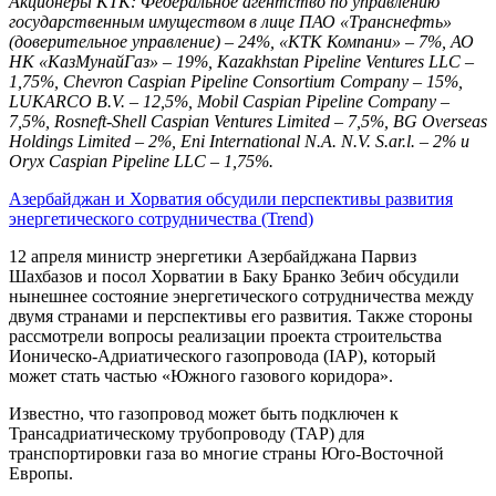
Акционеры КТК: Федеральное агентство по управлению
государственным имуществом в лице ПАО «Транснефть»
(доверительное управление) – 24%, «КТК Компани» – 7%, АО
НК «КазМунайГаз» – 19%, Kazakhstan Pipeline Ventures LLC –
1,75%, Chevron Caspian Pipeline Consortium Company – 15%,
LUKARCO B.V. – 12,5%, Mobil Caspian Pipeline Company –
7,5%, Rosneft-Shell Caspian Ventures Limited – 7,5%, BG Overseas
Holdings Limited – 2%, Eni International N.A. N.V. S.ar.l. – 2% и
Oryx Caspian Pipeline LLC – 1,75%.
Азербайджан и Хорватия обсудили перспективы развития
энергетического сотрудничества (Trend)
12 апреля министр энергетики Азербайджана Парвиз
Шахбазов и посол Хорватии в Баку Бранко Зебич обсудили
нынешнее состояние энергетического сотрудничества между
двумя странами и перспективы его развития. Также стороны
рассмотрели вопросы реализации проекта строительства
Ионическо-Адриатического газопровода (IAP), который
может стать частью «Южного газового коридора».
Известно, что газопровод может быть подключен к
Трансадриатическому трубопроводу (ТАР) для
транспортировки газа во многие страны Юго-Восточной
Европы.