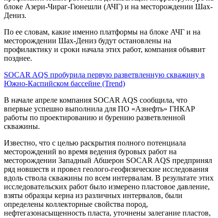
блоке Азери-Чираг-Гюнешли (АЧГ) и на месторождении Шах-
Дениз.
По ее словам, какие именно платформы на блоке АЧГ и на
месторождении Шах-Дениз будут остановлены на
профилактику и сроки начала этих работ, компания объявит
позднее.
SOCAR AQS пробурила первую разветвленную скважину в
Южно-Каспийском бассейне (Trend)
В начале апреле компания SOCAR AQS сообщила, что
впервые успешно выполнила для ПО «Азнефть» ГНКАР
работы по проектированию и бурению разветвленной
скважины.
Известно, что с целью раскрытия полного потенциала
месторождений во время ведения буровых работ на
месторождении Западный Абшерон SOCAR AQS предпринял
ряд новшеств и провел геолого-геофизические исследования
вдоль ствола скважины по всем интервалам. В результате этих
исследовательских работ было измерено пластовое давление,
взяты образцы керна из различных интервалов, были
определены коллекторные свойства пород,
нефтегазонасыщенность пласта, уточнены залегание пластов,