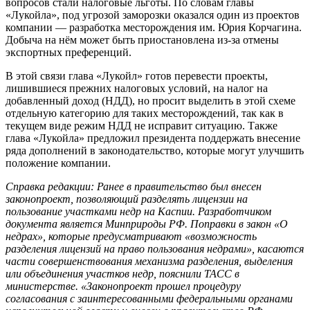
вопросов стали налоговые льготы. По словам главы
«Лукойла», под угрозой заморозки оказался один из проектов
компании — разработка месторождения им. Юрия Корчагина.
Добыча на нём может быть приостановлена из-за отмены
экспортных преференций.
В этой связи глава «Лукойл» готов перевести проекты,
лишившиеся прежних налоговых условий, на налог на
добавленный доход (НДД), но просит выделить в этой схеме
отдельную категорию для таких месторождений, так как в
текущем виде режим НДД не исправит ситуацию. Также
глава «Лукойла» предложил президента поддержать внесение
ряда дополнений в законодательство, которые могут улучшить
положение компании.
Справка редакции: Ранее в правительство был внесен
законопроект, позволяющий разделять лицензии на
пользование участками недр на Каспии. Разработчиком
документа является Минприроды РФ. Поправки в закон «О
недрах», которые предусматривают «возможность
разделения лицензий на право пользования недрами», касаются
части совершенствования механизма разделения, выделения
или объединения участков недр, пояснили ТАСС в
министерстве. «Законопроект прошел процедуру
согласования с заинтересованными федеральными органами