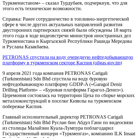
Туркменистаном» – сказал Турдубаев, подчеркнув, что для
этого есть технические возможности.
Справка: Ранее сотрудничество в топливно-энергетической
сфере в числе других актуальных направлений развития
двусторонних партнерских связей были обсуждены 18 марта
этого года в ходе видеовстречи министров иностранных дел
Туркменистана и Кыргызской Республики Рашида Мередова
и Руслана Казакбаева.
PETRONAS спустила на воду очередную нефтедобывающую
платформу в туркменском секторе Каспия (oilgas.gov.tm)
9 апреля 2021 года компания PETRONAS Carigali
(Turkmenistan) Sdn Bhd спустила на воду буровую
нефтедобывающую платформу GDDP-A («Garagol Deniz
Drilling Platform» – «Буровая платформа Гарагол-Дениз»).
Церемония состоялась на территории Цеха по сборке морских
металлоконструкций в поселке Киянлы на туркменском
побережье Каспия.
Главный исполнительный директор PETRONAS Carigali
(Turkmenistan) Sdn Bhd Руслан бин Абдул Гани по видеосвязи
из столицы Малайзии Куала-Лумпура поблагодарил
Государственный концерн «Туркменгаз», компанию ILK Insaat