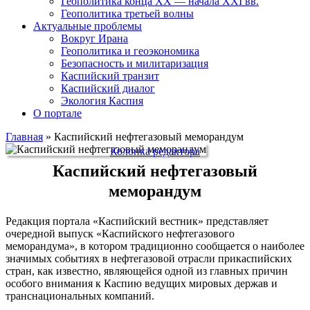
Геополитика конца XX — начала XXI вв.
Геополитика третьей волны
Актуальные проблемы
Вокруг Ирана
Геополитика и геоэкономика
Безопасность и милитаризация
Каспийский транзит
Каспийский диалог
Экология Каспия
О портале
Главная
»
Каспийский нефтегазовый меморандум
Колонка редактора
Каспийский нефтегазовый
меморандум
Редакция портала «Каспийский вестник» представляет
очередной выпуск «Каспийского нефтегазового
меморандума», в котором традиционно сообщается о наиболее
значимых событиях в нефтегазовой отрасли прикаспийских
стран, как известно, являющейся одной из главных причин
особого внимания к Каспию ведущих мировых держав и
транснациональных компаний.