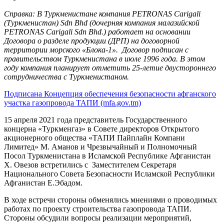
Справка: В Туркменистане компания PETRONAS Carigali
(Туркменистан) Sdn Bhd (дочерняя компания малазийской
PETRONAS Carigali Sdn Bhd.) работает на основании
Договора о разделе продукции (ДРП) на договорной
территории морского «Блока-1». Договор подписан с
правительством Туркменистана в июле 1996 года. В этом
году компания планирует отметить 25-летие двустороннего
сотрудничества с Туркменистаном.
Подписана Концепция обеспечения безопасности афганского
участка газопровода ТАПИ (mfa.gov.tm)
15 апреля 2021 года представитель Государственного
концерна «Туркменгаз» в Совете директоров Открытого
акционерного общества «ТАПИ Пайплайн Компани
Лимитед» М. Аманов и Чрезвычайный и Полномочный
Посол Туркменистана в Исламской Республике Афганистан
Х. Овезов встретились с Заместителем Секретаря
Национального Совета Безопасности Исламской Республики
Афганистан Е.Эбадом.
В ходе встречи стороны обменялись мнениями о проводимых
работах по проекту строительства газопровода ТАПИ.
Стороны обсудили вопросы реализации мероприятий,