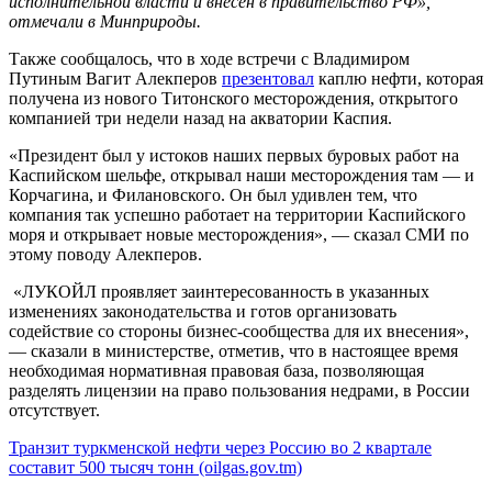
исполнительной власти и внесен в правительство РФ»,
отмечали в Минприроды.
Также сообщалось, что в ходе встречи с Владимиром
Путиным Вагит Алекперов
презентовал
каплю нефти, которая
получена из нового Титонского месторождения, открытого
компанией три недели назад на акватории Каспия.
«Президент был у истоков наших первых буровых работ на
Каспийском шельфе, открывал наши месторождения там — и
Корчагина, и Филановского. Он был удивлен тем, что
компания так успешно работает на территории Каспийского
моря и открывает новые месторождения», — сказал СМИ по
этому поводу Алекперов.
«ЛУКОЙЛ проявляет заинтересованность в указанных
изменениях законодательства и готов организовать
содействие со стороны бизнес-сообщества для их внесения»,
— сказали в министерстве, отметив, что в настоящее время
необходимая нормативная правовая база, позволяющая
разделять лицензии на право пользования недрами, в России
отсутствует.
Транзит туркменской нефти через Россию во 2 квартале
составит 500 тысяч тонн (oilgas.gov.tm)