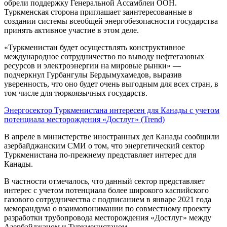
обрели поддержку Генеральной Ассамблеи ООН.
Туркменская сторона приглашает заинтересованные в
создании системы всеобщей энергобезопасности государства
принять активное участие в этом деле.
«Туркменистан будет осуществлять конструктивное
международное сотрудничество по выводу нефтегазовых
ресурсов и электроэнергии на мировые рынки» —
подчеркнул Гурбангулы Бердымухамедов, выразив
уверенность, что оно будет очень выгодным для всех стран, в
том числе для тюркоязычных государств.
Энергосектор Туркменистана интересен для Канады с учетом
потенциала месторождения «Достлуг» (Trend)
В апреле в министерстве иностранных дел Канады сообщили
азербайджанским СМИ о том, что энергетический сектор
Туркменистана по-прежнему представляет интерес для
Канады.
В частности отмечалось, что данный сектор представляет
интерес с учетом потенциала более широкого каспийского
газового сотрудничества с подписанием в январе 2021 года
меморандума о взаимопонимании по совместному проекту
разработки трубопровода месторождения «Достлуг» между
Азербайджаном и Туркменистаном.