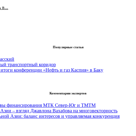
в...
Популярные статьи
асский
вый транспортный коридор
итоги конференции «Нефть и газ Каспия» в Баку
Комментарии экспертов
тивы финансирования МТК Север-Юг и ТМТМ
Азии – взгляд Джавлона Вахабова на многовекторность
ьной Азии: баланс интересов и управляемая конкуренция