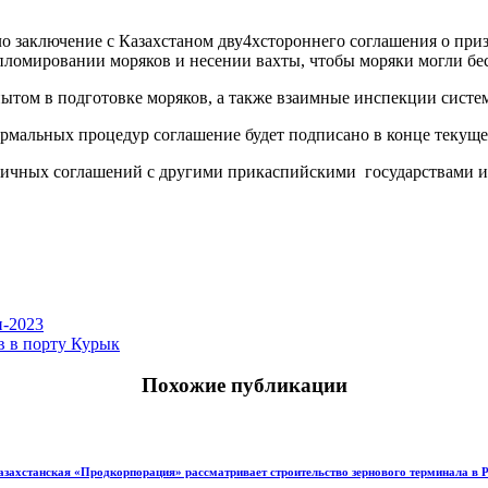
о заключение с Казахстаном дву4хстороннего соглашения о при
омировании моряков и несении вахты, чтобы моряки могли бесп
ытом в подготовке моряков, а также взаимные инспекции систе
рмальных процедур соглашение будет подписано в конце текуще
огичных соглашений с другими прикаспийскими государствами и
и-2023
в в порту Курык
Похожие публикации
азахстанская «Продкорпорация» рассматривает строительство зернового терминала в 