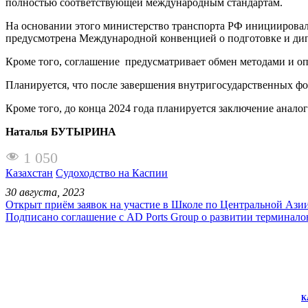
полностью соответствующей международным стандартам.
На основании этого министерство транспорта РФ инициировал
предусмотрена Международной конвенцией о подготовке и дипл
Кроме того, соглашение предусматривает обмен методами и оп
Планируется, что после завершения внутригосударственных фо
Кроме того, до конца 2024 года планируется заключение анал
Наталья БУТЫРИНА
1 050
Казахстан
Судоходство на Каспии
30 августа, 2023
Открыт приём заявок на участие в Школе по Центральной Ази
Подписано соглашение с AD Ports Group о развитии терминало
К