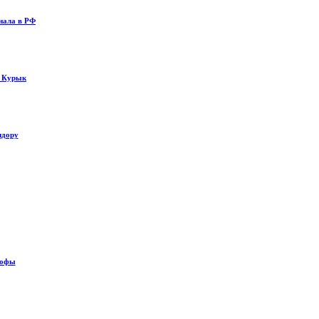
нала в РФ
у Курык
идору
рофы