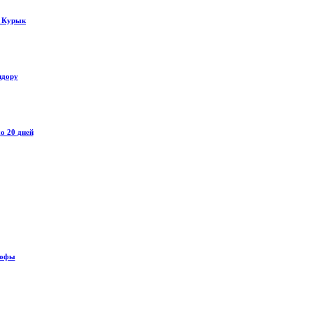
у Курык
идору
о 20 дней
рофы