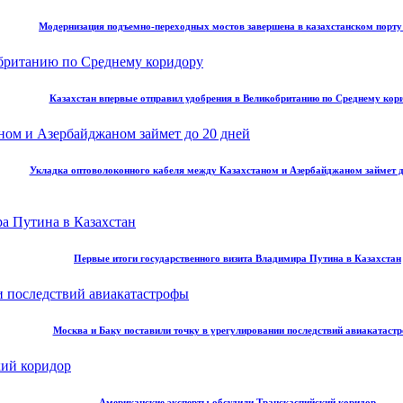
Модернизация подъемно-переходных мостов завершена в казахстанском порт
Казахстан впервые отправил удобрения в Великобританию по Среднему кор
Укладка оптоволоконного кабеля между Казахстаном и Азербайджаном займет д
Первые итоги государственного визита Владимира Путина в Казахстан
Москва и Баку поставили точку в урегулировании последствий авиакатаст
Американские эксперты обсудили Транскаспийский коридор