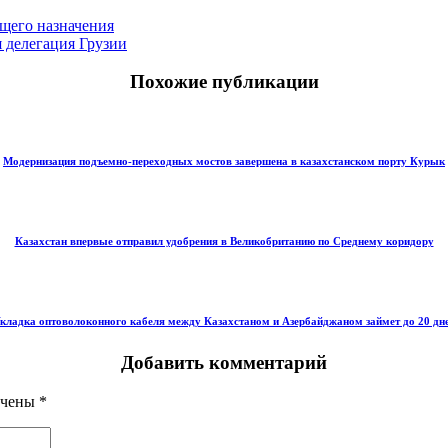
бщего назначения
 делегация Грузии
Похожие публикации
Модернизация подъемно-переходных мостов завершена в казахстанском порту Курык
Казахстан впервые отправил удобрения в Великобританию по Среднему коридору
кладка оптоволоконного кабеля между Казахстаном и Азербайджаном займет до 20 дн
Добавить комментарий
ечены
*