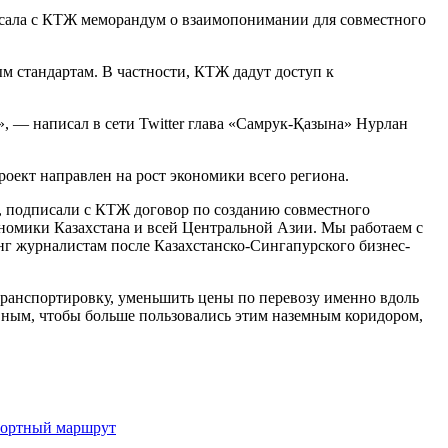
писала с КТЖ меморандум о взаимопонимании для совместного
м стандартам. В частности, КТЖ дадут доступ к
, — написал в сети Twitter глава «Самрук-Қазына» Нурлан
кт направлен на рост экономики всего региона.
н, подписали с КТЖ договор по созданию совместного
кономики Казахстана и всей Центральной Азии. Мы работаем с
нг журналистам после Казахстанско-Сингапурского бизнес-
транспортировку, уменьшить цены по перевозу именно вдоль
ивным, чтобы больше пользовались этим наземным коридором,
портный маршрут