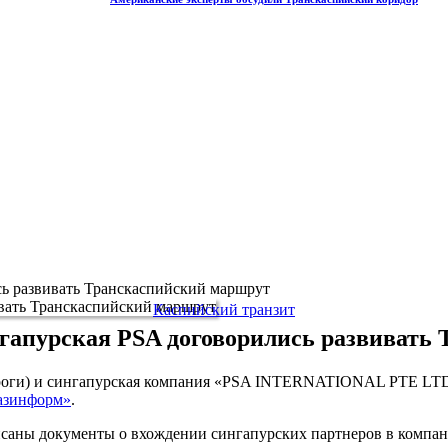
сь развивать Транскаспийский маршрут
Каспийский транзит
гапурская PSA договорились развивать
ороги) и сингапурская компания «PSA INTERNATIONAL PTE LTD
зинформ»
.
исаны документы о вхождении сингапурских партнеров в компа