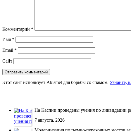
Комментарий
*
Имя
*
Email
*
Сайт
Этот сайт использует Akismet для борьбы со спамом.
Узнайте, 
На Каспии проведены учения по ликвидации раз
7 августа, 2026
Модернизация подъемно-переходных мостов зав