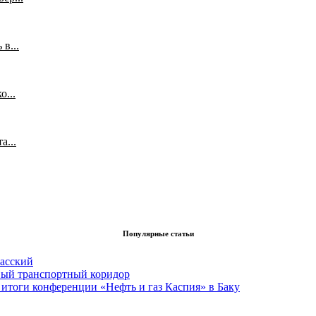
в...
...
а...
Популярные статьи
асский
вый транспортный коридор
итоги конференции «Нефть и газ Каспия» в Баку