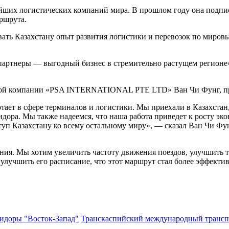
пнейших логистических компаний мира. В прошлом году она под
ршрута.
ать Казахстану опыт развития логистики и перевозок по мировы
партнеры — выгодный бизнес в стремительно растущем регионе»
ой компании «PSA INTERNATIONAL PTE LTD» Ван Чи Фунг, прое
тает в сфере терминалов и логистики. Мы приехали в Казахста
ридора. Мы также надеемся, что наша работа приведет к росту э
уп Казахстану ко всему остальному миру», — сказал Ван Чи Фу
ния. Мы хотим увеличить частоту движения поездов, улучшить 
улучшить его расписание, что этот маршрут стал более эффект
идоры "Восток-Запад"
Транскаспийский международный транс