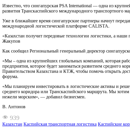
Известно, что сингапурская PSA International — одна из кру
развития Транскаспийского международного транспортного ма
Уже в ближайшее время сингапурские партнеры начнут передав
международной логистической платформе CALISTA.
«Казахстан получит передовые технологии логистики, а наши 
Жакупов
Как сообщил Региональный генеральный директор сингапурск
«Мы – одна из крупнейших глобальных компаний, которая рабо
предприятия, которое будет заниматься развитием среднего ко
Правительством Казахстана и КТЖ, чтобы помочь открыть дост
форума.
«Мы планируем инвестировать в логистические активы и реше
среднего коридора или Транскаспийского маршрута. Мы хотим 
нежели морским», — добавил бизнесмен.
В. Антонов
939
Казахстан
Каспийская транспортная логистика
Каспийские кор