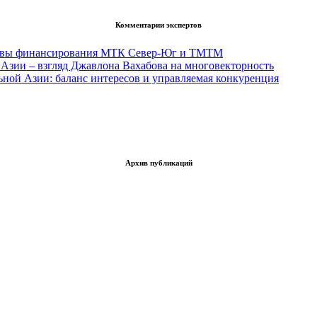
Комментарии экспертов
тивы финансирования МТК Север-Юг и ТМТМ
Азии – взгляд Джавлона Вахабова на многовекторность
ьной Азии: баланс интересов и управляемая конкуренция
Архив публикаций