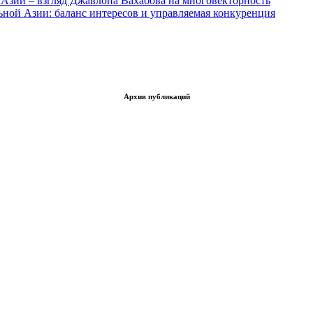
Азии – взгляд Джавлона Вахабова на многовекторность
ьной Азии: баланс интересов и управляемая конкуренция
Архив публикаций