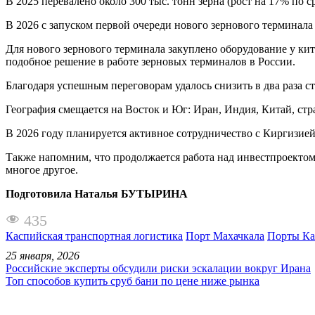
В 2025 перевалено около 300 тыс. тонн зерна (рост на 17% по 
В 2026 с запуском первой очереди нового зернового терминал
Для нового зернового терминала закуплено оборудование у ки
подобное решение в работе зерновых терминалов в России.
Благодаря успешным переговорам удалось снизить в два раза 
География смещается на Восток и Юг: Иран, Индия, Китай, ст
В 2026 году планируется активное сотрудничество с Киргизие
Также напомним, что продолжается работа над инвестпроектом
многое другое.
Подготовила Наталья БУТЫРИНА
435
Каспийская транспортная логистика
Порт Махачкала
Порты Ка
25 января, 2026
Российские эксперты обсудили риски эскалации вокруг Ирана
Топ способов купить сруб бани по цене ниже рынка