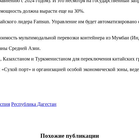
сравнению с 2024 годом). И это несмотря на государственный зап
а мощность должна вырасти еще на 30%.
тайского лидера Famsun. Управление им будет автоматизировано
стоимость мультимодальной перевозки контейнера из Мумбаи (И
раны Средней Азии.
й, Казахстаном и Туркменистаном для переключения китайских г
 «Сухой порт» и организацией особой экономической зоны, веде
спия
Республика Дагестан
Похожие публикации