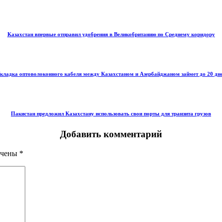
Казахстан впервые отправил удобрения в Великобританию по Среднему коридору
кладка оптоволоконного кабеля между Казахстаном и Азербайджаном займет до 20 дн
Пакистан предложил Казахстану использовать свои порты для транзита грузов
Добавить комментарий
ечены
*