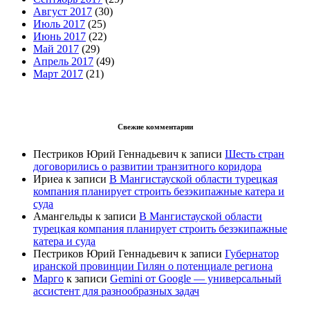
Август 2017
(30)
Июль 2017
(25)
Июнь 2017
(22)
Май 2017
(29)
Апрель 2017
(49)
Март 2017
(21)
Свежие комментарии
Пестриков Юрий Геннадьевич
к записи
Шесть стран
договорились о развитии транзитного коридора
Ириеа
к записи
В Мангистауской области турецкая
компания планирует строить безэкипажные катера и
суда
Амангельды
к записи
В Мангистауской области
турецкая компания планирует строить безэкипажные
катера и суда
Пестриков Юрий Геннадьевич
к записи
Губернатор
иранской провинции Гилян о потенциале региона
Марго
к записи
Gemini от Google — универсальный
ассистент для разнообразных задач