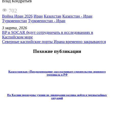
Влад Кондратьев
702
Война Иран 2026
Иран
Казахстан
Казахстан - Иран
Туркменистан
Туркменистан - Иран
3 марта, 2026
BP и SOCAR будут сотрудничать в исследованиях в
Каспийском море
Северные каспийские порты Ирана временно закрываются
Похожие публикации
Казахстанская «Продкорпорация» рассматривает строительство зернового
терминала в РФ
На Каспии проведены учения по ликвидации разлива нефти и чрезвычайных
ситуаций