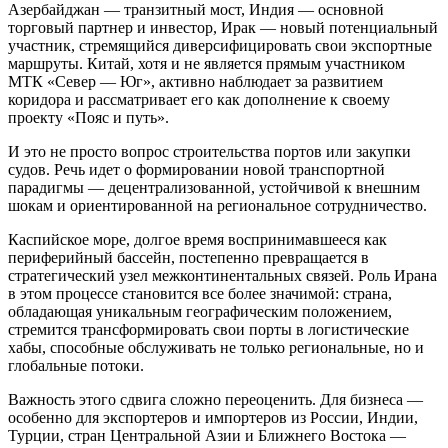
Азербайджан — транзитный мост, Индия — основной
торговый партнер и инвестор, Ирак — новый потенциальный
участник, стремящийся диверсифицировать свои экспортные
маршруты. Китай, хотя и не является прямым участником
МТК «Север — Юг», активно наблюдает за развитием
коридора и рассматривает его как дополнение к своему
проекту «Пояс и путь».
И это не просто вопрос строительства портов или закупки
судов. Речь идет о формировании новой транспортной
парадигмы — децентрализованной, устойчивой к внешним
шокам и ориентированной на региональное сотрудничество.
Каспийское море, долгое время воспринимавшееся как
периферийный бассейн, постепенно превращается в
стратегический узел межконтинентальных связей. Роль Ирана
в этом процессе становится все более значимой: страна,
обладающая уникальным географическим положением,
стремится трансформировать свои порты в логистические
хабы, способные обслуживать не только региональные, но и
глобальные потоки.
Важность этого сдвига сложно переоценить. Для бизнеса —
особенно для экспортеров и импортеров из России, Индии,
Турции, стран Центральной Азии и Ближнего Востока —