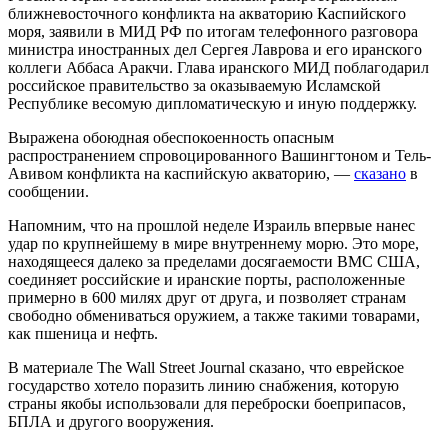
ближневосточного конфликта на акваторию Каспийского
моря, заявили в МИД РФ по итогам телефонного разговора
министра иностранных дел Сергея Лаврова и его иранского
коллеги Аббаса Аракчи. Глава иранского МИД поблагодарил
российское правительство за оказываемую Исламской
Республике весомую дипломатическую и иную поддержку.
Выражена обоюдная обеспокоенность опасным
распространением спровоцированного Вашингтоном и Тель-
Авивом конфликта на каспийскую акваторию, —
сказано
в
сообщении.
Напомним, что на прошлой неделе Израиль впервые нанес
удар по крупнейшему в мире внутреннему морю. Это море,
находящееся далеко за пределами досягаемости ВМС США,
соединяет российские и иранские порты, расположенные
примерно в 600 милях друг от друга, и позволяет странам
свободно обмениваться оружием, а также такими товарами,
как пшеница и нефть.
В материале The Wall Street Journal сказано, что еврейское
государство хотело поразить линию снабжения, которую
страны якобы использовали для переброски боеприпасов,
БПЛА и другого вооружения.