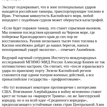
Эксперт подчеркивает, что в зоне потенциальных ударов
находятся российские танкеры, транспортирующие топливо в
Иран. Учитывая замкнутость Каспийского моря, любой
инцидент с подобным судном может обернуться катастрофой.
«Если будет поражен танкер, это станет серьезным вызовом.
Мы помним последствия крушений на Черном море, где
побережье Краснодарского края до сих пор не
восстановилось. Разлив нескольких тысяч тонн топлива в
Каспии неизбежно дойдет до наших берегов, нанося
непоправимый ущерб экологии», – отмечает Акимбеков.
Ведущий научный сотрудник Института международных
исследований МГИМО МИД России Александр Князев не так
оптимистично настроен. Он считает, что «после израильского
удара по иранскому порту Энзели Каспийский регион
становится еще одним театром военных действий, а все
прикаспийские государства – прифронтовыми».
«Но тут возникает некоторое противоречие с интересами
США. Втягивание Азербайджана в войну мгновенно ставит
крест не только на «маршруте Трампа», он же Зангезурский
коридор, но и на всей идее «Срединного коридора»,
предполагающего устойчивые связи стран Центральной Азии