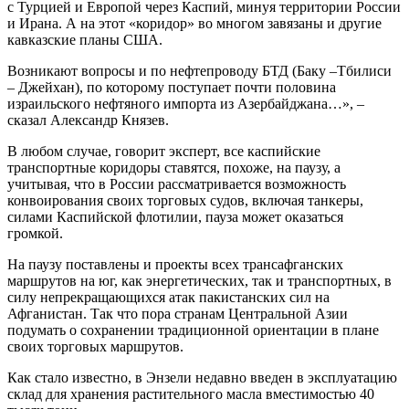
с Турцией и Европой через Каспий, минуя территории России
и Ирана. А на этот «коридор» во многом завязаны и другие
кавказские планы США.
Возникают вопросы и по нефтепроводу БТД (Баку –Тбилиси
– Джейхан), по которому поступает почти половина
израильского нефтяного импорта из Азербайджана…», –
сказал Александр Князев.
В любом случае, говорит эксперт, все каспийские
транспортные коридоры ставятся, похоже, на паузу, а
учитывая, что в России рассматривается возможность
конвоирования своих торговых судов, включая танкеры,
силами Каспийской флотилии, пауза может оказаться
громкой.
На паузу поставлены и проекты всех трансафганских
маршрутов на юг, как энергетических, так и транспортных, в
силу непрекращающихся атак пакистанских сил на
Афганистан. Так что пора странам Центральной Азии
подумать о сохранении традиционной ориентации в плане
своих торговых маршрутов.
Как стало известно, в Энзели недавно введен в эксплуатацию
склад для хранения растительного масла вместимостью 40