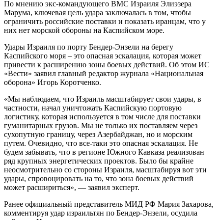
По мнению экс-командующего ВМС Израиля Элиэзера
Марума, ключевая цель удара заключалась в том, чтобы
ограничить российские поставки и показать иранцам, что у
них нет морской обороны на Каспийском море.
Удары Израиля по порту Бендер-Энзели на берегу
Каспийского моря – это опасная эскалация, которая может
привести к расширению зоны боевых действий. Об этом ИС
«Вести» заявил главный редактор журнала «Национальная
оборона» Игорь Коротченко.
«Мы наблюдаем, что Израиль масштабирует свои удары, в
частности, начал уничтожать Каспийскую портовую
логистику, которая используется в том числе для поставки
гуманитарных грузов. Мы не только их поставляем через
сухопутную границу, через Азербайджан, но и морским
путем. Очевидно, что все-таки это опасная эскалация. Не
будем забывать, что в регионе Южного Кавказа реализован
ряд крупных энергетических проектов. Было бы крайне
неосмотрительно со стороны Израиля, масштабируя вот эти
удары, спровоцировать на то, что зона боевых действий
может расшириться», — заявил эксперт.
Ранее официальный представитель МИД РФ Мария Захарова,
комментируя удар израильтян по Бендер-Энзели, осудила