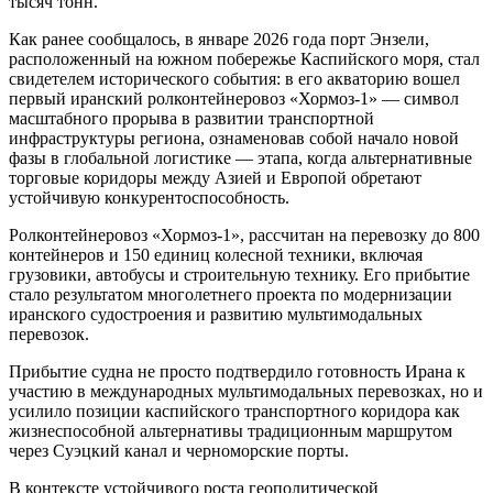
тысяч тонн.
Как ранее сообщалось, в январе 2026 года порт Энзели,
расположенный на южном побережье Каспийского моря, стал
свидетелем исторического события: в его акваторию вошел
первый иранский ролконтейнеровоз «Хормоз-1» — символ
масштабного прорыва в развитии транспортной
инфраструктуры региона, ознаменовав собой начало новой
фазы в глобальной логистике — этапа, когда альтернативные
торговые коридоры между Азией и Европой обретают
устойчивую конкурентоспособность.
Ролконтейнеровоз «Хормоз-1», рассчитан на перевозку до 800
контейнеров и 150 единиц колесной техники, включая
грузовики, автобусы и строительную технику. Его прибытие
стало результатом многолетнего проекта по модернизации
иранского судостроения и развитию мультимодальных
перевозок.
Прибытие судна не просто подтвердило готовность Ирана к
участию в международных мультимодальных перевозках, но и
усилило позиции каспийского транспортного коридора как
жизнеспособной альтернативы традиционным маршрутом
через Суэцкий канал и черноморские порты.
В контексте устойчивого роста геополитической