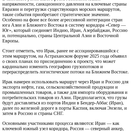
напряженности, санкционного давления на ключевые страны
Евразии и перегрузки существующих морских маршрутов,
такие события приобретают стратегическое значение.
Особенно на фоне все более агрессивной интеграции стран
юга Азии и Ближнего Востока в систему коридора «Север —
Юг», который соединяет Индию, Иран, Азербайджан, Россию
и, потенциально, страны Центральной Азии и Восточной
Европы.
Стоит отметить, что Ирак, ранее не ассоциировавшийся с
этим маршрутом, на Астраханском форуме 2025 года объявил
о своих планах по присоединению к проекту, что может
кардинально изменить географию грузопотоков и
перераспределить логистические потоки на Ближнем Востоке.
Ирак намерен использовать маршрут через Иран и Россию для
экспорта нефти, газа, сельскохозяйственной продукции и
промышленных товаров, а также для импорта оборудования и
потребительских товаров из Азии. Предполагается, что грузы
будут доставляться из портов Индии в Бендер-Аббас (Иран),
далее по железной дороге в порты Каспия, включая Энзели, и
затем в Россию и страны СНГ.
Основными участниками процесса являются: Иран — как
ключевой южный узел коридора, Россия — северный анкер,