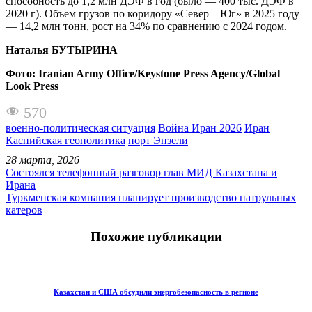
способность до 1,2 млн ДЭФ в год (было — 400 тыс. ДЭФ в
2020 г). Объем грузов по коридору «Север – Юг» в 2025 году
— 14,2 млн тонн, рост на 34% по сравнению с 2024 годом.
Наталья
БУТЫРИНА
Фото
: Iranian Army Office/Keystone Press Agency/Global
Look Press
570
военно-политическая ситуация
Война Иран 2026
Иран
Каспийская геополитика
порт Энзели
28 марта, 2026
Состоялся телефонный разговор глав МИД Казахстана и
Ирана
Туркменская компания планирует производство патрульных
катеров
Похожие публикации
Казахстан и США обсудили энергобезопасность в регионе