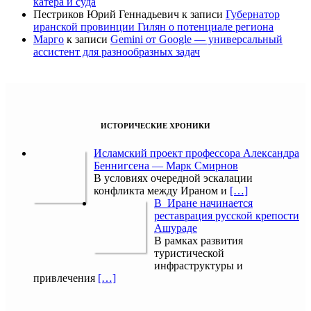
катера и суда
Пестриков Юрий Геннадьевич
к записи
Губернатор
иранской провинции Гилян о потенциале региона
Марго
к записи
Gemini от Google — универсальный
ассистент для разнообразных задач
ИСТОРИЧЕСКИЕ ХРОНИКИ
Исламский проект профессора Александра
Беннигсена — Марк Смирнов
В условиях очередной эскалации
конфликта между Ираном и
[…]
В Иране начинается
реставрация русской крепости
Ашураде
В рамках развития
туристической
инфраструктуры и
привлечения
[…]