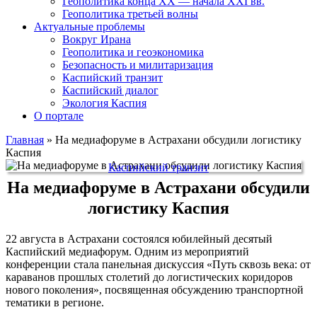
Геополитика конца XX — начала XXI вв.
Геополитика третьей волны
Актуальные проблемы
Вокруг Ирана
Геополитика и геоэкономика
Безопасность и милитаризация
Каспийский транзит
Каспийский диалог
Экология Каспия
О портале
Главная
»
На медиафоруме в Астрахани обсудили логистику
Каспия
Каспийский транзит
На медиафоруме в Астрахани обсудили
логистику Каспия
22 августа в Астрахани состоялся юбилейный десятый
Каспийский медиафорум. Одним из мероприятий
конференции стала панельная дискуссия «Путь сквозь века: от
караванов прошлых столетий до логистических коридоров
нового поколения», посвященная обсуждению транспортной
тематики в регионе.