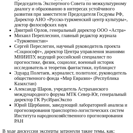
Председатель Экспертного Совета по межкультурному
диалогу и образованию в интересах устойчивого
развития при заместителе Председателя Госдумы РФ,
Директор АНО «Русско-туркменский центр культуры»,
доктор философских наук
Дмитрий Орлов, генеральный директор ООО «Астра»
Михаил Переплеснин, главный редактор журнала
«Туркменистан»
Сергей Переслегин, научный руководитель проекта
«Социософт», директор Центра управления знаниями
МНИИПУ, ведущий российский специалист по
прогностике, физик, социолог, военный историк
исследователь и теоретик фантастики, публицист
Эдуард Полетаев, журналист, политолог, руководитель
общественного фонда «Мир Евразии» (Республика
Казахстан)
Александр Шаров, учредитель Астраханского
международного форума МТК Север-Юг, генеральный
директор ГК РусИранЭкспо
Юрий Щербанин, заведующий лабораторией анализа и
прогнозирования транспортно-логистических систем
Института народнохозяйственного прогнозирования
РАН
В ходе дискуссии эксперты затронули такие темы, как: