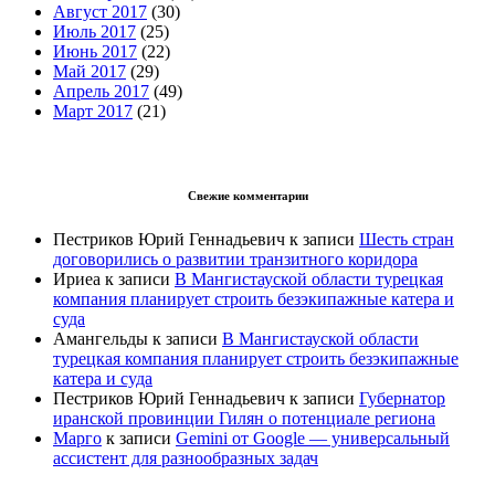
Август 2017
(30)
Июль 2017
(25)
Июнь 2017
(22)
Май 2017
(29)
Апрель 2017
(49)
Март 2017
(21)
Свежие комментарии
Пестриков Юрий Геннадьевич
к записи
Шесть стран
договорились о развитии транзитного коридора
Ириеа
к записи
В Мангистауской области турецкая
компания планирует строить безэкипажные катера и
суда
Амангельды
к записи
В Мангистауской области
турецкая компания планирует строить безэкипажные
катера и суда
Пестриков Юрий Геннадьевич
к записи
Губернатор
иранской провинции Гилян о потенциале региона
Марго
к записи
Gemini от Google — универсальный
ассистент для разнообразных задач