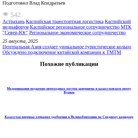
Подготовил Влад Кондратьев
542
Астрахань
Каспийская транспортная логистика
Каспийский
медиафорум
Каспийское региональное сотрудничество
МТК
"Север-Юг"
Региональное экономическое сотрудничество
25 августа, 2025
Центральная Азия создает уникальное туристическое кольцо
Обсуждено подключение китайской компании к ТМТМ
Похожие публикации
Модернизация подъемно-переходных мостов завершена в казахстанском порту
Курык
Казахстан впервые отправил удобрения в Великобританию по Среднему коридору