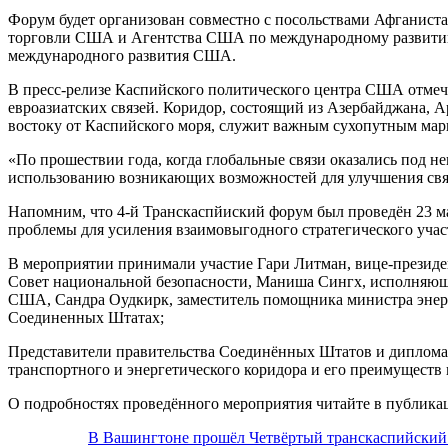
Форум будет организован совместно с посольствами Афганиста
торговли США и Агентства США по международному развитию
международного развития США.
В пресс-релизе Каспийского политического центра США отмечае
евроазиатских связей. Коридор, состоящий из Азербайджана, А
востоку от Каспийского моря, служит важным сухопутным ма
«По прошествии года, когда глобальные связи оказались под 
использованию возникающих возможностей для улучшения свя
Напомним, что 4-й Транскаспйиский форум был проведён 23 ма
проблемы для усиления взаимовыгодного стратегического учас
В мероприятии принимали участие Гари Литман, вице-президе
Совет национальной безопасности, Маниша Сингх, исполняющи
США, Сандра Оудкирк, заместитель помощника министра энерг
Соединенных Штатах;
Представители правительства Соединённых Штатов и дипломат
транспортного и энергетического коридора и его преимуществ 
О подробностях проведённого мероприятия читайте в публика
В Вашингтоне прошёл Четвёртый транскаспийский