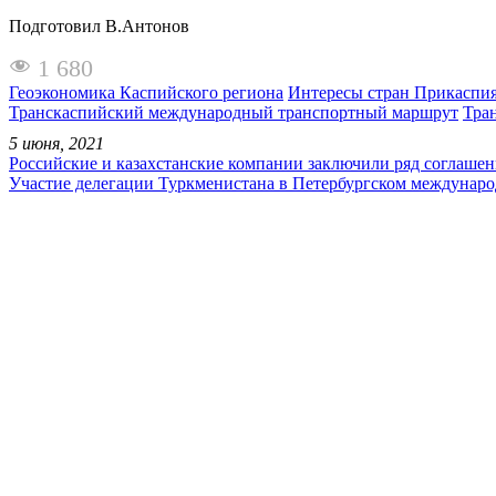
Подготовил В.Антонов
1 680
Геоэкономика Каспийского региона
Интересы стран Прикаспи
Транскаспийский международный транспортный маршрут
Тра
5 июня, 2021
Российские и казахстанские компании заключили ряд соглаш
Участие делегации Туркменистана в Петербургском междунар