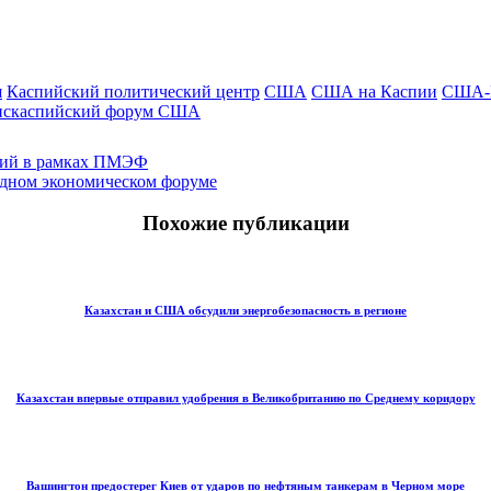
я
Каспийский политический центр
США
США на Каспии
США-Ц
нскаспийский форум США
ений в рамках ПМЭФ
одном экономическом форуме
Похожие публикации
Казахстан и США обсудили энергобезопасность в регионе
Казахстан впервые отправил удобрения в Великобританию по Среднему коридору
Вашингтон предостерег Киев от ударов по нефтяным танкерам в Черном море