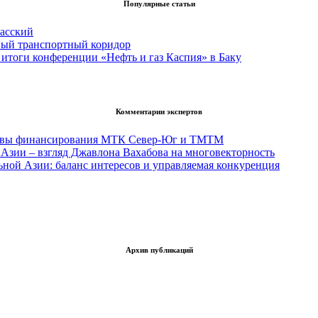
Популярные статьи
асский
вый транспортный коридор
итоги конференции «Нефть и газ Каспия» в Баку
Комментарии экспертов
тивы финансирования МТК Север-Юг и ТМТМ
Азии – взгляд Джавлона Вахабова на многовекторность
ьной Азии: баланс интересов и управляемая конкуренция
Архив публикаций