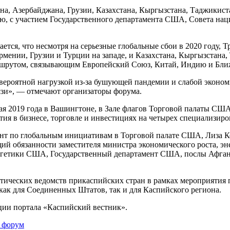
на, Азербайджана, Грузии, Казахстана, Кыргызстана, Таджикист
, с участием Государственного департамента США, Совета на
тся, что несмотря на серьезные глобальные сбои в 2020 году, 
рмении, Грузии и Турции на западе, и Казахстана, Кыргызстана
ршрутом, связывающим Европейский Союз, Китай, Индию и Бли
невероятной нагрузкой из-за бушующей пандемии и слабой эконо
зи», — отмечают организаторы форума.
я 2019 года в Вашингтоне, в Зале флагов Торговой палаты США
тия в бизнесе, торговле и инвестициях на четырех специализир
нт по глобальным инициативам в Торговой палате США, Лиза К
й обязанности заместителя министра экономического роста, эн
етики США, Государственный департамент США, послы Афганист
ических ведомств прикаспийских стран в рамках мероприятия 
как для Соединенных Штатов, так и для Каспийского региона.
ции портала «Каспийский вестник».
 форум