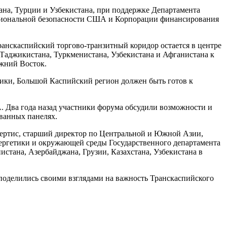
ана, Турции и Узбекистана, при поддержке Департамента
циональной безопасности США и Корпорации финансирования
Транскаспийский торгово-транзитный коридор остается в центре
, Таджикистана, Туркменистана, Узбекистана и Афганистана к
жний Восток.
мики, Большой Каспийский регион должен быть готов к
. Два года назад участники форума обсудили возможности и
ованных панелях.
ертис, старший директор по Центральной и Южной Азии,
ергетики и окружающей среды Государственного департамента
ана, Азербайджана, Грузии, Казахстана, Узбекистана в
поделились своими взглядами на важность Транскаспийского