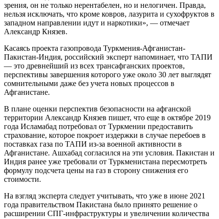
зрения, он не только нерентабелен, но и нелогичен. Правда,
нельзя исключать, что кроме ковров, лазурита и сухофруктов в
западном направлении идут и наркотики», — отмечает
Александр Князев.
Касаясь проекта газопровода Туркмения-Афганистан-
Пакистан-Индия, российский эксперт напоминает, что ТАПИ
— это древнейший из всех трансафганских проектов,
перспективы завершения которого уже около 30 лет выглядят
сомнительными даже без учета новых процессов в
Афганистане.
В плане оценки перспектив безопасности на афганской
территории Александр Князев пишет, что еще в октябре 2019
года Исламабад потребовал от Туркмении предоставить
страхование, которое покроет издержки в случае перебоев в
поставках газа по ТАПИ из-за военной активности в
Афганистане. Ашхабад согласился на эти условия. Пакистан и
Индия ранее уже требовали от Туркменистана пересмотреть
формулу подсчета цены на газ в сторону снижения его
стоимости.
На взгляд эксперта следует учитывать, что уже в июне 2021
года правительством Пакистана было принято решение о
расширении СПГ-инфраструктуры и увеличении количества