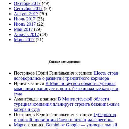
Октябрь 2017
(49)
Сентябрь 2017
(29)
Август 2017
(30)
Июль 2017
(25)
Июнь 2017
(22)
Май 2017
(29)
Апрель 2017
(49)
Март 2017
(21)
Свежие комментарии
Пестриков Юрий Геннадьевич
к записи
Шесть стран
договорились о развитии транзитного коридора
Ириеа
к записи
В Мангистауской области турецкая
компания планирует строить безэкипажные катера и
суда
Амангельды
к записи
В Мангистауской области
турецкая компания планирует строить безэкипажные
катера и суда
Пестриков Юрий Геннадьевич
к записи
Губернатор
иранской провинции Гилян о потенциале региона
Марго
к записи
Gemini от Google — универсальный