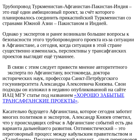
Трубопровод Туркменистан-Афганистан-Пакистан-Индия –
это ещё один амбициозный проект, за счёт которого
планировалось соединить прикаспийский Туркменистан со
странами Южной Азии – Пакистаном и Индией.
Однако у экспертов и ранее возникали большие вопросы к
безопасности этого трубопроводного проекта из-за ситуации
в Афганистане, а сегодня, когда ситуация в этой стране
существенно изменилась, перспективы у трансафганских
проектов выглядят ещё туманнее.
В связи с этим следует привести мнение авторитетного
эксперта по Афганистану, востоковеда, доктора
исторических наук, профессора Санкт-Петрбургского
госуниверситета Александра Алексеевича Князева. Свои
подходы он изложил в недавно опубликованной на сайте
ИАЦ МГУ статье под названием
«ХОРОШО ЗАБЫТЫЕ
ТРАНСАФГАНСКИЕ ПРОЕКТЫ»
.
Касательно будущего Афганистана, которое сегодня заботит
многих политиков и экспертов, Александр Князев отметил,
что у происходящих сейчас в Афганистане событий есть два
варианта дальнейшего развития. Оптимистический – это
переговорный процесс между кабульским правительством и
«Талибаном». Пессимистический вариант – срыв переговоров