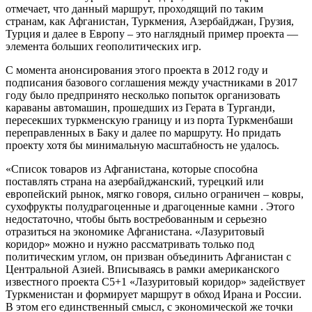
отмечает, что данный маршрут, проходящий по таким
странам, как Афганистан, Туркмения, Азербайджан, Грузия,
Турция и далее в Европу – это наглядный пример проекта —
элемента больших геополитических игр.
С момента анонсирования этого проекта в 2012 году и
подписания базового соглашения между участниками в 2017
году было предпринято несколько попыток организовать
караваны автомашин, прошедших из Герата в Турганди,
пересекших туркменскую границу и из порта Туркменбаши
переправленных в Баку и далее по маршруту. Но придать
проекту хотя бы минимальную масштабность не удалось.
«Список товаров из Афганистана, которые способна
поставлять страна на азербайджанский, турецкий или
европейский рынок, мягко говоря, сильно ограничен – ковры,
сухофрукты полудрагоценные и драгоценные камни . Этого
недостаточно, чтобы быть востребованным и серьезно
отразиться на экономике Афганистана. «Лазуритовый
коридор» можно и нужно рассматривать только под
политическим углом, он призван объединить Афганистан с
Центральной Азией. Вписываясь в рамки американского
известного проекта С5+1 «Лазуритовый коридор» задействует
Туркменистан и формирует маршрут в обход Ирана и России.
В этом его единственный смысл, с экономической же точки