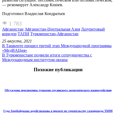
развития ситуации: пессимистическом или оптимистическом,
— резюмирует Александр Князев.
Подготовил Владислав Кондратьев
1 783
Афганистан
Афганистан-Центральная Азия
Лазуритовый
коридор
ТАПИ
Туркменистан-Афганистан
25 августа, 2021
В Ташкенте прошел третий этап Международной программы
«МедИАЦия»
В Туркменистане подвели итоги сотрудничества с
Международным институтом океана
Похожие публикации
Обсуждены перспективы туркмено-грузинского экономического взаимодействия
Суда Азербайджана задействованы в проекте по строительству газопровода ТАПИ