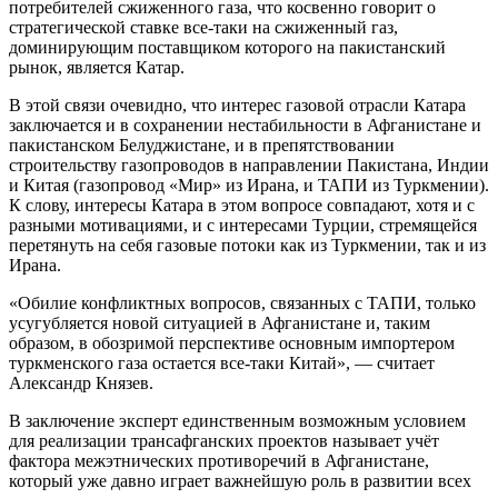
потребителей сжиженного газа, что косвенно говорит о
стратегической ставке все-таки на сжиженный газ,
доминирующим поставщиком которого на пакистанский
рынок, является Катар.
В этой связи очевидно, что интерес газовой отрасли Катара
заключается и в сохранении нестабильности в Афганистане и
пакистанском Белуджистане, и в препятствовании
строительству газопроводов в направлении Пакистана, Индии
и Китая (газопровод «Мир» из Ирана, и ТАПИ из Туркмении).
К слову, интересы Катара в этом вопросе совпадают, хотя и с
разными мотивациями, и с интересами Турции, стремящейся
перетянуть на себя газовые потоки как из Туркмении, так и из
Ирана.
«Обилие конфликтных вопросов, связанных с ТАПИ, только
усугубляется новой ситуацией в Афганистане и, таким
образом, в обозримой перспективе основным импортером
туркменского газа остается все-таки Китай», — считает
Александр Князев.
В заключение эксперт единственным возможным условием
для реализации трансафганских проектов называет учёт
фактора межэтнических противоречий в Афганистане,
который уже давно играет важнейшую роль в развитии всех