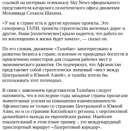
ссылкой на интервью телеканалу Sky News официального
представителя катарского политического офиса движения
Мохаммада Сохаила Шахина.
«У нас в стране есть и другие крупные проекты. Это
газопровод ТАПИ, проекты строительства железных дорог и
другие. Наше [политическое] крыло надеется, что работа по
их воплощению в жизнь будет начата», — сказал он.
По его словам, движение «Талибан» заинтересовано в
развитии бизнеса в стране, освоении ее природных богатств и
привлечении инвесторов для создания рабочих мест и
экономического развития. Он подчеркнул, что Афганистан
представляет собой стратегически значимый «мост между
Центральной и Южной Азией», и талибы хотели бы
использовать этот потенциал.
В связи с заявлением представителя Талибана следует
напомнить, что в последние годы западные страны прилагали
значительные усилия на повышении взаимосвязанности
Афганистана не только со странами Центральной и Южной
Азии, но и со странами Каспийского региона, с перспективой
дальнейшего выхода на европейские рынки. Наиболее
показательный в этом плане пример – это международный
транспортный маршрут «Лазуритовый коридор».