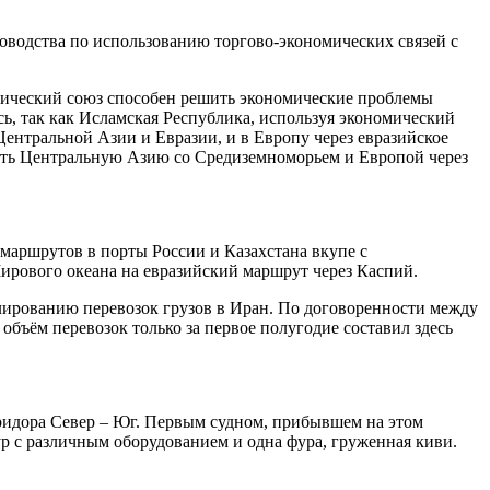
ководства по использованию торгово-экономических связей с
мический союз способен решить экономические проблемы
, так как Исламская Республика, используя экономический
Центральной Азии и Евразии, и в Европу через евразийское
нить Центральную Азию со Средиземноморьем и Европой через
 маршрутов в порты России и Казахстана вкупе с
ирового океана на евразийский маршрут через Каспий.
улированию перевозок грузов в Иран. По договоренности между
бъём перевозок только за первое полугодие составил здесь
ридора Север – Юг. Первым судном, прибывшем на этом
р с различным оборудованием и одна фура, груженная киви.