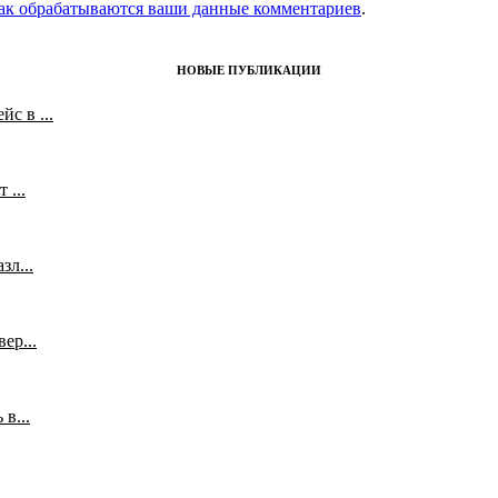
как обрабатываются ваши данные комментариев
.
НОВЫЕ ПУБЛИКАЦИИ
с в ...
 ...
л...
ер...
в...