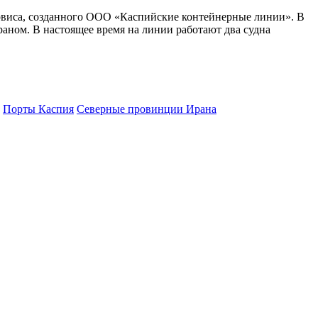
сервиса, созданного ООО «Каспийские контейнерные линии». В
аном. В настоящее время на линии работают два судна
Порты Каспия
Северные провинции Ирана