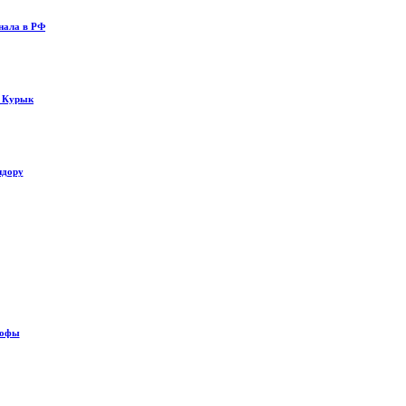
нала в РФ
у Курык
идору
рофы