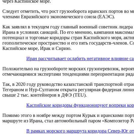
через Каспийское море.
Следует отметить, что рост грузооборота иранских портов во 
членами Евразийского экономического союза (ЕАЭС).
Как заявлял в текущем году главный военный советник лидер
Ирана в условиях санкций. По его мнению, кампания максима
потенциал и торговые коридоры стран Каспийского моря, актив
геополитическое пространство и его пять государств-членов.
Каспийское море, Ирак и Сирию.
Иран рассчитывает ослабить негативное влияние са
Положительно на грузообороте морских грузоперевозок, вероят
отмечающимися экспертами тенденциями переориентации ряда 
Так, в 2020 году руководство казахстанской транспортной от
Тегераном и Нур-Султаном открыта регулярная фидерная линия 
свыше 2 тыс. контейнеров в ДФЭ (TEU).
Каспийские коридоры функционируют вопреки кор
Помимо этого в ноябре между портом Курык и иранскими порт
маршруте из Ирана, стал автомобильный паром «Композитор Ра
В рамках морского маршрута коридора Север-Юг от