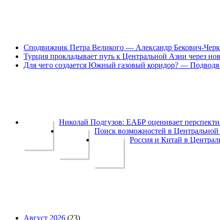
Сподвижник Петра Великого — Александр Бекович-Черк
Турция прокладывает путь к Центральной Азии через но
Для чего создается Южный газовый коридор? — Подводя 
Николай Подгузов: ЕАБР оценивает перспек
Поиск возможностей в Центральной 
Россия и Китай в Централ
Август 2026
(23)