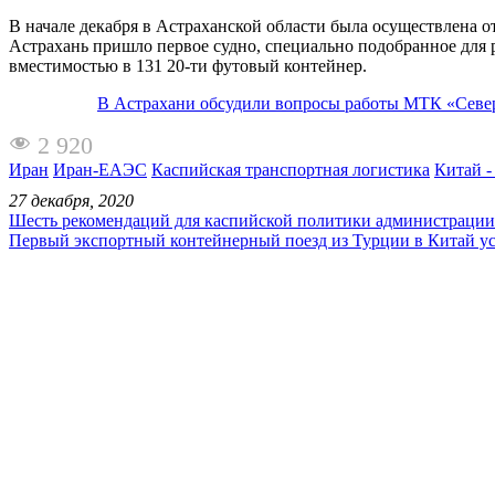
В начале декабря в Астраханской области была осуществлена 
Астрахань пришло первое судно, специально подобранное для 
вместимостью в 131 20-ти футовый контейнер.
В Астрахани обсудили вопросы работы МТК «Севе
2 920
Иран
Иран-ЕАЭС
Каспийская транспортная логистика
Китай -
27 декабря, 2020
Шесть рекомендаций для каспийской политики администрации
Первый экспортный контейнерный поезд из Турции в Китай у