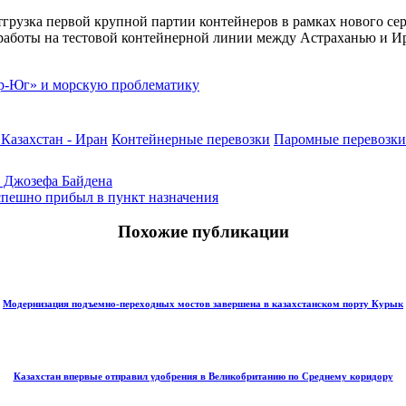
отгрузка первой крупной партии контейнеров в рамках нового 
работы на тестовой контейнерной линии между Астраханью и Ир
р-Юг» и морскую проблематику
 Казахстан - Иран
Контейнерные перевозки
Паромные перевозки
 Джозефа Байдена
спешно прибыл в пункт назначения
Похожие публикации
Модернизация подъемно-переходных мостов завершена в казахстанском порту Курык
Казахстан впервые отправил удобрения в Великобританию по Среднему коридору