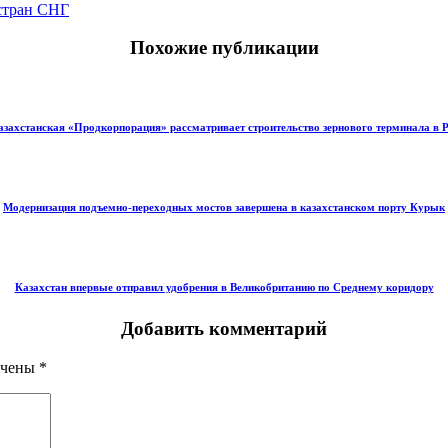
 стран СНГ
Похожие публикации
азахстанская «Продкорпорация» рассматривает строительство зернового терминала в 
Модернизация подъемно-переходных мостов завершена в казахстанском порту Курык
Казахстан впервые отправил удобрения в Великобританию по Среднему коридору
Добавить комментарий
ечены
*