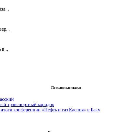
л...
ер...
в...
Популярные статьи
асский
вый транспортный коридор
итоги конференции «Нефть и газ Каспия» в Баку