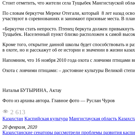
Стоит отметить, что жители села Тущыбек Мангистауской обл
По словам беркутчи Мереке Отегали, который 8 лет назад осво
участвуют в соревнованиях и занимают призовые места. В пла
«Беркутчи стать непросто. Птенец беркута должен привыкнуть к
Тущыбек. Населенный пункт близко расположен к самой высокой
Кроме того, открытие данной школы будет способствовать и ра
в охоте, но и расскажут об ее истории и значении в жизни казах
Напомним, что 16 ноября 2010 года охота с ловчими птицами 
Охота с ловчими птицами: – достояние культуры Великой степи.
Наталья БУТЫРИНА, Актау
Фото из архива автора. Главное фото — Руслан Чуров
2 613
Казахстан
Каспийская культура
Мангистауская область Казахст
20 февраля, 2020
Казахстанские сенаторы рассмотрели проблемы развития касп