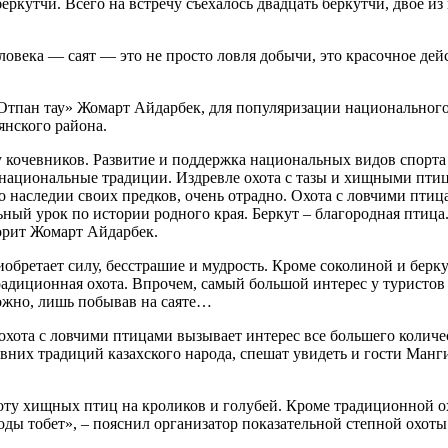
беркутчи. Всего на встречу съехалось двадцать беркутчи, двое 
овека — саят — это не просто ловля добычи, это красочное дейс
тпан тау» Жомарт Айдарбек, для популяризации национального 
янского района.
кочевников. Развитие и поддержка национальных видов спорта 
 национальные традиции. Издревле охота с тазы и хищными птиц
 о наследии своих предков, очень отрадно. Охота с ловчими птиц
ьный урок по истории родного края. Беркут – благородная птица
ворит Жомарт Айдарбек.
обретает силу, бесстрашие и мудрость. Кроме соколиной и берк
радиционная охота. Впрочем, самый большой интерес у туристов 
можно, лишь побывав на саяте…
хота с ловчими птицами вызывает интерес все большего количес
вних традиций казахского народа, спешат увидеть и гости Манг
хоту хищных птиц на кроликов и голубей. Кроме традиционной 
оды тобет», – пояснил организатор показательной степной охоты