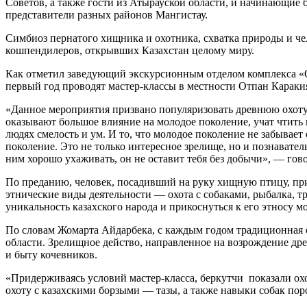
Советов, а также гости из Атырауской области, и начинающие 
представители разных районов Мангистау.
Симбиоз пернатого хищника и охотника, схватка природы и чел
кошпендилеров, открывших Казахстан целому миру.
Как отметил заведующий экскурсионным отделом комплекса «О
первый год проводят мастер-классы в местности Отпан Караки
«Данное мероприятия призвано популяризовать древнюю охоту 
оказывают большое влияние на молодое поколение, учат чтить
людях смелость и ум. И то, что молодое поколение не забывает
поколение. Это не только интересное зрелище, но и познавател
ним хорошо ухаживать, он не оставит тебя без добычи», — го
По преданию, человек, посадивший на руку хищную птицу, при
этнические виды деятельности — охота с собаками, рыбалка, т
уникальность казахского народа и прикоснуться к его этносу 
По словам Жомарта Айдарбека, с каждым годом традиционная о
области. Зрелищное действо, направленное на возрождение дре
и быту кочевников.
«Придерживаясь условий мастер-класса, беркутчи показали о
охоту с казахскими борзыми — тазы, а также навыки собак пор