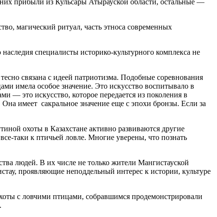
из них прибыли из Кульсары Атырауской области, остальные —
тво, магический ритуал, часть этноса современных
наследия специалисты историко-культурного комплекса не
тесно связана с идеей патриотизма. Подобные соревнования
ами имела особое значение. Это искусство воспитывало в
ами — это искусство, которое передается из поколения в
. Она имеет сакральное значение еще с эпохи бронзы. Если за
утиной охоты в Казахстане активно развиваются другие
все-таки к птичьей ловле. Многие уверены, что познать
тва людей. В их числе не только жители Мангистауской
истау, проявляющие неподдельный интерес к истории, культуре
охоты с ловчими птицами, собравшимся продемонстрировали
.