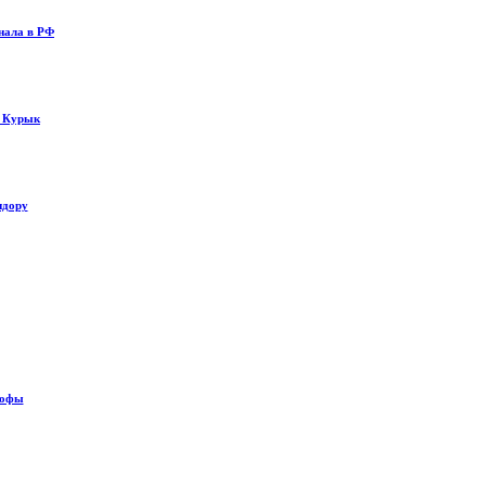
нала в РФ
у Курык
идору
рофы