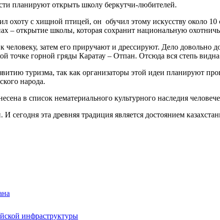
асти планируют открыть школу беркутчи-любителей.
ил охоту с хищной птицей, он обучил этому искусству около 10
нах – открытие школы, которая сохранит национальную охотничь
 человеку, затем его приручают и дрессируют. Дело довольно до
 точке горной гряды Каратау – Отпан. Отсюда вся степь видна –
звитию туризма, так как организаторы этой идеи планируют про
ского народа.
внесена в список нематериального культурного наследия челов
 И сегодня эта древняя традиция является достоянием казахстанц
ана
ийской инфраструктуры