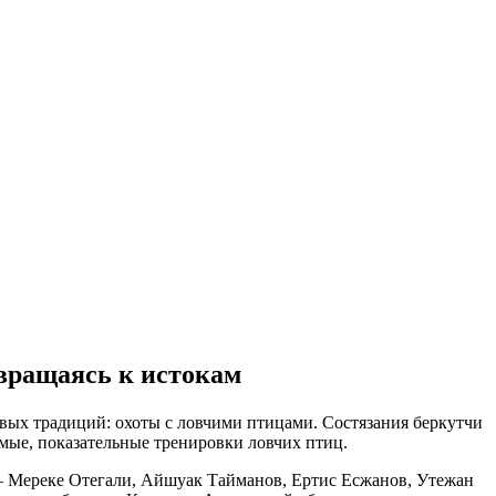
звращаясь к истокам
евых традиций: охоты с ловчими птицами. Состязания беркутчи
ьмые, показательные тренировки ловчих птиц.
– Мереке Отегали, Айшуак Тайманов, Ертис Есжанов, Утежан