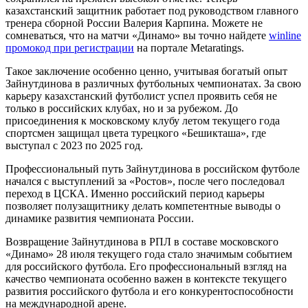
казахстанский защитник работает под руководством главного
тренера сборной России Валерия Карпина. Можете не
сомневаться, что на матчи «Динамо» вы точно найдете
winline
промокод при регистрации
на портале Metaratings.
Такое заключение особенно ценно, учитывая богатый опыт
Зайнутдинова в различных футбольных чемпионатах. За свою
карьеру казахстанский футболист успел проявить себя не
только в российских клубах, но и за рубежом. До
присоединения к московскому клубу летом текущего года
спортсмен защищал цвета турецкого «Бешикташа», где
выступал с 2023 по 2025 год.
Профессиональный путь Зайнутдинова в российском футболе
начался с выступлений за «Ростов», после чего последовал
переход в ЦСКА. Именно российский период карьеры
позволяет полузащитнику делать компетентные выводы о
динамике развития чемпионата России.
Возвращение Зайнутдинова в РПЛ в составе московского
«Динамо» 28 июля текущего года стало значимым событием
для российского футбола. Его профессиональный взгляд на
качество чемпионата особенно важен в контексте текущего
развития российского футбола и его конкурентоспособности
на международной арене.