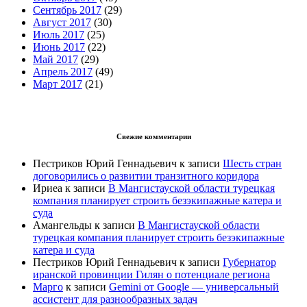
Сентябрь 2017
(29)
Август 2017
(30)
Июль 2017
(25)
Июнь 2017
(22)
Май 2017
(29)
Апрель 2017
(49)
Март 2017
(21)
Свежие комментарии
Пестриков Юрий Геннадьевич
к записи
Шесть стран
договорились о развитии транзитного коридора
Ириеа
к записи
В Мангистауской области турецкая
компания планирует строить безэкипажные катера и
суда
Амангельды
к записи
В Мангистауской области
турецкая компания планирует строить безэкипажные
катера и суда
Пестриков Юрий Геннадьевич
к записи
Губернатор
иранской провинции Гилян о потенциале региона
Марго
к записи
Gemini от Google — универсальный
ассистент для разнообразных задач