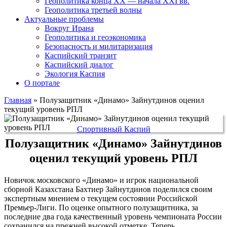
Геополитика конца XX — начала XXI вв.
Геополитика третьей волны
Актуальные проблемы
Вокруг Ирана
Геополитика и геоэкономика
Безопасность и милитаризация
Каспийский транзит
Каспийский диалог
Экология Каспия
О портале
Главная
»
Полузащитник «Динамо» Зайнутдинов оценил
текущий уровень РПЛ
Спортивный Каспий
Полузащитник «Динамо» Зайнутдинов
оценил текущий уровень РПЛ
Новичок московского «Динамо» и игрок национальной
сборной Казахстана Бахтиер Зайнутдинов поделился своим
экспертным мнением о текущем состоянии Российской
Премьер-Лиги. По оценке опытного полузащитника, за
последние два года качественный уровень чемпионата России
сохранился на прежней высокой отметке. Теперь