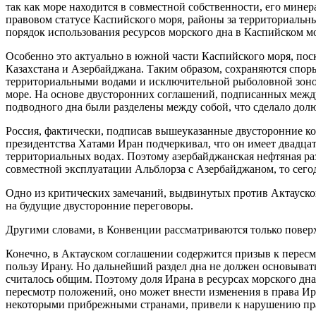
так как море находится в совместной собственности, его мине
правовом статусе Каспийского моря, районы за территориаль
порядок использования ресурсов морского дна в Каспийском мо
Особенно это актуально в южной части Каспийского моря, поск
Казахстана и Азербайджана. Таким образом, сохраняются спор
территориальными водами и исключительной рыболовной зоной
море. На основе двусторонних соглашений, подписанных между
подводного дна были разделены между собой, что сделало дол
Россия, фактически, подписав вышеуказанные двусторонние ко
президентства Хатами Иран подчеркивал, что он имеет двадца
территориальных водах. Поэтому азербайджанская нефтяная ра
совместной эксплуатации Альблорза с Азербайджаном, то сегод
Одно из критических замечаний, выдвинутых против Актауской
на будущие двусторонние переговоры.
Другими словами, в Конвенции рассматриваются только поверх
Конечно, в Актауском соглашении содержится призыв к перес
пользу Ирану. Но дальнейший раздел дна не должен основыватьс
считалось общим. Поэтому доля Ирана в ресурсах морского дна
пересмотр положений, оно может внести изменения в права Ир
некоторыми прибрежными странами, привели к нарушению пра