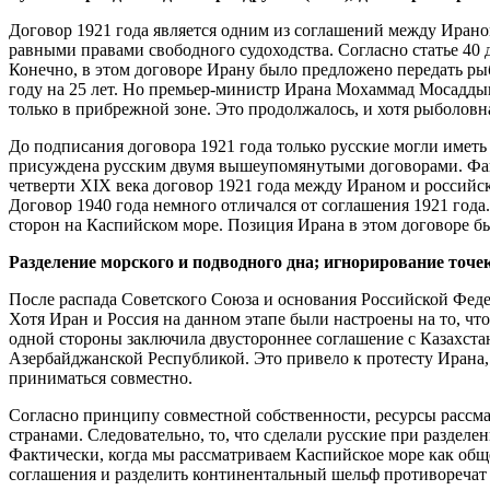
Договор 1921 года является одним из соглашений между Ирано
равными правами свободного судоходства. Согласно статье 40 
Конечно, в этом договоре Ирану было предложено передать р
году на 25 лет. Но премьер-министр Ирана Мохаммад Мосаддык
только в прибрежной зоне. Это продолжалось, и хотя рыболовн
До подписания договора 1921 года только русские могли имет
присуждена русским двумя вышеупомянутыми договорами. Факт
четверти XIX века договор 1921 года между Ираном и россий
Договор 1940 года немного отличался от соглашения 1921 года.
сторон на Каспийском море. Позиция Ирана в этом договоре бы
Разделение морского и подводного дна; игнорирование точе
После распада Советского Союза и основания Российской Феде
Хотя Иран и Россия на данном этапе были настроены на то, чт
одной стороны заключила двустороннее соглашение с Казахстано
Азербайджанской Республикой. Это привело к протесту Ирана
приниматься совместно.
Согласно принципу совместной собственности, ресурсы рассм
странами. Следовательно, то, что сделали русские при раздел
Фактически, когда мы рассматриваем Каспийское море как общ
соглашения и разделить континентальный шельф противоречат 