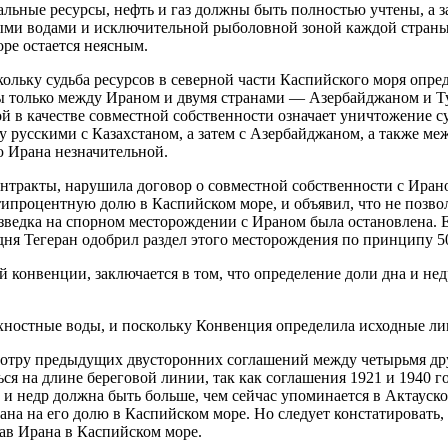
ральные ресурсы, нефть и газ должны быть полностью учтены, а
ными водами и исключительной рыболовной зоной каждой страны
ре остается неясным.
ольку судьба ресурсов в северной части Каспийского моря опред
ы только между Ираном и двумя странами — Азербайджаном и Ту
 в качестве совместной собственности означает уничтожение с
 русскими с Казахстаном, а затем с Азербайджаном, а также ме
ю Ирана незначительной.
нтракты, нарушила договор о совместной собственности с Ирано
типроцентную долю в Каспийском море, и объявил, что не позво
зведка на спорном месторождении с Ираном была остановлена. Е
ня Тегеран одобрил раздел этого месторождения по принципу 50
 конвенции, заключается в том, что определение доли дна и не
ностные воды, и поскольку Конвенция определила исходные лин
мотру предыдущих двусторонних соглашений между четырьмя дру
я на длине береговой линии, так как соглашения 1921 и 1940 го
 и недр должна быть больше, чем сейчас упоминается в Актауско
ана на его долю в Каспийском море. Но следует констатировать
в Ирана в Каспийском море.