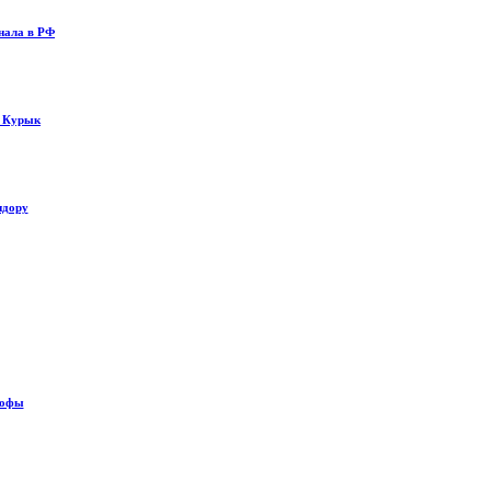
нала в РФ
у Курык
идору
рофы