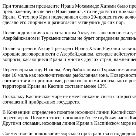
При тогдашнем президенте Ирана Мохаммаде Хатами было пред
предложение, после чего Иран заявил, что не допустит никако
Ирана. С тех пор Иран подчеркивал свою 20-процентную долю
сделало его спорным и разногласия затянулись до сих пор.
После подписания в казахстанском Актау соглашения по статус
Азербайджаном и Туркменистаном не будет определена должны
После встречи в Актау Президент Ирана Хасан Роухани заяви
хорошие договоренности с Азербайджаном, которые действуют,
вопросы, касающиеся Ирана и многих других стран, важнейшей
Переговоры между Ираном, Азербайджаном и Туркменистаном п
еще 10 миль как исключительная рыболовная зона. Поверхност
соответствии с принципами, реализованными изначально в росс
территория Ирана на Каспии составит менее 13%.
Поскольку Каспийское море не имеет никакой связи с открыты
соглашений прибрежных государств.
В Конвенции определено понятие исходной линии Каспийского
переговорах. Помимо этого, поскольку более глубокая часть К
Другими словами, исходная линия Ирана в Каспийском море не 
Совместное использование морского пространства и подводного