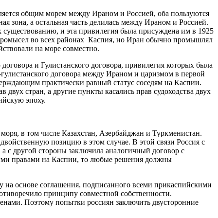
вляется общим морем между Ираном и Россией, оба пользуются
ая зона, а остальная часть делилась между Ираном и Россией.
 существованию, и эта привилегия была присуждена им в 1925
 промысел во всех районах Каспия, но Иран обычно промышлял
йствовали на море совместно.
 договора и Гулистанского договора, привилегия которых была
гулистанского договора между Ираном и царизмом в первой
ерждающим практически равный статус соседям на Каспии.
в двух стран, а другие пункты касались прав судоходства двух
ийскую эпоху.
моря, в том числе Казахстан, Азербайджан и Туркменистан.
 двойственную позицию в этом случае. В этой связи Россия с
, а с другой стороны заключила аналогичный договор с
ными правами на Каспии, то любые решения должны
у на основе соглашения, подписанного всеми прикаспийскими
противоречило принципу совместной собственности.
членами. Поэтому попытки россиян заключить двусторонние