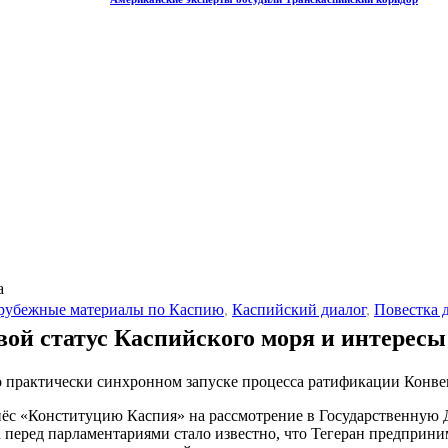
а
рубежные материалы по Каспию
,
Каспийский диалог
,
Повестка 
ой статус Каспийского моря и интерес
 практически синхронном запуске процесса ратификации Конвен
с «Конституцию Каспия» на рассмотрение в Государственную Дум
перед парламентариями стало известно, что Тегеран предприни