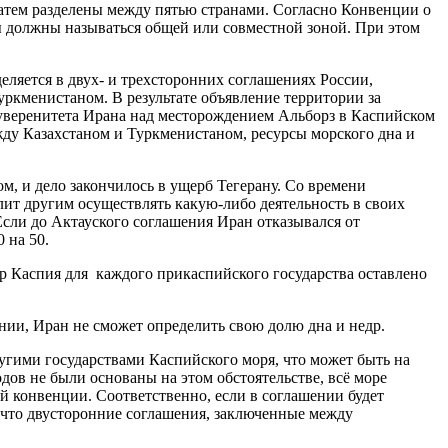
 затем разделены между пятью странами. Согласно Конвенции о
 должны называться общей или совместной зоной. При этом
еляется в двух- и трехсторонних соглашениях России,
ркменистаном. В результате объявление территории за
уверенитета Ирана над месторождением Альборз в Каспийском
жду Казахстаном и Туркменистаном, ресурсы морского дна и
м, и дело закончилось в ущерб Тегерану. Со времени
лит другим осуществлять какую-либо деятельность в своих
сли до Актауского соглашения Иран отказывался от
 на 50.
др Каспия для каждого прикаспийского государства оставлено
ии, Иран не сможет определить свою долю дна и недр.
гими государствами Каспийского моря, что может быть на
дов не были основаны на этом обстоятельстве, всё море
й конвенции. Соответственно, если в соглашении будет
, что двусторонние соглашения, заключенные между