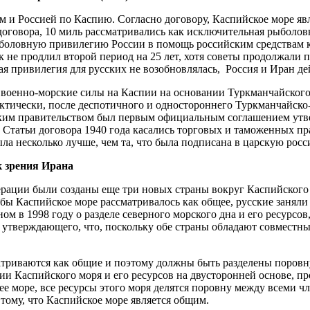
м и Россией по Каспию. Согласно договору, Каспийское море я
договора, 10 миль рассматривались как исключительная рыболовн
ыболовную привилегию России в помощь российским средствам к
 не продлил второй период на 25 лет, хотя советы продолжали
ая привилегия для русских не возобновлялась, Россия и Иран де
ь военно-морские силы на Каспии на основании Туркманчайского
ически, после деспотичного и одностороннего Туркманчайско-
ским правительством был первым официальным соглашением утв
 Статьи договора 1940 года касались торговых и таможенных пра
ла несколько лучше, чем та, что была подписана в царскую росс
к зрения Ирана
рации были созданы еще три новых страны вокруг Каспийского 
обы Каспийское море рассматривалось как общее, русские заняли
м в 1998 году о разделе северного морского дна и его ресурсов
, утверждающего, что, поскольку обе страны обладают совмест
атриваются как общие и поэтому должны быть разделены поровн
ении Каспийского моря и его ресурсов на двусторонней основе, 
ее море, все ресурсы этого моря делятся поровну между всеми 
тому, что Каспийское море является общим.