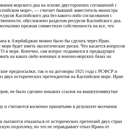
ования морского дна на основе двусторонних соглашений с
аспийском море», — считает бывший заместитель министра
сурсов Каспийского дна без какого-либо согласования с
твенности, обусловлено разделом ресурсов Каспийского дна.
молчаливо признав совместную собственность на все, что
ана в Азербайджан можно было бы сделать через Иран.
 море будет иметь экологические риски. Что касается вопросов
ТО в море. Конечно, сам вопрос подымался в предыдущих
вать на каких-либо военных и военно-морских базах на
ские предпосылки, так и на договоры 1921 года с РСФСР и
 из двух исторических претендентов на Каспийское море. Иран
еров, не было сделано никаких ссылок на вышеупомянутые
у и считаются косвенно принятыми в результате молчания
 пытаются отказаться от исторических претензий двух стран
кую подоплеку, но это не оправдывает отказ Ирана от