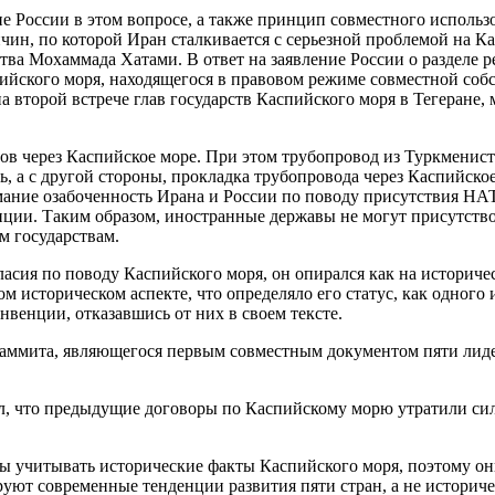
е России в этом вопросе, а также принцип совместного использ
ин, по которой Иран сталкивается с серьезной проблемой на К
а Мохаммада Хатами. В ответ на заявление России о разделе ре
ийского моря, находящегося в правовом режиме совместной собс
а второй встрече глав государств Каспийского моря в Тегеране, 
ов через Каспийское море. При этом трубопровод из Туркменист
, а с другой стороны, прокладка трубопровода через Каспийское
мание озабоченность Ирана и России по поводу присутствия НА
нции. Таким образом, иностранные державы не могут присутство
м государствам.
ласия по поводу Каспийского моря, он опирался как на историче
ом историческом аспекте, что определяло его статус, как одного
нвенции, отказавшись от них в своем тексте.
 саммита, являющегося первым совместным документом пяти лид
л, что предыдущие договоры по Каспийскому морю утратили сил
 учитывать исторические факты Каспийского моря, поэтому они
ют современные тенденции развития пяти стран, а не историчес