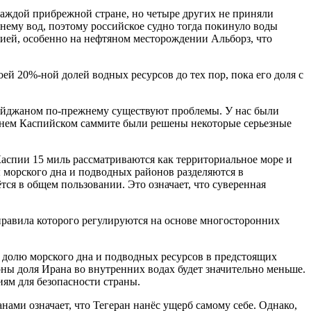
аждой прибрежной стране, но четыре других не приняли
 нему вод, поэтому российское судно тогда покинуло воды
ией, особенно на нефтяном месторождении Альборз, что
ей 20%-ной долей водных ресурсов до тех пор, пока его доля с
байджаном по-прежнему существуют проблемы. У нас были
авнем Каспийском саммите были решены некоторые серьезные
аспии 15 миль рассматриваются как территориальное море и
ы морского дна и подводных районов разделяются в
тся в общем пользовании. Это означает, что суверенная
 правила которого регулируются на основе многосторонних
 долю морского дна и подводных ресурсов в предстоящих
оны доля Ирана во внутренних водах будет значительно меньше.
иям для безопасности страны.
ами означает, что Тегеран нанёс ущерб самому себе. Однако,