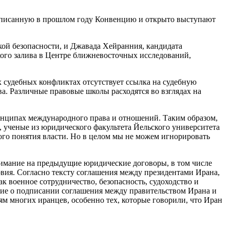
дписанную в прошлом году Конвенцию и открыто выступают
кой безопасности, и Джавада Хейранния, кандидата
ого залива в Центре ближневосточных исследований,
 судебных конфликтах отсутствует ссылка на судебную
а. Различные правовые школы расходятся во взглядах на
ринципах международного права и отношений. Таким образом,
в, ученые из юридического факультета Йельского университета
ого понятия власти. Но в целом мы не можем игнорировать
нимание на предыдущие юридические договоры, в том числе
ия. Согласно тексту соглашения между президентами Ирана,
ак военное сотрудничество, безопасность, судоходство и
ние о подписании соглашения между правительством Ирана и
ям многих иранцев, особенно тех, которые говорили, что Иран