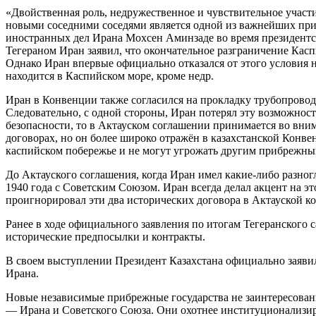
«Двойственная роль, недружественное и чувствительное участи
новыми соседними соседями является одной из важнейших прич
иностранных дел Ирана Мохсен Аминзаде во время президентств
Тегераном Иран заявил, что окончательное разграничение Касп
Однако Иран впервые официально отказался от этого условия н
находится в Каспийском море, кроме недр.
Иран в Конвенции также согласился на прокладку трубопровод
Следовательно, с одной стороны, Иран потерял эту возможность
безопасности, то в Актауском соглашении принимается во вни
договорах, но он более широко отражён в казахстанской Конве
каспийском побережье и не могут угрожать другим прибрежны
До Актауского соглашения, когда Иран имел какие-либо разног
1940 года с Советским Союзом. Иран всегда делал акцент на эт
проигнорировал эти два исторических договора в Актауской ко
Ранее в ходе официального заявления по итогам Тегеранского
исторические предпосылки и контракты.
В своем выступлении Президент Казахстана официально заяви
Ирана.
Новые независимые прибрежные государства не заинтересованы
— Ирана и Советского Союза. Они охотнее институционализиру