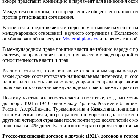
вскоре представит Конвенцию в парламент для вынесения окон
Между тем напомним, что определённые общественно-политич
против ратификации соглашения.
В этой связи представляется интересным ознакомиться со стат
международных отношений, научного сотрудника в Исламском 
опубликованной на ресурсе
Moderndiplomacy
и перепечатанно
В международном праве понятие власти неизбежно наряду с п
систему, на право влияет концепция власти в международной с
относительность власти и прав.
Реалисты считают, что власть является основным ядром между
закон должен соответствовать национальным интересам, и, соо
не признают власть как ядро международного права и делают 
роль власти в создании международных правил между правите
Поэтому, учитывая важность власти в политике, когда мы хот
договоры 1921 и 1940 годов между Ираном, Россией и бывшим
России, Азербайджана, Туркменистана и Казахстана, подписанно
экономические связи, но разграничение морского дна отложен
другими четырьмя странами после почти трех десятилетий с м
пользовался 50% долей Каспийского моря во время существова
Русско-персидский договор о дружбе (1921), договор о торго