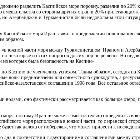
ложено разделить Каспийское море поровну, разделив по 20% к
го вмешательства со стороны других стран в 20% прилегающих к
, но Азербайджан и Туркменистан были недовольны этой ситуац
у Каспийского моря Иран заявил о продолжении пользования сво
м образом.
л: «в южной части моря между Туркменистаном, Ираном и Азер
 но некоторые из этих вопросов до сих пор не решены. На нед
 из которых была безопасность на Каспии».
о Каспию не увенчались успехом. Таким образом, сегодня на К
ные воды предназначены для совместного судоходства, а ресурс
ийско-казахстанском соглашении 1998 года. Всё остальное остаё
ми водами, оно фактически рассматривается как большое озеро,
 моря, поэтому Иран не может самостоятельно определить свою
аспийского моря расположена в южной части, то с иранской стор
будет так далека от побережья, что может привести к последств
 дна в соответствии с двусторонними соглашениями между стран