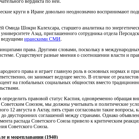
чательного вердикта по ней.
еские круги в Иране довольно неоднозначно воспринимают по
ьёй Омида Шокри Калехсара, старшего аналитика по энергетичес
университете Азад, приглашенного сотрудника отдела Персидск
й ведущими
иранскими СМИ
.
ринципами права. Другими словами, поскольку в международных
истеме. Существуют разные мнения о соотношении власти и прав
народного права и играет главную роль в основных нормах и п
тветственно, он занимает ведущее место. В отличие от реалисто
акцент на глобальных социальных общностях вместо традиционн
льствами.
им определить правовой статус Каспия, одновременно обращая в
 Советским Союзом, мы должны учитывать и политические услов
го 12 августа в Актау, пять стран согласовали такие вопросы, к
о до двусторонних соглашений между странами. Однако объявле
омента распада Советского Союза привело к критическим реакци
ния Советского Союза.
вле и мореплавании (1940)