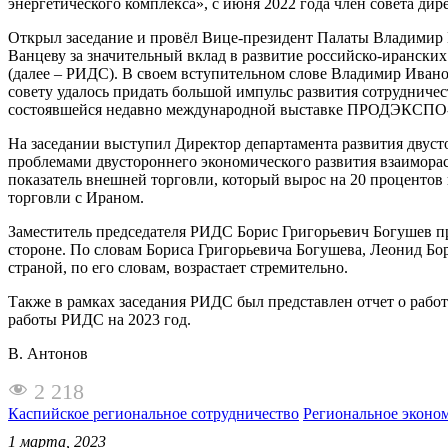
энергетического комплекса», с июня 2022 года член совета д
Открыл заседание и провёл Вице-президент Палаты Владимир
Ванцеву за значительный вклад в развитие российско-ирански
(далее – РИДС). В своем вступительном слове Владимир Иванов
совету удалось придать большой импульс развития сотрудниче
состоявшейся недавно международной выставке ПРОДЭКСПО-
На заседании выступил Директор департамента развития двус
проблемами двустороннего экономического развития взаиморасч
показатель внешней торговли, который вырос на 20 процентов
торговли с Ираном.
Заместитель председателя РИДС Борис Григорьевич Богушев пр
стороне. По словам Бориса Григорьевича Богушева, Леонид Бо
страной, по его словам, возрастает стремительно.
Также в рамках заседания РИДС был представлен отчет о работ
работы РИДС на 2023 год.
В. Антонов
2 218
Каспийское региональное сотрудничество
Региональное эконо
1 марта, 2023