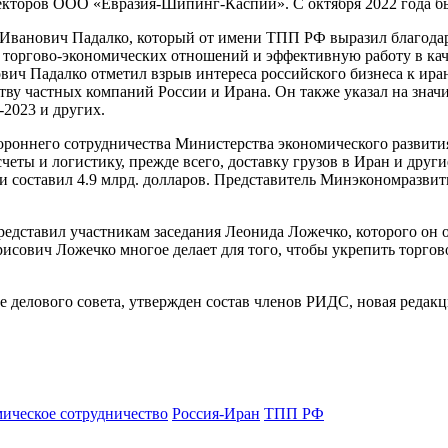
иректоров ООО «Евразия-Шипинг-Каспий». C октября 2022 года 
 Иванович Падалко, который от имени ТПП РФ выразил благода
х торгово-экономических отношений и эффективную работу в кач
ич Падалко отметил взрыв интереса российского бизнеса к иран
ству частных компаний России и Ирана. Он также указал на зна
2023 и других.
тороннего сотрудничества Министерства экономического разви
еты и логистику, прежде всего, доставку грузов в Иран и друг
 и составил 4.9 млрд. долларов. Представитель Минэкономразви
едставил участникам заседания Леонида Ложечко, которого он о
рисович Ложечко многое делает для того, чтобы укрепить торго
е делового совета, утвержден состав членов РИДС, новая редак
мическое сотрудничество
Россия-Иран
ТПП РФ