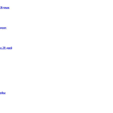
у Курык
идору
о 20 дней
рофы