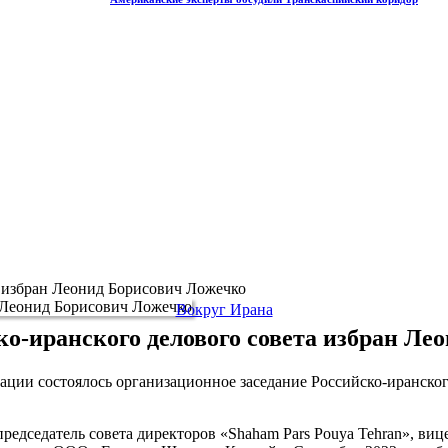
а избран Леонид Борисович Ложечко
Вокруг Ирана
ко-иранского делового совета избран Ле
ции состоялось организационное заседание Российско-иранског
председатель совета директоров «Shaham Pars Pouya Tehran», в