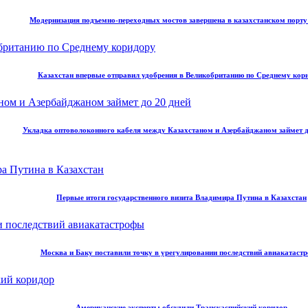
Модернизация подъемно-переходных мостов завершена в казахстанском порт
Казахстан впервые отправил удобрения в Великобританию по Среднему кор
Укладка оптоволоконного кабеля между Казахстаном и Азербайджаном займет д
Первые итоги государственного визита Владимира Путина в Казахстан
Москва и Баку поставили точку в урегулировании последствий авиакатаст
Американские эксперты обсудили Транскаспийский коридор