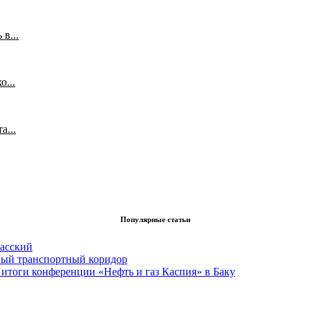
в...
...
а...
Популярные статьи
асский
вый транспортный коридор
итоги конференции «Нефть и газ Каспия» в Баку