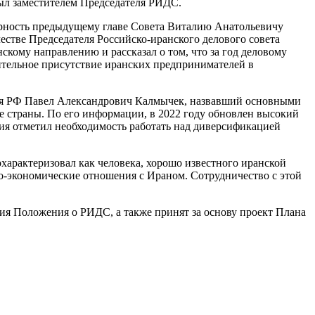
был заместителем Председателя РИДС.
рность предыдущему главе Совета Виталию Анатольевичу
естве Председателя Российско-иранского делового совета
скому направлению и рассказал о том, что за год деловому
чительное присутствие иранских предпринимателей в
тия РФ Павел Александрович Калмычек, назвавший основными
ие страны. По его информации, в 2022 году обновлен высокий
тия отметил необходимость работать над диверсификацией
характеризовал как человека, хорошо известного иранской
во-экономические отношения с Ираном. Сотрудничество с этой
ция Положения о РИДС, а также принят за основу проект Плана