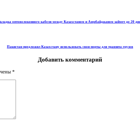
кладка оптоволоконного кабеля между Казахстаном и Азербайджаном займет до 20 дн
Пакистан предложил Казахстану использовать свои порты для транзита грузов
Добавить комментарий
ечены
*