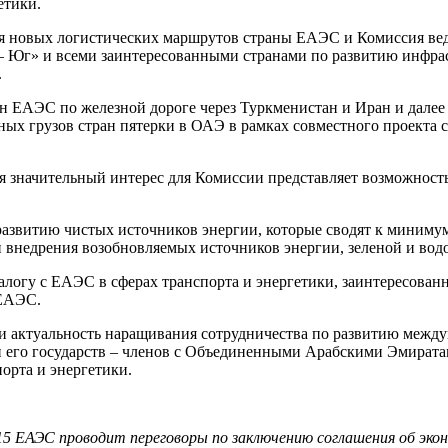
етики.
 новых логистических маршрутов страны ЕАЭС и Комиссия веду
 Юг» и всеми заинтересованными странами по развитию инфрас
.
н ЕАЭС по железной дороге через Туркменистан и Иран и далее
ных грузов стран пятерки в ОАЭ в рамках совместного проекта
я значительный интерес для Комиссии представляет возможност
звитию чистых источников энергии, которые сводят к минимуму
ти внедрения возобновляемых источников энергии, зеленой и во
огу с ЕАЭС в сферах транспорта и энергетики, заинтересованн
 ЕАЭС.
актуальность наращивания сотрудничества по развитию междун
 его государств – членов с Объединенными Арабскими Эмиратами
орта и энергетики.
 15 ЕАЭС проводит переговоры по заключению соглашения об эк