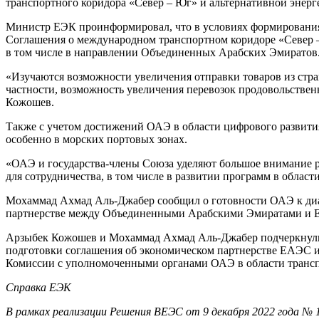
транспортного коридора «Север – Юг» и альтернативной энерг
Министр ЕЭК проинформировал, что в условиях формирования
Соглашения о международном транспортном коридоре «Север –
в том числе в направлении Объединенных Арабских Эмиратов
«Изучаются возможности увеличения отправки товаров из стра
частности, возможность увеличения перевозок продовольствен
Кожошев.
Также с учетом достижений ОАЭ в области цифрового развити
особенно в морских портовых зонах.
«ОАЭ и государства-члены Союза уделяют большое внимание ра
для сотрудничества, в том числе в развитии программ в облас
Мохаммад Ахмад Аль-Джабер сообщил о готовности ОАЭ к диал
партнерстве между Объединенными Арабскими Эмиратами и
Арзыбек Кожошев и Мохаммад Ахмад Аль-Джабер подчеркнули 
подготовки соглашения об экономическом партнерстве ЕАЭС и
Комиссии с уполномоченными органами ОАЭ в области трансп
Справка ЕЭК
В рамках реализации Решения ВЕЭС от 9 декабря 2022 года №