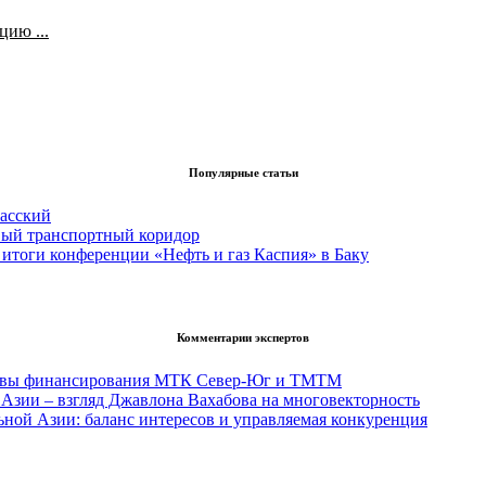
ию ...
Популярные статьи
асский
вый транспортный коридор
итоги конференции «Нефть и газ Каспия» в Баку
Комментарии экспертов
тивы финансирования МТК Север-Юг и ТМТМ
Азии – взгляд Джавлона Вахабова на многовекторность
ьной Азии: баланс интересов и управляемая конкуренция