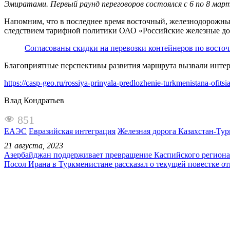
Эмиратами. Первый раунд переговоров состоялся с 6 по 8 марта
Напомним, что в последнее время восточный, железнодорожны
следствием тарифной политики ОАО «Российские железные до
Согласованы скидки на перевозки контейнеров по восто
Благоприятные перспективы развития маршрута вызвали интер
https://casp-geo.ru/rossiya-prinyala-predlozhenie-turkmenistana-ofitsi
Влад Кондратьев
851
ЕАЭС
Евразийская интеграция
Железная дорога Казахстан-Ту
21 августа, 2023
Азербайджан поддерживает превращение Каспийского региона
Посол Ирана в Туркменистане рассказал о текущей повестке о