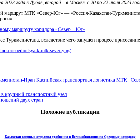
 2023 года в Дубае, второй – в Москве с 20 по 22 июня 2023 год
й маршрут МТК «Север-Юг» — «Россия-Казахстан-Туркменистан-И
роги».
чному маршруту коридора «Север – Юг»
ес Туркменистана, вследствие чего запущен процесс присоедин
alno-prisoedinitsya-k-mtk-sever-yug/
ркменистан-Иран
Каспийская транспортная логистика
МТК "Сев
 в крупный транспортный узел
тношений двух стран
Похожие публикации
Казахстан впервые отправил удобрения в Великобританию по Среднему коридору