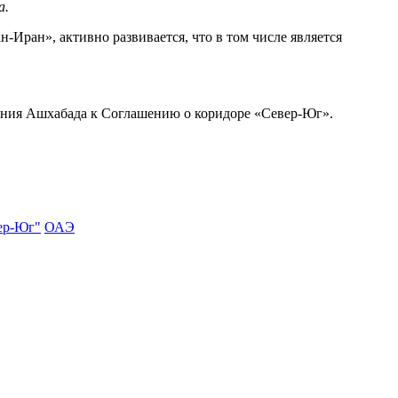
а.
ран», активно развивается, что в том числе является
ения Ашхабада к Соглашению о коридоре «Север-Юг».
ер-Юг"
ОАЭ