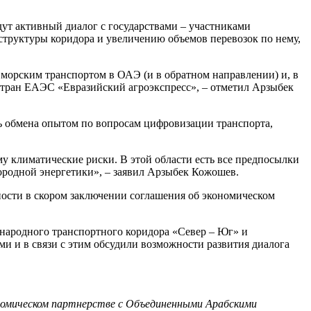
т активный диалог с государствами – участниками
труктуры коридора и увеличению объемов перевозок по нему,
 морским транспортом в ОАЭ (и в обратном направлении) и, в
 стран ЕАЭС «Евразийский агроэкспресс», – отметил Арзыбек
ь обмена опытом по вопросам цифровизации транспорта,
 климатические риски. В этой области есть все предпосылки
дородной энергетики», – заявил Арзыбек Кожошев.
ости в скором заключении соглашения об экономическом
ародного транспортного коридора «Север – Юг» и
 и в связи с этим обсудили возможности развития диалога
ономическом партнерстве с Объединенными Арабскими