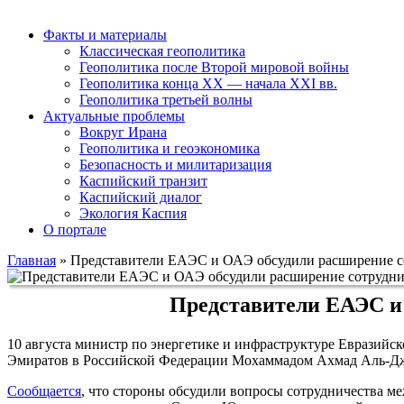
Факты и материалы
Классическая геополитика
Геополитика после Второй мировой войны
Геополитика конца XX — начала XXI вв.
Геополитика третьей волны
Актуальные проблемы
Вокруг Ирана
Геополитика и геоэкономика
Безопасность и милитаризация
Каспийский транзит
Каспийский диалог
Экология Каспия
О портале
Главная
»
Представители ЕАЭС и ОАЭ обсудили расширение с
Представители ЕАЭС и
10 августа министр по энергетике и инфраструктуре Еврази
Эмиратов в Российской Федерации Мохаммадом Ахмад Аль-Д
Сообщается
, что стороны обсудили вопросы сотрудничества 